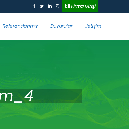
Firma Girişi
Referanslarımız
Duyurular
İletişim
am_4