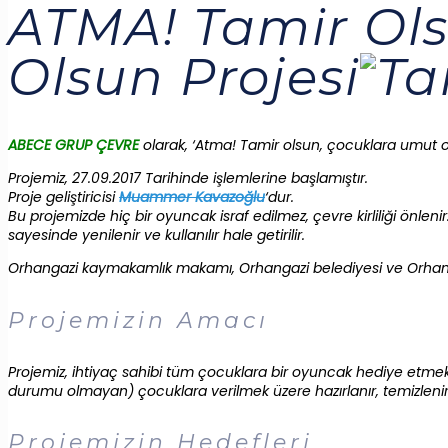
ATMA! Tamir Ol
Olsun Projesi
ABECE GRUP ÇEVRE
olarak, ‘Atma! Tamir olsun, çocuklara umut ols
Projemiz, 27.09.2017 Tarihinde işlemlerine başlamıştır.
Proje geliştiricisi
Muammer Kavazoğlu
‘dur.
Bu projemizde hiç bir oyuncak israf edilmez, çevre kirliliği önle
sayesinde yenilenir ve kullanılır hale getirilir.
Orhangazi kaymakamlık makamı, Orhangazi belediyesi ve Orhangaz
Projemizin Amacı
Projemiz, ihtiyaç sahibi tüm çocuklara bir oyuncak hediye etmekt
durumu olmayan) çocuklara verilmek üzere hazırlanır, temizlenir, 
Projemizin Hedefleri