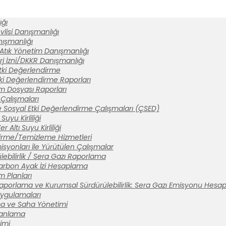
ğı
lisi Danışmanlığı
anışmanlığı
 Atık Yönetim Danışmanlığı
rj İzni/DKKR Danışmanlığı
tki Değerlendirme
ki Değerlendirme Raporları
ım Dosyası Raporları
Çalışmaları
 Sosyal Etki Değerlendirme Çalışmaları (ÇSED)
Suyu Kirliliği
 Altı Suyu Kirliliği
tirme/Temizleme Hizmetleri
syonları İle Yürütülen Çalışmalar
ebilirlik / Sera Gazı Raporlama
arbon Ayak İzi Hesaplama
m Planları
aporlama ve Kurumsal Sürdürülebilirlik: Sera Gazı Emisyonu Hesa
 Uygulamaları
a ve Saha Yönetimi
lanlama
imi