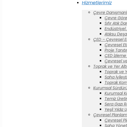
Hizmetlerimiz
Çevre Danışmanlı
Çevre Görev
Sıfır Atık D
Endüstriyel
Atıksu Deşa
ÇED – Çevresel E
Çevresel Et
Proje Tanıt
ÇED İzleme 
Çevresel ve
Toprak ve Yer Altı 
Toprak ve Yer
Saha İyileş
Toprak Komi
Kurumsal Sürdürül
Kurumsal K
Temiz Üreti
Sera Gazı R
Yeşil Yıldız
Çevresel Planlam
Çevresel P
Saha Yönet