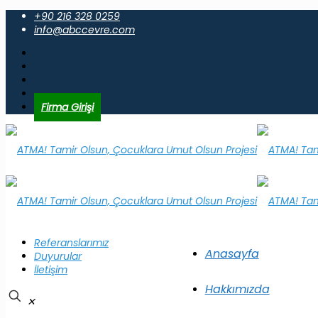
+90 216 328 0259
info@abccevre.com
Firma Girişi
Referanslarımız
Anasayfa
Duyurular
İletişim
Hakkımızda
✕