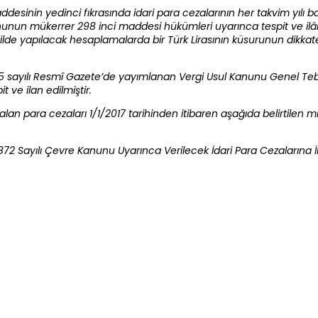
esinin yedinci fıkrasında idari para cezalarının her takvim yılı b
Kanununun mükerrer 298 inci maddesi hükümleri uyarınca tespit ve il
ilde yapılacak hesaplamalarda bir Türk Lirasının küsurunun dikka
885 sayılı Resmî Gazete’de yayımlanan Vergi Usul Kanunu Genel Tebl
 ve ilan edilmiştir.
n para cezaları 1/1/2017 tarihinden itibaren aşağıda belirtilen m
2 Sayılı Çevre Kanunu Uyarınca Verilecek İdari Para Cezalarına İli