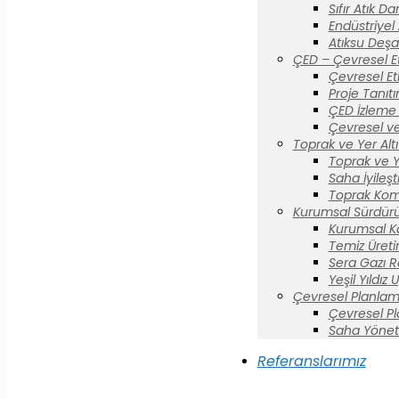
Sıfır Atık D
Endüstriyel
Atıksu Deşa
ÇED – Çevresel E
Çevresel Et
Proje Tanıt
ÇED İzleme 
Çevresel ve
Toprak ve Yer Altı 
Toprak ve Yer
Saha İyileş
Toprak Komi
Kurumsal Sürdürül
Kurumsal K
Temiz Üreti
Sera Gazı R
Yeşil Yıldız
Çevresel Planlam
Çevresel P
Saha Yönet
Referanslarımız