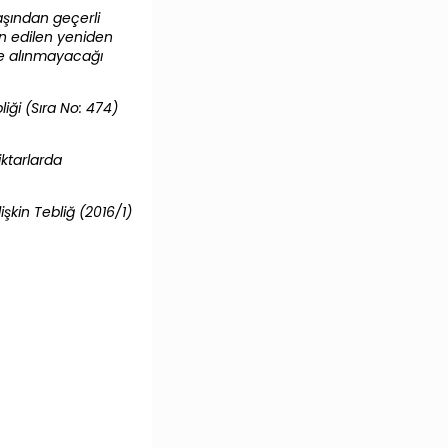
aşından geçerli
ân edilen yeniden
te alınmayacağı
iği (Sıra No: 474)
iktarlarda
şkin Tebliğ (2016/1)