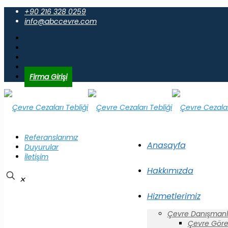
+90 216 328 0259
info@abccevre.com
Firma Girişi
Referanslarımız
Anasayfa
Duyurular
İletişim
Hakkımızda
✕
Hizmetlerimiz
Çevre Danışmanlı
Çevre Görev