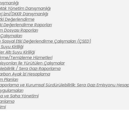
anışmanlığı
 Atık Yönetim Danışmanlığı
rj İzni/DKKR Danışmanlığı
tki Değerlendirme
ki Değerlendirme Raporları
ım Dosyası Raporları
Çalışmaları
 Sosyal Etki Değerlendirme Çalışmaları (ÇSED)
Suyu Kirliliği
 Altı Suyu Kirliliği
tirme/Temizleme Hizmetleri
syonları İle Yürütülen Çalışmalar
ebilirlik / Sera Gazı Raporlama
arbon Ayak İzi Hesaplama
m Planları
aporlama ve Kurumsal Sürdürülebilirlik: Sera Gazı Emisyonu Hesa
 Uygulamaları
a ve Saha Yönetimi
lanlama
imi