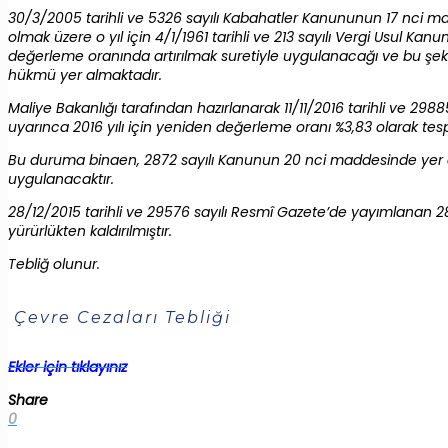
30/3/2005 tarihli ve 5326 sayılı Kabahatler Kanununun 17 nci madd
olmak üzere o yıl için 4/1/1961 tarihli ve 213 sayılı Vergi Usul 
değerleme oranında artırılmak suretiyle uygulanacağı ve bu şek
hükmü yer almaktadır.
Maliye Bakanlığı tarafından hazırlanarak 11/11/2016 tarihli ve 29
uyarınca 2016 yılı için yeniden değerleme oranı %3,83 olarak tespit
Bu duruma binaen, 2872 sayılı Kanunun 20 nci maddesinde yer ala
uygulanacaktır.
28/12/2015 tarihli ve 29576 sayılı Resmî Gazete’de yayımlanan 287
yürürlükten kaldırılmıştır.
Tebliğ olunur.
Çevre Cezaları Tebliği
Ekler için tıklayınız
Share
0