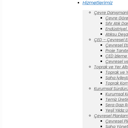
Hizmetlerimiz
Çevre Danışmanlı
Çevre Görev
Sıfır Atık D
Endüstriyel
Atıksu Deşa
ÇED – Çevresel E
Çevresel Et
Proje Tanıt
ÇED İzleme 
Çevresel ve
Toprak ve Yer Altı 
Toprak ve Yer
Saha İyileş
Toprak Komi
Kurumsal Sürdürül
Kurumsal K
Temiz Üreti
Sera Gazı R
Yeşil Yıldız
Çevresel Planlam
Çevresel P
Saha Yönet