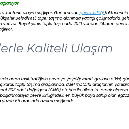
Sağlanıyor
lara konforlu ulaşım sağlıyor. Günümüzde
çevre kirliliği
faktörlerinin i
ükşehir Belediyesi, toplu taşıma alanında yaptığı çalışmalarla, şehi
 veriyor. Büyükşehir, toplu taşımada 2010 yılından itibaren çevre 
ğlıyor.
rle Kaliteli Ulaşım
lerde artan taşıt trafiğinin çevreye yaydığı zararlı gazların etkisi,
ıkarak toplu taşıma araçlarında, dizel motorlu araçlarının yanısıra
mevcut 303 adet doğalgazlı (CNG) otobüs ile ülkemize örnek olmay
başlanmasıyla çevre kirliliğindeki en büyük paya sahip olan egzoz 
a yüzde 65 oranında azalma sağlandı.