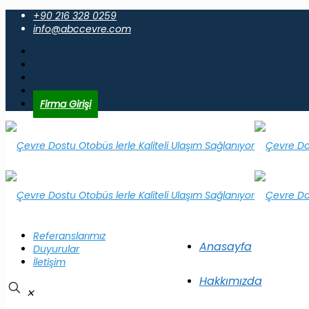
+90 216 328 0259
info@abccevre.com
Firma Girişi
Referanslarımız
Anasayfa
Duyurular
İletişim
Hakkımızda
✕