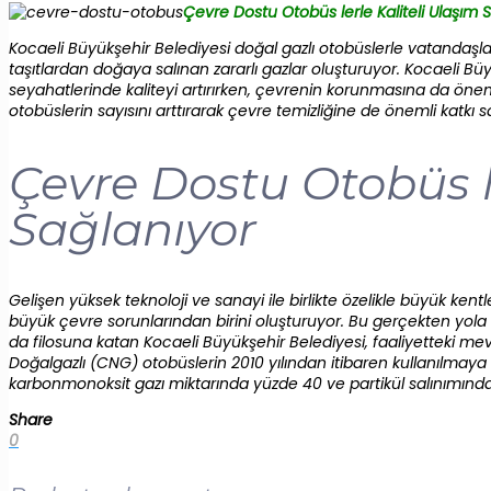
Çevre Dostu Otobüs lerle Kaliteli Ulaşım 
Kocaeli Büyükşehir Belediyesi doğal gazlı otobüslerle vatandaş
taşıtlardan doğaya salınan zararlı gazlar oluşturuyor. Kocaeli Büy
seyahatlerinde kaliteyi artırırken, çevrenin korunmasına da önem
otobüslerin sayısını arttırarak çevre temizliğine de önemli katkı sa
Çevre Dostu Otobüs le
Sağlanıyor
Gelişen yüksek teknoloji ve sanayi ile birlikte özelikle büyük kent
büyük çevre sorunlarından birini oluşturuyor. Bu gerçekten yola ç
da filosuna katan Kocaeli Büyükşehir Belediyesi, faaliyetteki 
Doğalgazlı (CNG) otobüslerin 2010 yılından itibaren kullanılmaya 
karbonmonoksit gazı miktarında yüzde 40 ve partikül salınımınd
Share
0