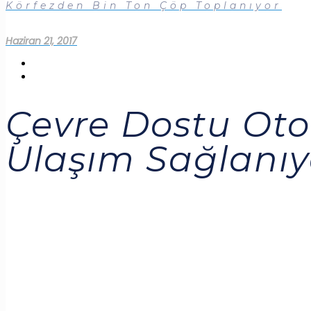
Körfezden Bin Ton Çöp Toplanıyor
Haziran 21, 2017
Çevre Dostu Otob
Ulaşım Sağlanıy