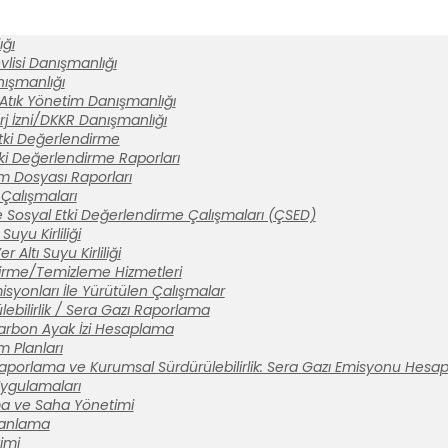
ğı
lisi Danışmanlığı
anışmanlığı
 Atık Yönetim Danışmanlığı
rj İzni/DKKR Danışmanlığı
tki Değerlendirme
ki Değerlendirme Raporları
ım Dosyası Raporları
Çalışmaları
 Sosyal Etki Değerlendirme Çalışmaları (ÇSED)
Suyu Kirliliği
 Altı Suyu Kirliliği
tirme/Temizleme Hizmetleri
syonları İle Yürütülen Çalışmalar
ebilirlik / Sera Gazı Raporlama
arbon Ayak İzi Hesaplama
m Planları
aporlama ve Kurumsal Sürdürülebilirlik: Sera Gazı Emisyonu Hesa
 Uygulamaları
a ve Saha Yönetimi
lanlama
imi