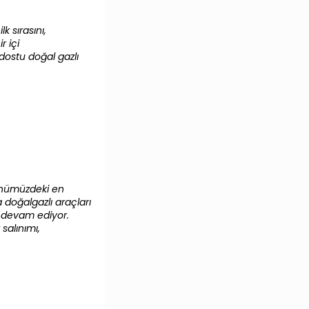
lk sırasını,
r içi
dostu doğal gazlı
 günümüzdeki en
 doğalgazlı araçları
a devam ediyor.
salınımı,