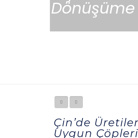
Dönüşüme U
Çin’de Üretile
Uygun Çöpleri