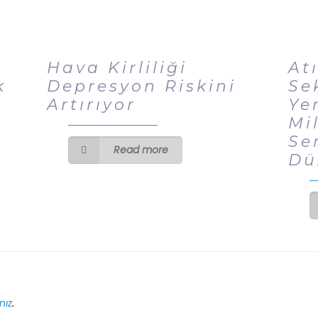
Hava Kirliliği
At
k
Depresyon Riskini
Se
Artırıyor
Ye
Mi
Se
Read more
Dü
nız
.