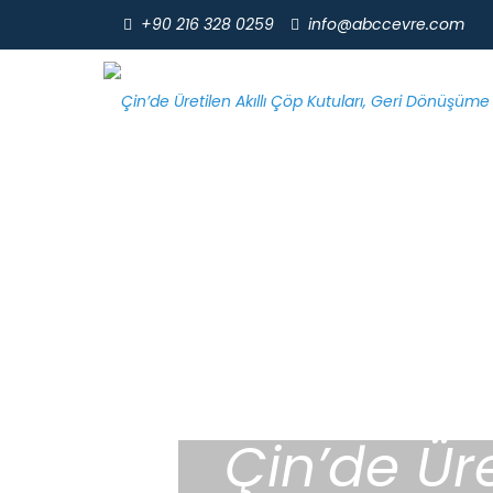
+90 216 328 0259
info@abccevre.com
Çin’de Üre