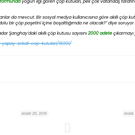
tformunda
yoğun ilgi gören çöp kutuları, pek çok vatandaş tarafın
nlar da mevcut. Bir sosyal medya kullanıcısına göre akıllı çöp kutu
 dolu bir çöp poşetini içine boşalttığımda ne olacak?” diye soruyor
adar Şanghay’daki akıllı çöp kutusu sayısını
2000 adete
çıkarmayı 
-yapay-zekali-cop-kutulari/16901/
Aralık 25, 2019
Aralık