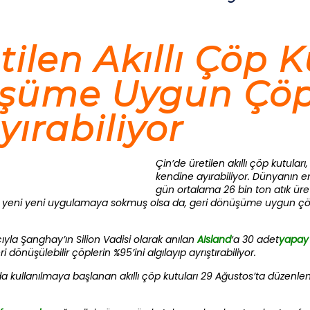
tilen Akıllı Çöp K
şüme Uygun Çöpl
ırabiliyor
Çin’de üretilen akıllı çöp kutula
kendine ayırabiliyor. Dünyanın e
gün ortalama 26 bin ton atık üre
ını yeni yeni uygulamaya sokmuş olsa da, geri dönüşüme uygun çöpl
la Şanghay’ın Silion Vadisi olarak anılan
AIsland
‘a 30 adet
yapay 
 dönüşülebilir çöplerin %95’ini algılayıp ayrıştırabiliyor.
da kullanılmaya başlanan akıllı çöp kutuları 29 Ağustos’ta düzenl