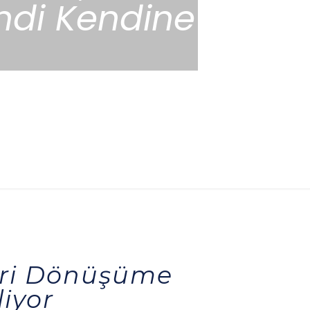
ndi Kendine
Geri Dönüşüme
iyor