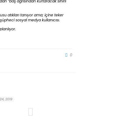
dan “baş ağrısından kurtaracak sihirli
su atıkları tanıyor ama; içine teker
 şüpheci sosyal medya kullanıcısı.
planlıyor.
0
 24, 2019