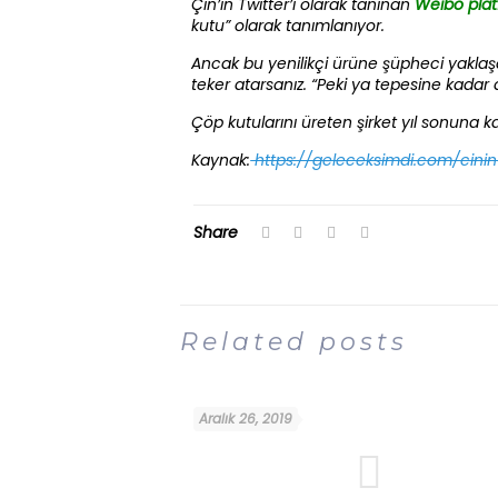
Çin’in Twitter’ı olarak tanınan
Weibo pla
kutu” olarak tanımlanıyor.
Ancak bu yenilikçi ürüne şüpheci yaklaşa
teker atarsanız. “Peki ya tepesine kadar
Çöp kutularını üreten şirket yıl sonuna k
Kaynak:
https://geleceksimdi.com/cinin
Share
Related posts
Aralık 26, 2019