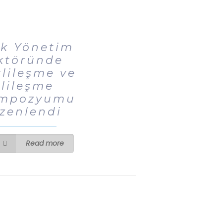
ık Yönetim
ktöründe
rlileşme ve
llileşme
mpozyumu
zenlendi
Read more