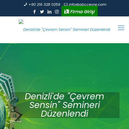
+90 216 328 0259
info@abccevre.com
Firma Girişi
Denizli'de "Çevrem
Sensin" Semineri
Düzenlendi