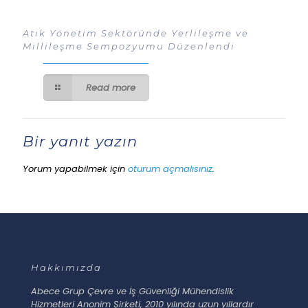
Atık Yönetim Sektöründe Yerlileşme ve
Millileşme Sempozyumu Düzenlendi
Read more
Bir yanıt yazın
Yorum yapabilmek için
oturum açmalısınız
.
Hakkımızda
Abece Grup Çevre ve İş Güvenliği Mühendislik
Hizmetleri Anonim Şirketi, 2010 yılında uzun yıllardır