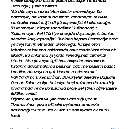
ikincisi olduğuna dikkat çeken Müsteşar Yardımcısı
Tuzcuoğlu, şunları belirtti:
“Biz dünyayı en az kirleten ülkeler arasındayız. Siz
bakmayın, bir kaşık suda fırtına kopartılıyor. Nükleer
santraller vesaire. Şimdi güneş enerjisini kullanacağız,
‘Kullanmayın’, rüzgar santrallerini kullanacağız,
‘Kullanmayın’. Peki Türkiye enerjide dışa bağımlı, bunları
nereden karşılayacağız? Bunların hepsini üreteceğiz ama
çevreyi tahrip etmeden üreteceğiz. Türkiye ozon
tabakasını koruma noktasında onur madalyası almış bir
ülkedir. Bu anlamda iyi yolda ilerlediğimizi bilmenizi
isterim. Bize çevreyle ilgili hassasiyetler noktasında
birtakım dayatmalarda bulunan bazı merkezlerin bizzat
kendileri dünyayı en çok kirleten merkezlerdir.”
Vali Yardımcısı Kemal İnan, Büyükşehir Belediye Başkanı
Osman Zolan ve ilçe belediye başkanlarının da katıldığı
programda çevre konusunda proje geliştiren öğrencilere
ödülleri verildi.
Öğrenciler, Çevre ve Şehircilik Bakanlığı Çocuk
Tiyatrosu’nun çevre bilincini aşılamak amacıyla
hazırladığı “Nuh’un Uzay Gemisi” adlı tiyatro oyununu
izledi.