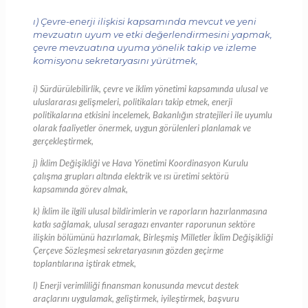
ı) Çevre-enerji ilişkisi kapsamında mevcut ve yeni
mevzuatın uyum ve etki değerlendirmesini yapmak,
çevre mevzuatına uyuma yönelik takip ve izleme
komisyonu sekretaryasını yürütmek,
i) Sürdürülebilirlik, çevre ve iklim yönetimi kapsamında ulusal ve
uluslararası gelişmeleri, politikaları takip etmek, enerji
politikalarına etkisini incelemek, Bakanlığın stratejileri ile uyumlu
olarak faaliyetler önermek, uygun görülenleri planlamak ve
gerçekleştirmek,
j) İklim Değişikliği ve Hava Yönetimi Koordinasyon Kurulu
çalışma grupları altında elektrik ve ısı üretimi sektörü
kapsamında görev almak,
k) İklim ile ilgili ulusal bildirimlerin ve raporların hazırlanmasına
katkı sağlamak, ulusal seragazı envanter raporunun sektöre
ilişkin bölümünü hazırlamak, Birleşmiş Milletler İklim Değişikliği
Çerçeve Sözleşmesi sekretaryasının gözden geçirme
toplantılarına iştirak etmek,
l) Enerji verimliliği finansman konusunda mevcut destek
araçlarını uygulamak, geliştirmek, iyileştirmek, başvuru