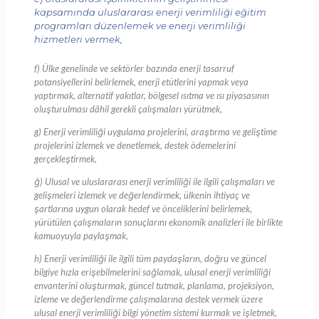
kapsamında uluslararası enerji verimliliği eğitim
programları düzenlemek ve enerji verimliliği
hizmetleri vermek,
f) Ülke genelinde ve sektörler bazında enerji tasarruf
potansiyellerini belirlemek, enerji etütlerini yapmak veya
yaptırmak, alternatif yakıtlar, bölgesel ısıtma ve ısı piyasasının
oluşturulması dâhil gerekli çalışmaları yürütmek,
g) Enerji verimliliği uygulama projelerini, araştırma ve geliştime
projelerini izlemek ve denetlemek, destek ödemelerini
gerçekleştirmek,
ğ) Ulusal ve uluslararası enerji verimliliği ile ilgili çalışmaları ve
gelişmeleri izlemek ve değerlendirmek, ülkenin ihtiyaç ve
şartlarına uygun olarak hedef ve önceliklerini belirlemek,
yürütülen çalışmaların sonuçlarını ekonomik analizleri ile birlikte
kamuoyuyla paylaşmak,
h) Enerji verimliliği ile ilgili tüm paydaşların, doğru ve güncel
bilgiye hızla erişebilmelerini sağlamak, ulusal enerji verimliliği
envanterini oluşturmak, güncel tutmak, planlama, projeksiyon,
izleme ve değerlendirme çalışmalarına destek vermek üzere
ulusal enerji verimliliği bilgi yönetim sistemi kurmak ve işletmek,