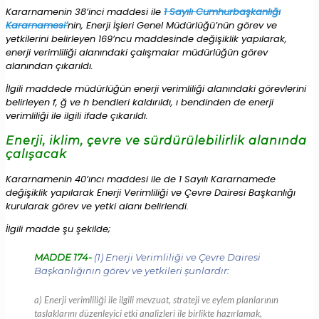
Kararnamenin 38’inci maddesi ile
1 Sayılı Cumhurbaşkanlığı
Kararnamesi’
nin, Enerji İşleri Genel Müdürlüğü’nün görev ve
yetkilerini belirleyen 169’ncu maddesinde değişiklik yapılarak,
enerji verimliliği alanındaki çalışmalar müdürlüğün görev
alanından çıkarıldı.
İlgili maddede müdürlüğün enerji verimliliği alanındaki görevlerini
belirleyen f, ğ ve h bendleri kaldırıldı, ı bendinden de enerji
verimliliği ile ilgili ifade çıkarıldı.
Enerji, iklim, çevre ve sürdürülebilirlik alanında
çalışacak
Kararnamenin 40’ıncı maddesi ile de 1 Sayılı Kararnamede
değişiklik yapılarak Enerji Verimliliği ve Çevre Dairesi Başkanlığı
kurularak görev ve yetki alanı belirlendi.
İlgili madde şu şekilde;
MADDE 174-
(1) Enerji Verimliliği ve Çevre Dairesi
Başkanlığının görev ve yetkileri şunlardır:
a) Enerji verimliliği ile ilgili mevzuat, strateji ve eylem planlarının
taslaklarını düzenleyici etki analizleri ile birlikte hazırlamak,