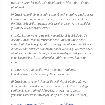
uygulamalarını izlemek, değerlendirmek ve iyileştirici tedbirleri
planlamak,
b) Enerji verimliliğinin artırılmasına yönelik ulusal ve uluslararası
kurum ve kuruluşlar, üniversiteler, özel sektör ve sivil toplum
örgütleri ile işbirliği yapmak, müşterek projeler veya etkinlikler
yürütmek veya koordine etmek,
c) Diğer kurum ve kuruluşlarla yapılabilecek işbirliklerini de
dikkate alarak, toplum genelinde enerji kültürünün ve enerji
verimliliği bilincinin geliştirilmesi ve uygulamaların özendirilmesi
amacıyla faaliyetlerde bulunmak, enerji verimliliği ve çevre-enerji
alanlarına ilişkin belirlenen politika ve stratejileri takip etmek ve
gerçekleşmesine ilişkin çalışmaları yürütmek veya koordine
etmek,
ç) Ulusal enerji verimliliği eylem planının uygulama,
koordinasyon ve izleme faaliyetlerini yürütmek,
d) Enerjinin rasyonel kullanımı ile ilgili olarak eğitim, etüt ve
danışmanlık hizmetleri vermek, laboratuvar kullanım desteği
sağlamak, enerji yöneticisi merkezi sınavlarım yapmak,
yetkilendirilme ve sertifikasyon ile ilgili çalışmaları yürütmek,
e) Uluslararası işbirliklerinin geliştirilmesi