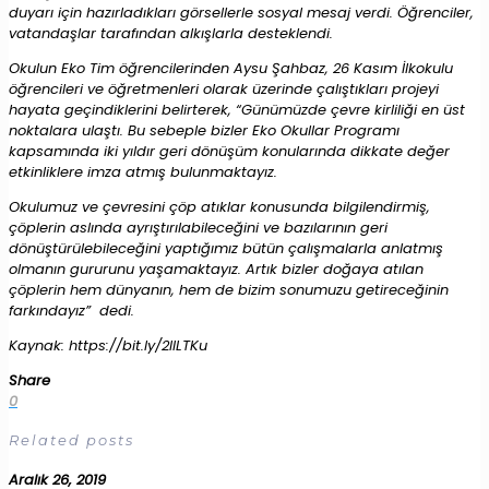
duyarı için hazırladıkları görsellerle sosyal mesaj verdi. Öğrenciler,
vatandaşlar tarafından alkışlarla desteklendi.
Okulun Eko Tim öğrencilerinden Aysu Şahbaz, 26 Kasım İlkokulu
öğrencileri ve öğretmenleri olarak üzerinde çalıştıkları projeyi
hayata geçindiklerini belirterek, “Günümüzde çevre kirliliği en üst
noktalara ulaştı. Bu sebeple bizler Eko Okullar Programı
kapsamında iki yıldır geri dönüşüm konularında dikkate değer
etkinliklere imza atmış bulunmaktayız.
Okulumuz ve çevresini çöp atıklar konusunda bilgilendirmiş,
çöplerin aslında ayrıştırılabileceğini ve bazılarının geri
dönüştürülebileceğini yaptığımız bütün çalışmalarla anlatmış
olmanın gururunu yaşamaktayız. Artık bizler doğaya atılan
çöplerin hem dünyanın, hem de bizim sonumuzu getireceğinin
farkındayız” dedi.
Kaynak: https://bit.ly/2IILTKu
Share
0
Related posts
Aralık 26, 2019