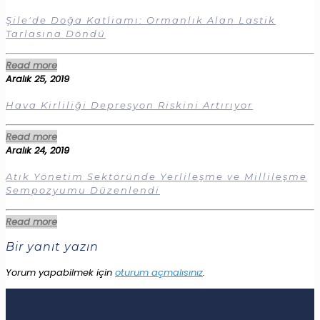
Şile'de Doğa Katliamı: Ormanlık Alan Lastik
Tarlasına Döndü
Read more
Aralık 25, 2019
Hava Kirliliği Depresyon Riskini Artırıyor
Read more
Aralık 24, 2019
Atık Yönetim Sektöründe Yerlileşme ve Millileşme
Sempozyumu Düzenlendi
Read more
Bir yanıt yazın
Yorum yapabilmek için
oturum açmalısınız
.