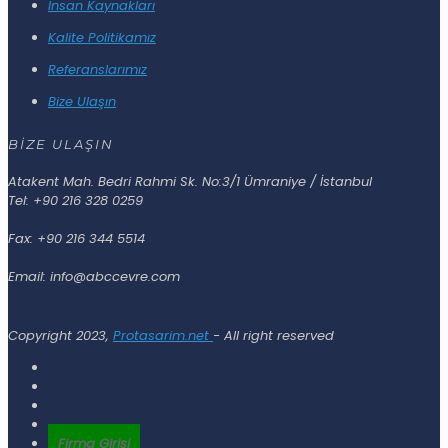
İnsan Kaynakları
Kalite Politikamız
Referanslarımız
Bize Ulaşın
BİZE ULAŞIN
Atakent Mah. Bedri Rahmi Sk. No:3/1 Ümraniye / İstanbul
Tel: +90 216 328 0259
Fax: +90 216 344 5514
Email: info@abccevre.com
Copyright 2023,
Protasarim.net
- All right reserved
Firma Girişi