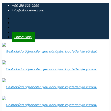
+90 216 328 0259
info@abccevre.com
Firma Girişi