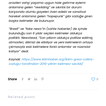
arazileri vahşi yaşama uygun hale getirme eylemi
anlamına gelen “rewilding” ve sıkıntılı bir durum
karşısında olumlu gayeleri öven edebi ve sanatsal
hareket anlamına gelen “hopepunk” gibi sözlüğe giren
başka kelimeler de bulunuyor.
“Brexit” ve “fake news”in (sahte haberler) de içinde
bulunduğu son 6 yıldır seçilen kelimeler oldukça
politikti. Newstead, “Son yılların oldukça politize edilmiş
atmosferi, dilimizi de etkiliyor ve yeni kelimelerin ortaya
çıkmasıyla eski kelimelere farklı anlamlar ve nüanslar
katıyor” dedi.
Kaynak:
https://www.iklimhaber.org/iklim-grevi-collins-
sozlugu-tarafindan-2019-yilinin-kelimesi-secildi/
Share
0
Related posts