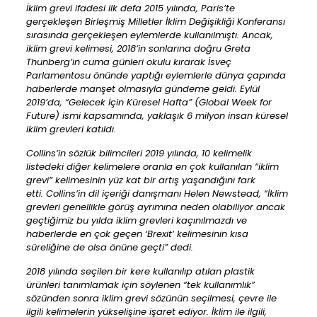
İklim grevi ifadesi ilk defa 2015 yılında, Paris’te
gerçekleşen Birleşmiş Milletler İklim Değişikliği Konferansı
sırasında gerçekleşen eylemlerde kullanılmıştı. Ancak,
iklim grevi kelimesi, 2018’in sonlarına doğru Greta
Thunberg’in cuma günleri okulu kırarak İsveç
Parlamentosu önünde yaptığı eylemlerle dünya çapında
haberlerde manşet olmasıyla gündeme geldi. Eylül
2019’da, “Gelecek İçin Küresel Hafta” (Global Week for
Future) ismi kapsamında, yaklaşık 6 milyon insan küresel
iklim grevleri katıldı.
Collins’in sözlük bilimcileri 2019 yılında, 10 kelimelik
listedeki diğer kelimelere oranla en çok kullanılan “iklim
grevi” kelimesinin yüz kat bir artış yaşandığını fark
etti. Collins’in dil içeriği danışmanı Helen Newstead, “İklim
grevleri genellikle görüş ayrımına neden olabiliyor ancak
geçtiğimiz bu yılda iklim grevleri kaçınılmazdı ve
haberlerde en çok geçen ‘Brexit’ kelimesinin kısa
süreliğine de olsa önüne geçti” dedi.
2018 yılında seçilen bir kere kullanılıp atılan plastik
ürünleri tanımlamak için söylenen “tek kullanımlık”
sözünden sonra iklim grevi sözünün seçilmesi, çevre ile
ilgili kelimelerin yükselişine işaret ediyor. İklim ile ilgili,