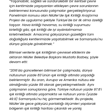
“Yaşanabilir, sağlıklı ve sürdürülebilir bir kentsel çevre
için kentimizde yaşayanları etkileyen çevre sorunlarının
belirlenmesi konusunda çalışmalar gerçekleştiriyoruz.
Panelimizin konusu olan Nilüfer’de Işık Kirliliği Araştırma
Projesi de uygulama şekliyle Türkiye´de bir ilk olma özelliği
taşıyor. Hava kirliliği havamızı, su kirliliği suyumuzu
kirlettiği gibi, ışık kirliliği de iyi aydınlatmamızı
kirletmektedir. Amacımız gökyüzünün güzelliğini tüm
doğallığıyla kentlerimizde yaşatabilmek ve Samanyolu´nu
dünya gözüyle görebilmek.”
Bilimsel verilerle ışık kirliliğinin çevresel etkilerini de
aktaran Nilüfer Belediye Başkanı Mustafa Bozbey, şöyle
devam etti:
“2016´da güncellenen bilimsel bir çalışmada, dünya
nüfusunun yüzde 83´ünün ışık kirliliği altında yaşadığı
belirlenmiştir. Bu oran, Avrupa ve Amerika nüfusu ele
alındığında yüzde 99 olarak gerçekleşmektedir. Aynı
çalışmanın sonuçlarına göre, Türkiye nüfusun yüzde 97.8´i
ışık kirliliği altında yaşamakta ve nüfusun yarısı (yüzde
49.9) Samanyolu´nu hiç görmemektedir. Bu projede,
Nilüfer´de gece gökyüzü parlaklığı ölçümleri yapılarak
bölgenin ışık kirliliği haritası çıkarıldı ve yanlış