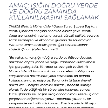
AMAÇ; IŞIĞIN DOĞRU YERDE
VE DOĞRU ZAMANDA
KULLANILMASINI SAĞLAMAK
TMMOB Elektrik Mühendisleri Odası Bursa Şubesi Başkanı
Remzi Çınar da enerjinin önemine dikkat çekti. Remzi
Çınar ise, enerjinin topluma yeterli, sürekli, kaliteli, çevreye
zarar vermeyen ve ekonomik gücünü de zorlamayan
fiyatlarla temin edilmesi gerektiğini savunduklarını
söyledi. Çınar, şöyle devam etti:
“Bu çalışmamızı ışığın doğru yerde ve ihtiyaç duyulan
miktarda doğru yönde ve doğru zamanda kullanılması
için gerçekleştirdik. Bir rapor ortaya çıktı ve Elektrik
Mühendisleri Odası olarak kamunun elektrik ihtiyacının
karşılanması noktasında yerel kaynakları ön planda
kullanmasını arzu ediyoruz. Bunun için iki tane önemli
nokta var. Enerjide verimlilik noktası, bacasız sanayi
olarak ifade ettiğimiz bir süreç. Meskenlerde, sanayi
kuruluşlarında ve ulaşım araçlarında olmak üzere üç ana
çerçevede değerlendiriyoruz. Toplamda yüzde 40´lar
seviyesinde verimlilik söz konusu. Enerjide yüzde 70 dışa
bağımlı olan bir ülkenin yüzde 40 gibi bacasız sanayisi