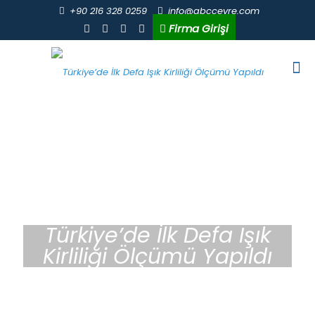
+90 216 328 0259
info@abccevre.com
Firma Girişi
Türkiye’de İlk Defa Işık
Kirliliği Ölçümü Yapıldı