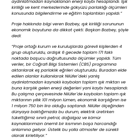
aydınlatmadan kaynaklanan enerji kaybı hesaplandı. Işık
kirliliği ve kent merkezlerinde gökyüzü parlaklığı ölçümleri
konusunda bilgilendirme ve eğitim toplantıları yapıldı.”
Proje hakkında bilgi veren Bozbey, ışık kirliliği sorununun
ekonomik boyutuna da dikkat çekti. Başkan Bozbey, şöyle
dedi:
“Proje ortağı kurum ve kuruluşlarda görevli kişilerden 4
grup oluşturuldu, ardışık 6 gecede toplam 171 faklı
noktada başucu doğrultusunda ölçümler yapıldı. Tüm
veriler, bir Coğrafi Bilgi Sistemleri (CBS) programına
aktarılarak eş parlaklık eğrileri oluşturuldu. Buradan elde
edilen alanlar kullanılarak Nilüfer´deki yanlış
aydınlatmadan kaynaklı kaybolan toplam ışık miktarı ve
buna karşılık gelen enerji değerleri yani kaybı hesaplandı.
Bu çalışma çerçevesinde Nilüfer´de kaybolan toplam ışık
miktarının yıllık 101 milyon lümen, ekonomik karşılığının ise
1 milyon 750 bin lira olduğu saptandı. Nilüfer ölçeğinden
dünyaya baktığımızda bu durum, elektrik üretirken
tükettiğimiz sınırlı petrol, doğalgaz ve kömür
kaynaklarımızın önemli bir kısmının boşa harcandığı
anlamına geliyor. Üstelik bu yolla atmosfer de sürekli
olarak kirletiliyor.”