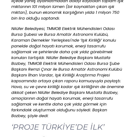
ilçede yanlış aydınlatmadan dolayı kaybolan toplam ışık
miktarının 101 milyon lümen (bir kaynaktan çıkan ışık
miktarı), bunun ekonomik karşılığının yılda 1 milyon 750
bin lira olduğu saptandı.
Nilüfer Belediyesi, TMMOB Elektrik Mühendisleri Odası
Bursa Şubesi ve Bursa Amatör Astronomi Kulübü,
Karaman Dernekler Yerleşkesi´nde ‘Işık Kirliliği’ konulu
panelde doğal hayatı korumak, enerji tasarrufu
sağlamak ve şehirlerde daha çok yıldız görebilmek
konuları tartışıldı. Nilüfer Belediye Başkanı Mustafa
Bozbey, TMMOB Elektrik Mühendisleri Odası Bursa Şube
Başkanı Remzi Çınar ile Bursa Amatör Astronomi Kulübü
Başkanı İlhan Vardar, Işık Kirliliği Araştırma Projesi
kapsamında ortaya çıkan raporu kamuoyuyla paylaştı.
Hava, su ve çevre kirliliği kadar ışık kirliliğinin de önemine
dikkat çeken Nilüfer Belediye Başkanı Mustafa Bozbey,
amaçlarının doğal hayatı korumak, enerji tasarrufu
sağlamak ve kentte daha çok yıldız görmek için
farkındalık oluşturmak olduğunu söyledi. Başkan
Bozbey, şöyle dedi:
‘PROJE TÜRKİYE’DE İLK’