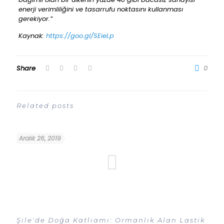
enerji verimliliğini ve tasarrufu noktasını kullanması
gerekiyor.”
Kaynak:
https://goo.gl/SEieLp
Share
0
Related posts
Aralık 26, 2019
Şile'de Doğa Katliamı: Ormanlık Alan Lastik