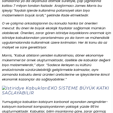
sahalarına ya da okyanusa atılmak suretiyle, çöp yığınlarına
katkısı 7 milyon tondan fazladır. Araştırmacı James Morris bu
işleyişi ”faydalı işlerde kullanılma potansiyeli olan biyo
malzemelerin büyük israfı,” şeklinde ifade etmektedir.
O ve çalışma arkadaşlarının bu konuda harika bir önerileri
mevcut. Bu öneri ile büyük ekolojik faydalar sağlamak mümkün
olabilecek. Önerileri, zarar gören istiridye kayalıklarını onarmak için
istiridye kabuklarından yararlanılması ya da tarım ve mühendislik
uygulamalarında kullanılmak üzere kırılmaları. Her iki konu da az
maliyet ve süre gerektiriyor.
Morris, ”Kabuk atıkların yeniden kullanılması, döner ekonomiye
mükemmel bir örnek oluşturmaktadır, özellikle de kabuklar değerli
biyo malzemelerdir,” diyor. “Sadece ilerleyen su kültürü
endüstrisinde sürdürülebilirliği geliştirmekle kalmazlar, aynı
zamanda kabuklu deniz ürünleri üreticilerine ve işleyicilerine ikincil
ekonomik kazançlar da sağlayabilirler.”
EKO SİSTEME BÜYÜK KATKI
SAĞLAYABİLİR
Yumuşakça kabukları kalsiyum karbonat açısından zengindirler-
kalsiyum karbonat kompozisyonlarının yaklaşık yüzde 95’ini
oluşturmaktadır. Kabuklar, bilim insanlarına göre, zarar görmüş