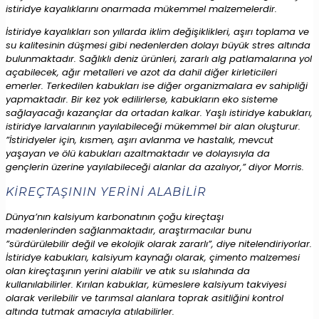
istiridye kayalıklarını onarmada mükemmel malzemelerdir.
İstiridye kayalıkları son yıllarda iklim değişiklikleri, aşırı toplama ve
su kalitesinin düşmesi gibi nedenlerden dolayı büyük stres altında
bulunmaktadır. Sağlıklı deniz ürünleri, zararlı alg patlamalarına yol
açabilecek, ağır metalleri ve azot da dahil diğer kirleticileri
emerler. Terkedilen kabukları ise diğer organizmalara ev sahipliği
yapmaktadır. Bir kez yok edilirlerse, kabukların eko sisteme
sağlayacağı kazançlar da ortadan kalkar. Yaşlı istiridye kabukları,
istiridye larvalarının yayılabileceği mükemmel bir alan oluşturur.
”İstiridyeler için, kısmen, aşırı avlanma ve hastalık, mevcut
yaşayan ve ölü kabukları azaltmaktadır ve dolayısıyla da
gençlerin üzerine yayılabileceği alanlar da azalıyor,” diyor Morris.
KİREÇTAŞININ YERİNİ ALABİLİR
Dünya’nın kalsiyum karbonatının çoğu kireçtaşı
madenlerinden sağlanmaktadır, araştırmacılar bunu
”sürdürülebilir değil ve ekolojik olarak zararlı”, diye nitelendiriyorlar.
İstiridye kabukları, kalsiyum kaynağı olarak, çimento malzemesi
olan kireçtaşının yerini alabilir ve atık su ıslahında da
kullanılabilirler. Kırılan kabuklar, kümeslere kalsiyum takviyesi
olarak verilebilir ve tarımsal alanlara toprak asitliğini kontrol
altında tutmak amacıyla atılabilirler.