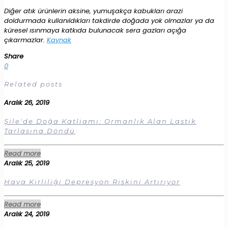
Diğer atık ürünlerin aksine, yumuşakça kabukları arazi
doldurmada kullanıldıkları takdirde doğada yok olmazlar ya da
küresel ısınmaya katkıda bulunacak sera gazları açığa
çıkarmazlar.
Kaynak
Share
0
Related posts
Aralık 26, 2019
Şile'de Doğa Katliamı: Ormanlık Alan Lastik
Tarlasına Döndü
Read more
Aralık 25, 2019
Hava Kirliliği Depresyon Riskini Artırıyor
Read more
Aralık 24, 2019