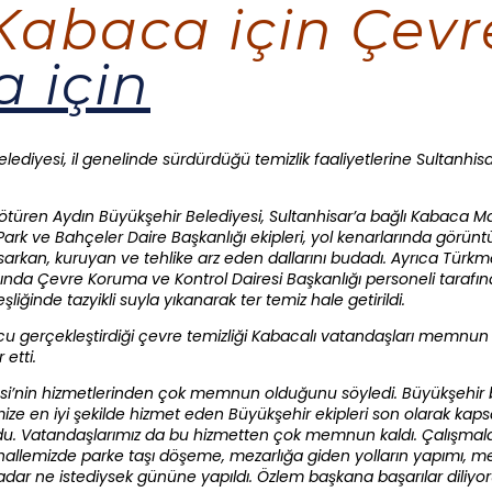
Kabaca için Çevr
ediyesi, il genelinde sürdürdüğü temizlik faaliyetlerine Sultanhisa
götüren Aydın Büyükşehir Belediyesi, Sultanhisar’a bağlı Kabaca M
Park ve Bahçeler Daire Başkanlığı ekipleri, yol kenarlarında görüntü k
arkan, kuruyan ve tehlike arz eden dallarını budadı. Ayrıca Türkm
mında Çevre Koruma ve Kontrol Dairesi Başkanlığı personeli taraf
ğinde tazyikli suyla yıkanarak ter temiz hale getirildi.
cu gerçekleştirdiği çevre temizliği Kabacalı vatandaşları memnun e
etti.
si’nin hizmetlerinden çok memnun olduğunu söyledi. Büyükşehir 
ize en iyi şekilde hizmet eden Büyükşehir ekipleri son olarak kaps
z oldu. Vatandaşlarımız da bu hizmetten çok memnun kaldı. Çalışma
lemizde parke taşı döşeme, mezarlığa giden yolların yapımı, meza
dar ne istediysek gününe yapıldı. Özlem başkana başarılar diliy