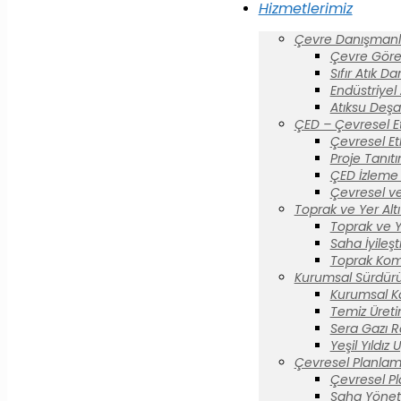
Hizmetlerimiz
Çevre Danışmanlı
Çevre Görev
Sıfır Atık D
Endüstriyel
Atıksu Deşa
ÇED – Çevresel E
Çevresel Et
Proje Tanıt
ÇED İzleme 
Çevresel ve
Toprak ve Yer Altı 
Toprak ve Yer
Saha İyileş
Toprak Komi
Kurumsal Sürdürül
Kurumsal K
Temiz Üreti
Sera Gazı R
Yeşil Yıldız
Çevresel Planlam
Çevresel P
Saha Yönet