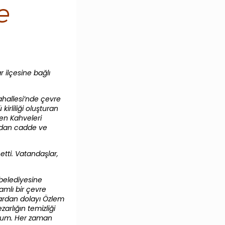
e
r ilçesine bağlı
ahallesi’nde çevre
irliliği oluşturan
en Kahveleri
ından cadde ve
tti. Vatandaşlar,
belediyesine
amlı bir çevre
lardan dolayı Özlem
rlığın temizliği
orum. Her zaman