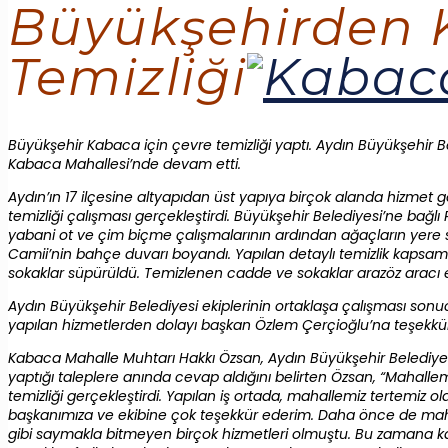
Büyükşehirden 
Temizliği
Büyükşehir Kabaca için çevre temizliği yaptı. Aydın Büyükşehir Bel
Kabaca Mahallesi’nde devam etti.
Aydın’ın 17 ilçesine altyapıdan üst yapıya birçok alanda hizmet 
temizliği çalışması gerçekleştirdi. Büyükşehir Belediyesi’ne bağlı 
yabani ot ve çim biçme çalışmalarının ardından ağaçların yere s
Camii’nin bahçe duvarı boyandı. Yapılan detaylı temizlik kapsa
sokaklar süpürüldü. Temizlenen cadde ve sokaklar arazöz aracı eşli
Aydın Büyükşehir Belediyesi ekiplerinin ortaklaşa çalışması sonu
yapılan hizmetlerden dolayı başkan Özlem Çerçioğlu’na teşekkür 
Kabaca Mahalle Muhtarı Hakkı Özsan, Aydın Büyükşehir Belediye
yaptığı taleplere anında cevap aldığını belirten Özsan, “Mahallem
temizliği gerçekleştirdi. Yapılan iş ortada, mahallemiz tertemi
başkanımıza ve ekibine çok teşekkür ederim. Daha önce de mahal
gibi saymakla bitmeyen birçok hizmetleri olmuştu. Bu zamana ka