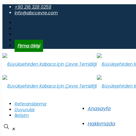
+90 216 328 0259
info@abccevre.com
Firma Girişi
Referanslarımız
Anasayfa
Duyurular
İletişim
Hakkımızda
✕