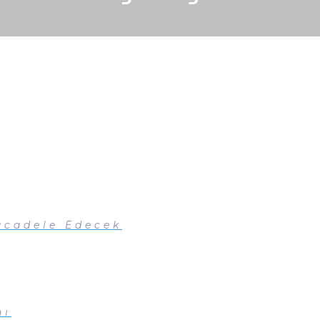
ücadele Edecek
nı