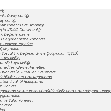
ğı
lisi Danışmanlığı
anışmanlığı
 Atık Yönetim Danışmanlığı
rj İzni/DKKR Danışmanlığı
tki Değerlendirme
ki Değerlendirme Raporları
ım Dosyası Raporları
Çalışmaları
 Sosyal Etki Değerlendirme Çalışmaları (ÇSED)
Suyu Kirliliği
 Altı Suyu Kirliliği
tirme/Temizleme Hizmetleri
syonları İle Yürütülen Çalışmalar
ebilirlik / Sera Gazı Raporlama
arbon Ayak İzi Hesaplama
m Planları
aporlama ve Kurumsal Sürdürülebilirlik: Sera Gazı Emisyonu Hesa
 Uygulamaları
a ve Saha Yönetimi
lanlama
imi