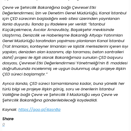
Çevre ve Şehircilik Bakanlığına bağlı Çevresel Etki
Değerlendirmesi, İzin ve Denetim Genel Müdürlüğü, Kanal İstanbul
için ÇED sürecinin başladığını web sitesi üzerinden yayınlanan
ilanla duyurdu. İlanda şu ifadelere yer verildi: “İstanbul
Küçükçekmece, Avcılar Arnavutköy, Başakşehir mevkisinde
Ulaştırma, Denizcilik ve Haberleşme Bakanlığı Altyapı Yatırımları
Genel Müdürlüğü tarafından yapılması planlanan Kanal İstanbul
(Yat limanları, konteyner limanları ve lojistik merkezlerini içeren kıyı
yapıları, denizden alan kazanımı, dip taraması, beton santralleri
dahil) projesi ile ilgili olarak Bakanlığımıza sunulan ÇED başvuru
dosyası, Çevresel Etki Değerlendirmesi Yönetmeliği’nin 8. maddesi
doğrultusunda incelenmiş ve uygun bulunmuş olup projeye ilişkin
ÇED süreci başlamıştır.”
Ayrıca ilanda, ÇED süreci tamamlanana kadar, buna yönelik her
türlü bilgi ve projeye ilişkin görüş, soru ve önerilerin İstanbul
Valiliğine bağlı Çevre ve Şehircilik İl Müdürlüğü veya Çevre ve
Şehircilik Bakanlığına gönderilebileceği kaydedildi.
Kaynak:
https://goo.gl/4qsn8a
Share
0