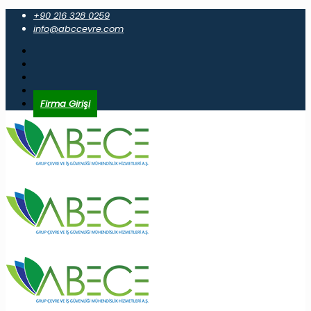
+90 216 328 0259
info@abccevre.com
Firma Girişi