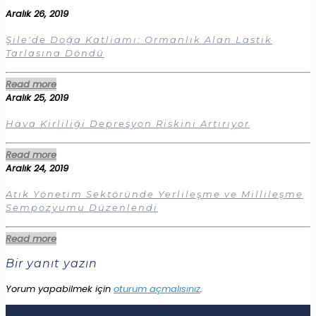
Aralık 26, 2019
Şile'de Doğa Katliamı: Ormanlık Alan Lastik
Tarlasına Döndü
Read more
Aralık 25, 2019
Hava Kirliliği Depresyon Riskini Artırıyor
Read more
Aralık 24, 2019
Atık Yönetim Sektöründe Yerlileşme ve Millileşme
Sempozyumu Düzenlendi
Read more
Bir yanıt yazın
Yorum yapabilmek için
oturum açmalısınız
.