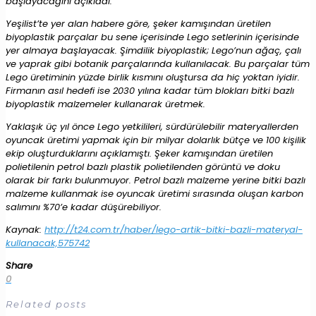
başlayacağını açıkladı.
Yeşilist’te yer alan habere göre, şeker kamışından üretilen
biyoplastik parçalar bu sene içerisinde Lego setlerinin içerisinde
yer almaya başlayacak. Şimdilik biyoplastik; Lego’nun ağaç, çalı
ve yaprak gibi botanik parçalarında kullanılacak. Bu parçalar tüm
Lego üretiminin yüzde birlik kısmını oluştursa da hiç yoktan iyidir.
Firmanın asıl hedefi ise 2030 yılına kadar tüm blokları bitki bazlı
biyoplastik malzemeler kullanarak üretmek.
Yaklaşık üç yıl önce Lego yetkilileri, sürdürülebilir materyallerden
oyuncak üretimi yapmak için bir milyar dolarlık bütçe ve 100 kişilik
ekip oluşturduklarını açıklamıştı. Şeker kamışından üretilen
polietilenin petrol bazlı plastik polietilenden görüntü ve doku
olarak bir farkı bulunmuyor. Petrol bazlı malzeme yerine bitki bazlı
malzeme kullanmak ise oyuncak üretimi sırasında oluşan karbon
salımını %70’e kadar düşürebiliyor.
Kaynak:
http://t24.com.tr/haber/lego-artik-bitki-bazli-materyal-
kullanacak,575742
Share
0
Related posts