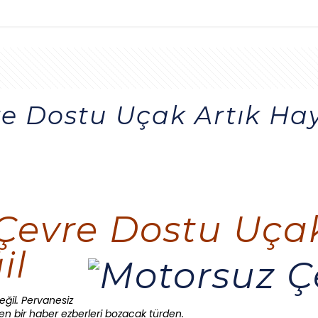
e Dostu Uçak Artık Hay
Çevre Dostu Uçak
il
ğil. Pervanesiz
n bir haber ezberleri bozacak türden.