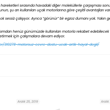
ın hareketleri sırasında havadaki diğer moleküllerle çarpışması s
unun, şu an kullanılan uçak motorlarına göre çeşitli avantajları var
k sessiz çalışıyor. Ayrıca “görünür” bir egzoz dumanı yok. Yakın ge
 bakımdan henüz günümüzde kullanılan motorla rekabet edebilecek 
 getirmek için çalışmalara devam ediyor.
er/319278-motorsuz-cevre-dostu-ucak-artik-hayal-degil/
Aralık 25, 2019
Aralık