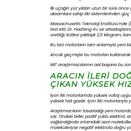
İlk uçağın yüz yıldan uzun bir süre önce
aksamlara sahip itki sistemlerinden güç a
Massachusetts Teknoloji Enstitüsü’nde (MI
test etti. Dr. Haofeng Xu ve arkadaşların
ürettiği, kütlesi yaklaşık 2,5 kilogram, ka
Bu tarz motorların tam anlamıyla yeni bi
Ancak geçmişte bu motorları kullanarak
MIT araştırmacılarının asıl başarısı bu z
ARACIN İLERİ DO
ÇIKAN YÜKSEK HI
İyon itki motorlarında yüksek voltaj uygu
yüksek hızlı gazdır. İyon itki motorlarıyla
Araştırmacıların tasarladığı yeni motorday
var. Öndeki teller pozitif yüklü elektrot,
sağlandığında ortamdaki azot molekülleri
moleküleriyse negatif elektrota doğru yö