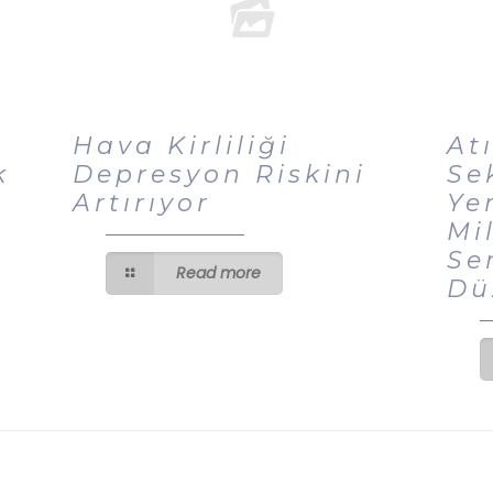
Hava Kirliliği
At
k
Depresyon Riskini
Se
Artırıyor
Ye
Mi
Se
Read more
Dü