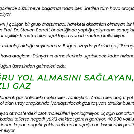
 göklerde süzülmeye başlamasından beri üretilen tüm hava araçları,
lıyor.
T) çalışan bir grup araştırmacı, hareketli aksamları olmayan bir itk
ın Prof. Dr. Steven Barrett önderliğinde yaptığı çalışmanın sonuçla
nat açıklığı 5 metre olan uçaktaysa iyon itki motoru kullanılıyor.
r teknoloji olduğu söylenemez. Bugün uzayda yol alan çeşitli araçl
 hava araçlarını Dünya’nın atmosferinde uçabilecek kadar hızla
orluğun üstesinden gelmeleri oldu.
ĞRU YOL ALMASINI SAĞLAYAN
ZLI GAZ
lanarak gaz halindeki moleküller iyonlaştırılır. Aracın ileri doğru 
 yol alan uzay araçlarında iyonlaştırılacak gazı taşıyan tanklar bulun
sa atmosferdeki azot molekülleri iyonlaştırılıyor. Uçağın kanatlarını
 arkadaki tellerse negatif yüklü elektrot görevi görüyor. 40.000 volt
nden kopan negatif yüklü elektronlar uçağın ön kısmındaki pozitif 
neliyor.