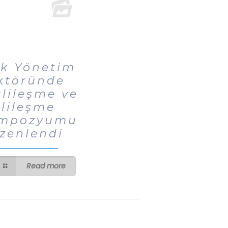
ık Yönetim
ktöründe
rlileşme ve
llileşme
mpozyumu
zenlendi
Read more