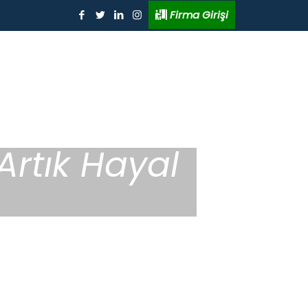
Firma Girişi
rtık Hayal