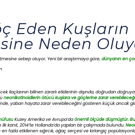
öç Eden Kuşların 
sine Neden Oluy
etmesine sebep oluyor. Yeni bir a
raştırmaya göre,
dünyanın en çok 
cek ilaçlarının bilinen zararlı etkilerinin dışında, doğrudan doğruya
kü
neonikotinoidlerin ötücü kuşlara ve göçlerine zarar verebileceği
ötesinde, yaban hayata zarar verebileceğini gösteren küçük ancak 
 nüfusu
Kuzey Amerika ve Avrupa’da
önemli ölçüde düşmüştür. B
n ilk kanıt, 2014’te Hollanda’da yapılan bir çalışmada bulundu.
Neon
de en fazla etkilenen sığırcık, ağaç serçesi ve kırlangıç popülasyonl