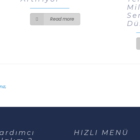
Mi
Se
Read more
Dü
nız
.
ardımcı
HIZLI MENÜ