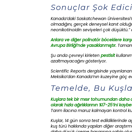
Sonuçlar Şok Edic
Kanada’daki Saskatchewan Üniversitesi’nd
olmadığını, gerçek deneysel kanıt olduğun
neonikotinoidin seviyeleri çok düşüktü.” 
Arılara ve diğer polinatör böceklere karşı
Avrupa Birliği’nde yasaklanmıştır.
Tamame
Şu anda çevreyi kirleten
pestisit
kullanım
azaltmayacağını gösteriyor.
Scientific Reports dergisinde yayınlanan
Meksika’dan Kanada’nın kuzeyine göç eden
Temelde, Bu Kuşl
Kuşlara tek bir mısır tohumundan daha az
olarak hızla ağırlıklarının %17-25’ini kay
Tarım ilacına maruz kalmayan kontrol kuş
Kuşlar, 14 gün sonra test edildiklerinde 
kuş türü hakkında yapılan diğer araştırm
daha düşük üreme başarısına sahip olursu