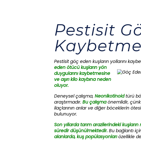
Pestisit G
Kaybetme
Pestisit göç eden kuşların yollarını kayb
eden ötücü kuşların yön
duygularını kaybetmesine
ve aşırı kilo kaybına neden
oluyor.
Deneysel çalışma,
Neonikotinoid
türü bö
araştırmadır.
Bu çalışma
önemlidir, çün
ilaçlarının arılar ve diğer böceklerin 
bulunuyor.
Son yıllarda tarım arazilerindeki kuşların
süredir düşünülmektedir.
Bu bağlantı içi
alanlarda, kuş popülasyonları
özellikle 