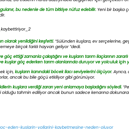
gulanır, bu nedenle de tüm bitkiye nüfuz edebilir.
Yeni bir başka ç
ir.
n olarak yenildiğini keşfetti
. “Sülünden kuşlara, ev serçelerine, gey
emeye birçok farklı hayvan geliyor “dedi.
göç ettiği zamanla çakıştığını ve kuşların tarım ilaçlarının zararlı 
ve kuşlar göç ederken tarım alanlarında duruyor ve yolculuk için y
ek için,
kuşların kanındaki böcek ilacı seviyelerini ölçüyor
. Ayrıca
orlar, ancak bu bile göçü etkiliyor gibi görünüyor.
dlerin kuşlara verdiği zararı yeni anlamaya başladığını söyledi.
“Pes
olduğu tahmin ediliyor ancak bunun sadece kenarına dokunarak böc
-goc-eden-kuslarin-yollarini-kaybetmesine-neden-oluyor