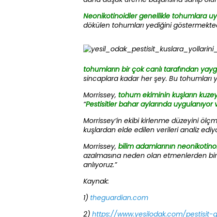
Neonikotinoidler genellikle tohumlara uy
dökülen tohumları yediğini göstermekted
tohumların bir çok canlı tarafından yaygı
sincaplara kadar her şey. Bu tohumları y
Morrissey,
tohum ekiminin kuşların kuzeye 
“
Pestisitler bahar aylarında uygulanıyor 
Morrissey’in ekibi kirlenme düzeyini ölçm
kuşlardan elde edilen verileri analiz ediy
Morrissey,
bilim adamlarının neonikotinoi
azalmasına neden olan etmenlerden biri 
anlıyoruz.”
Kaynak:
1)
theguardian.com
2)
https://www.yesilodak.com/pestisit