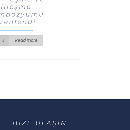
llileşme
mpozyumu
zenlendi
Read more
BİZE ULAŞIN