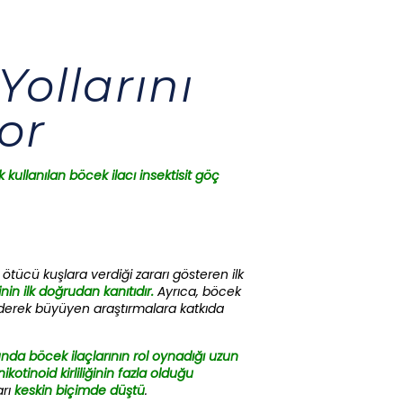
Yollarını
or
kullanılan böcek ilacı insektisit göç
 ötücü kuşlara verdiği zararı gösteren ilk
nin ilk doğrudan kanıtıdır.
Ayrıca, böcek
giderek büyüyen araştırmalara katkıda
u
nda böcek ilaçlarının rol oynadığı uzun
ikotinoid kirliliğinin fazla olduğu
arı
keskin biçimde
düştü
.