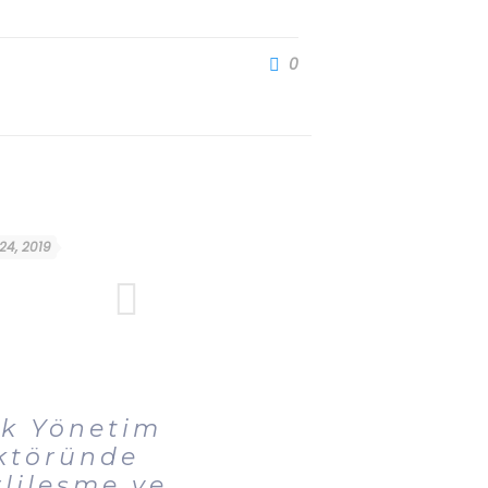
0
 24, 2019
ık Yönetim
ktöründe
rlileşme ve