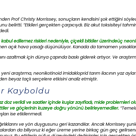
i
en Prof Christy Morrissey, sonuçların kendisini şok ettiğini söyled
u belirtti. “Etkileri gerçekten çarpıcıydı. Biz akut toksisiteyi tah
dedi.
 kabul edilemez riskleri nedeniyle,
çiçekli bitkiler üzerinde
üç neonik
n açık hava yasağı düşünülüyor. Kanada da tamamen yasakla
ını azaltmak için dünya çapında baskı giderek artıyor. Ve araştırm
 yeni araştırma, neonikotinoid imidakloprid tarım ilacının yaz ay
 beyaz taçlı serçelere etkisini analiz etmiştir.
ar Kayboldu
 doz verildi ve saatler içinde kuşlar zayıfladı, mide problemleri o
bettiler ve göçlerinin kuzeye doğru yönünü belirleyemediler.
“Temeld
ları ise etkilenmedi.
ağırlıklarını ve yön duygusunu geri kazandılar. Ancak Morrissey şunl
alardan da biliyoruz ki eğer üreme yerine birkaç gün geç gelirsen
nuz. Bu etkilerin nüfus düzeyindeki değişimler için gerçekten öne