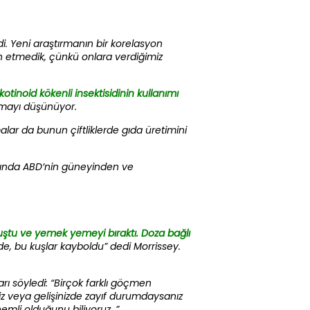
i. Yeni araştırmanın bir korelasyon
min etmedik, çünkü onlara verdiğimiz
otinoid kökenli insektisidinin kullanımı
mayı düşünüyor.
alar da bunun çiftliklerde gıda üretimini
larında ABD’nin güneyinden ve
luştu ve yemek yemeyi bıraktı.
Doza bağlı
e, bu kuşlar kayboldu” dedi Morrissey.
arı söyledi: “Birçok farklı göçmen
iz veya gelişinizde zayıf durumdaysanız
mli olduğunu biliyoruz. ”