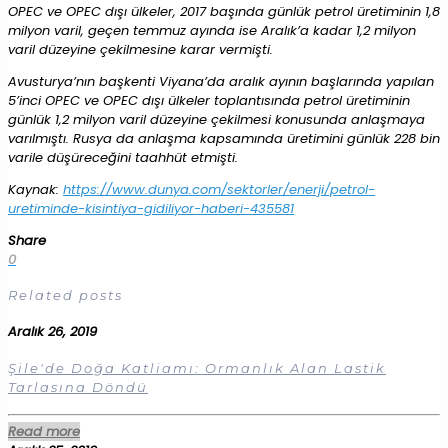
OPEC ve OPEC dışı ülkeler, 2017 başında günlük petrol üretiminin 1,8
milyon varil, geçen temmuz ayında ise Aralık’a kadar 1,2 milyon
varil düzeyine çekilmesine karar vermişti.
Avusturya’nın başkenti Viyana’da aralık ayının başlarında yapılan
5’inci OPEC ve OPEC dışı ülkeler toplantısında petrol üretiminin
günlük 1,2 milyon varil düzeyine çekilmesi konusunda anlaşmaya
varılmıştı. Rusya da anlaşma kapsamında üretimini günlük 228 bin
varile düşüreceğini taahhüt etmişti.
Kaynak:
https://www.dunya.com/sektorler/enerji/petrol-
uretiminde-kisintiya-gidiliyor-haberi-435581
Share
0
Related posts
Aralık 26, 2019
Şile'de Doğa Katliamı: Ormanlık Alan Lastik
Tarlasına Döndü
Read more