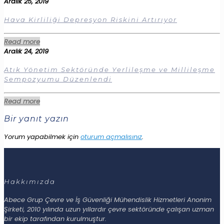
Aralık 25, 2019
Hava Kirliliği Depresyon Riskini Artırıyor
Read more
Aralık 24, 2019
Atık Yönetim Sektöründe Yerlileşme ve Millileşme
Sempozyumu Düzenlendi
Read more
Bir yanıt yazın
Yorum yapabilmek için
oturum açmalısınız
.
Hakkımızda
Abece Grup Çevre ve İş Güvenliği Mühendislik Hizmetleri Anonim
Şirketi, 2010 yılında uzun yıllardır çevre sektöründe çalışan uzman
bir ekip tarafından kurulmuştur.