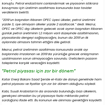
konuştu. Petrol endüstrisini canlandırmak ve piyasanın istikrara
kavuşması için üretimin azaltılması konusunda bazı tavizler
verdiklerini belirtti.
“2019’un başından itibaren OPEC üyesi ülkeler, petrol üretimini
yüzde 3, üye olmayan ülkeler yüzde 2 azaltacak.” dedi. Mezrui,
OPEC ve OPEC dışı ülkelerin gelecek ocak ayının başından itibaren
günlük petrol üretiminin 1,2 milyon varil düzeyinde azaltılmasının,
piyasalarda dengeyi sağlayacağını, bunun da 2019’un ilk
aylarında olmasını tahmin ettiğini dile getirdi.
Mezrui, petrol üretiminin azaltılması konusunda aralık ayı
başlarında imzalanan ve 2019’da yürürlüğe girecek anlaşmanın
uzatılmasının sorun olmayacağını savundu. Üreticilerin pazarın
taleplerine karşılık vereceğini kaydetti.
“Petrol piyasası için zor bir dönem”
Katar Enerji Bakanı Saad Şeride el-Kabi de dünya genelinde ham
petrol piyasası ve fiyatlar için zor bir dönem olduğunu söyledi.
Kabi, Suudi Arabistan’ın da arasında bulunduğu bazı ülkelerin,
gerekçesi olmadan bu yıl piyasaya fazla miktarda petrol
sürdüğünü ifade etti. Bu konunun ele alınması gerektiğini kaydetti.