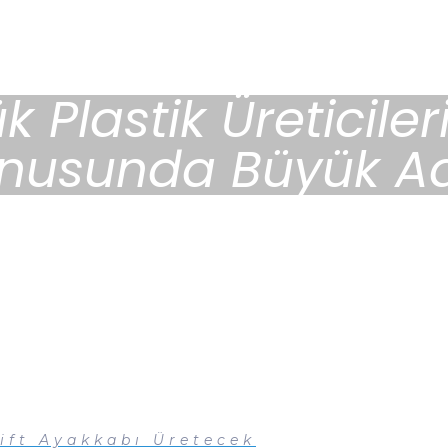
 Plastik Üreticile
nusunda Büyük A
Çift Ayakkabı Üretecek