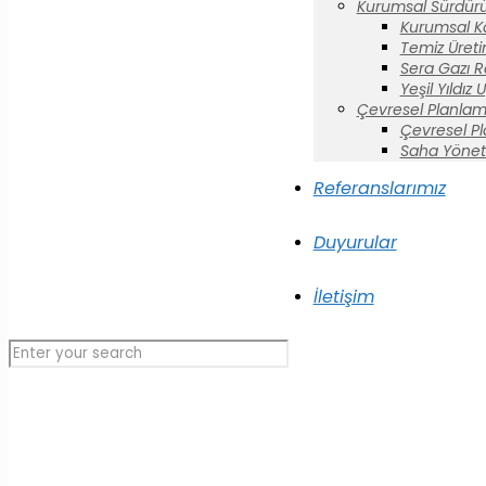
Kurumsal Sürdürül
Kurumsal K
Temiz Üreti
Sera Gazı R
Yeşil Yıldız
Çevresel Planlam
Çevresel P
Saha Yönet
Referanslarımız
Duyurular
İletişim