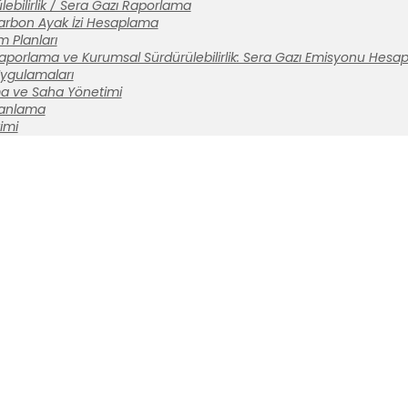
ebilirlik / Sera Gazı Raporlama
arbon Ayak İzi Hesaplama
m Planları
aporlama ve Kurumsal Sürdürülebilirlik: Sera Gazı Emisyonu Hesa
 Uygulamaları
a ve Saha Yönetimi
lanlama
imi