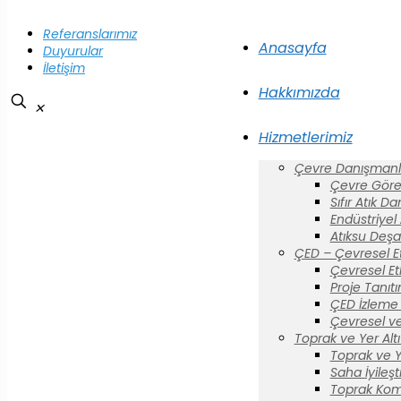
Referanslarımız
Anasayfa
Duyurular
İletişim
Hakkımızda
✕
Hizmetlerimiz
Çevre Danışmanlı
Çevre Görev
Sıfır Atık D
Endüstriyel
Atıksu Deşa
ÇED – Çevresel E
Çevresel Et
Proje Tanıt
ÇED İzleme 
Çevresel ve
Toprak ve Yer Altı 
Toprak ve Yer
Saha İyileş
Toprak Komi