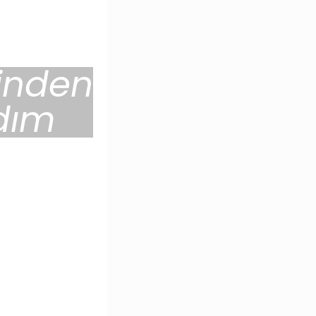
rinden
dım