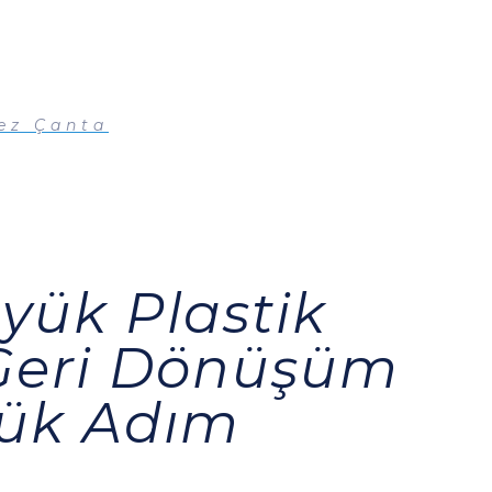
ez Çanta
yük Plastik
 Geri Dönüşüm
ük Adım