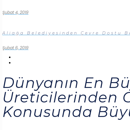
Şubat 4, 2019
Aliağa Belediyesinden Çevre Dostu B
Şubat 6, 2019
Dünyanın En Bü
Üreticilerinden
Konusunda Büy