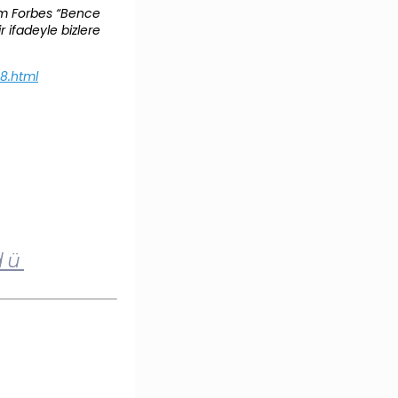
ham Forbes “Bence
r ifadeyle bizlere
8.html
dü