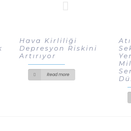
Hava Kirliliği
At
k
Depresyon Riskini
Se
Artırıyor
Ye
Mi
Se
Read more
Dü