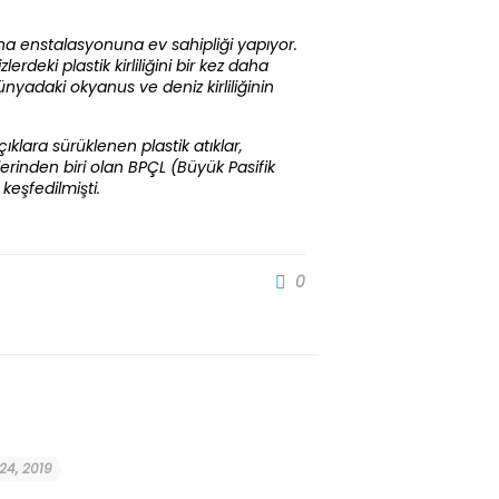
ina enstalasyonuna ev sahipliği yapıyor.
deki plastik kirliliğini bir kez daha
ünyadaki okyanus ve deniz kirliliğinin
ıklara sürüklenen plastik atıklar,
erinden biri olan BPÇL (Büyük Pasifik
keşfedilmişti.
0
 24, 2019