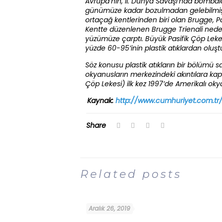
Avrupa’nın, II. Dünya Savaşı’nda bombal
günümüze kadar bozulmadan gelebilmi
ortaçağ kentlerinden biri olan Brugge, P
Kentte düzenlenen Brugge Trienali nedeniyl
yüzümüze çarptı. Büyük Pasifik Çöp Lekesi
yüzde 60-95’inin plastik atıklardan oluşt
Söz konusu plastik atıkların bir bölümü sa
okyanusların merkezindeki akıntılara kap
Çöp Lekesi) ilk kez 1997’de Amerikalı oky
Kaynak:
http://www.cumhuriyet.com.tr/
Share
Related posts
Aralık 26, 2019