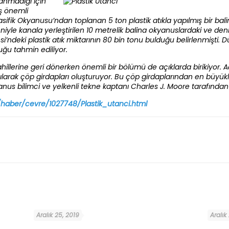
anmadığı için
ş önemli
asifik Okyanusu’ndan toplanan 5 ton plastik atıkla yapılmış bir bal
e kanala yerleştirilen 10 metrelik balina okyanuslardaki ve denizler
’ndeki plastik atık miktarının 80 bin tonu bulduğu belirlenmişti. D
uğu tahmin ediliyor.
hillerine geri dönerken önemli bir bölümü de açıklarda birikiyor. Aç
ılarak çöp girdapları oluşturuyor. Bu çöp girdaplarından en büyükl
anus bilimci ve yelkenli tekne kaptanı Charles J. Moore tarafından 
haber/cevre/1027748/Plastik_utanci.html
Aralık 25, 2019
Aralık