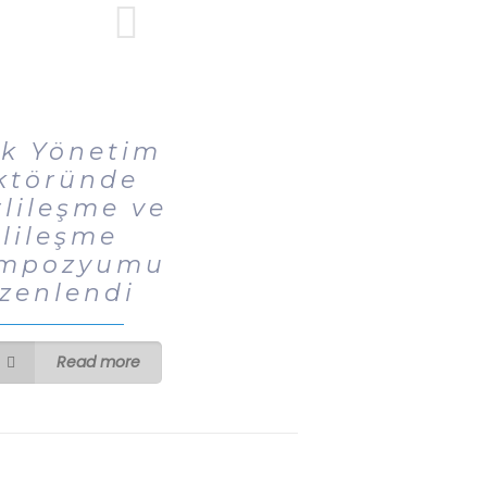
ık Yönetim
ktöründe
rlileşme ve
llileşme
mpozyumu
zenlendi
Read more