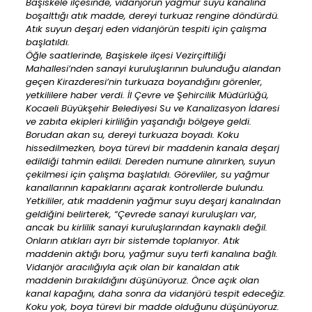
Başiskele ilçesinde, vidanjörün yağmur suyu kanalına
boşalttığı atık madde, dereyi turkuaz rengine döndürdü.
Atık suyun deşarj eden vidanjörün tespiti için çalışma
başlatıldı.
Öğle saatlerinde, Başiskele ilçesi Vezirçiftiliği
Mahallesi’nden sanayi kuruluşlarının bulunduğu alandan
geçen Kirazderesi’nin turkuaza boyandığını görenler,
yetkililere haber verdi. İl Çevre ve Şehircilik Müdürlüğü,
Kocaeli Büyükşehir Belediyesi Su ve Kanalizasyon İdaresi
ve zabıta ekipleri kirliliğin yaşandığı bölgeye geldi.
Borudan akan su, dereyi turkuaza boyadı. Koku
hissedilmezken, boya türevi bir maddenin kanala deşarj
edildiği tahmin edildi. Dereden numune alınırken, suyun
çekilmesi için çalışma başlatıldı. Görevliler, su yağmur
kanallarının kapaklarını açarak kontrollerde bulundu.
Yetkililer, atık maddenin yağmur suyu deşarj kanalından
geldiğini belirterek, “Çevrede sanayi kuruluşları var,
ancak bu kirlilik sanayi kuruluşlarından kaynaklı değil.
Onların atıkları ayrı bir sistemde toplanıyor. Atık
maddenin aktığı boru, yağmur suyu terfi kanalına bağlı.
Vidanjör aracılığıyla açık olan bir kanaldan atık
maddenin bırakıldığını düşünüyoruz. Önce açık olan
kanal kapağını, daha sonra da vidanjörü tespit edeceğiz.
Koku yok, boya türevi bir madde olduğunu düşünüyoruz.