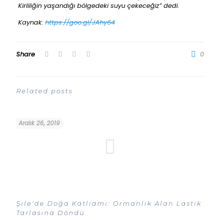
Kirliliğin yaşandığı bölgedeki suyu çekeceğiz” dedi.
Kaynak:
https://goo.gl/JAhy64
Share
0
Related posts
Aralık 26, 2019
Şile'de Doğa Katliamı: Ormanlık Alan Lastik
Tarlasına Döndü