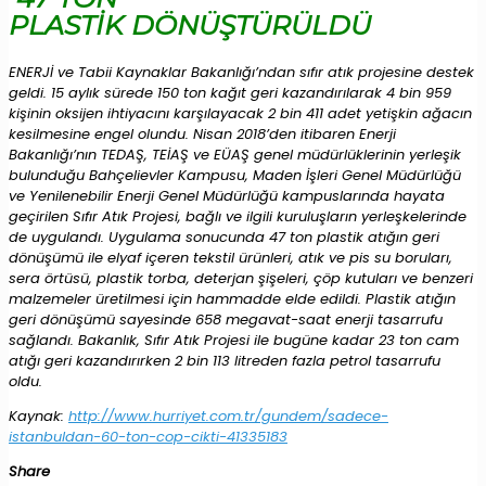
PLASTİK DÖNÜŞTÜRÜLDÜ
ENERJİ ve Tabii Kaynaklar Bakanlığı’ndan sıfır atık projesine destek
geldi. 15 aylık sürede 150 ton kağıt geri kazandırılarak 4 bin 959
kişinin oksijen ihtiyacını karşılayacak 2 bin 411 adet yetişkin ağacın
kesilmesine engel olundu. Nisan 2018’den itibaren Enerji
Bakanlığı’nın TEDAŞ, TEİAŞ ve EÜAŞ genel müdürlüklerinin yerleşik
bulunduğu Bahçelievler Kampusu, Maden İşleri Genel Müdürlüğü
ve Yenilenebilir Enerji Genel Müdürlüğü kampuslarında hayata
geçirilen Sıfır Atık Projesi, bağlı ve ilgili kuruluşların yerleşkelerinde
de uygulandı. Uygulama sonucunda 47 ton plastik atığın geri
dönüşümü ile elyaf içeren tekstil ürünleri, atık ve pis su boruları,
sera örtüsü, plastik torba, deterjan şişeleri, çöp kutuları ve benzeri
malzemeler üretilmesi için hammadde elde edildi. Plastik atığın
geri dönüşümü sayesinde 658 megavat-saat enerji tasarrufu
sağlandı. Bakanlık, Sıfır Atık Projesi ile bugüne kadar 23 ton cam
atığı geri kazandırırken 2 bin 113 litreden fazla petrol tasarrufu
oldu.
Kaynak:
http://www.hurriyet.com.tr/gundem/sadece-
istanbuldan-60-ton-cop-cikti-41335183
Share