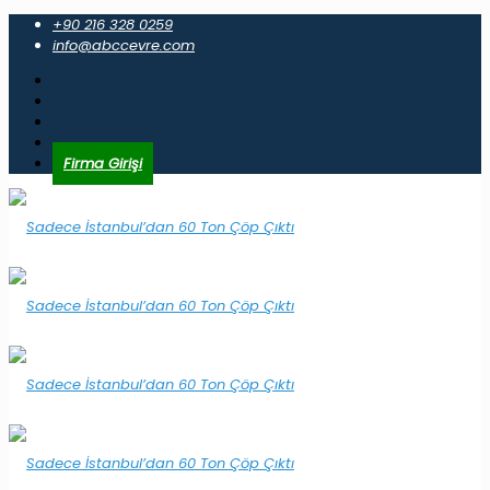
+90 216 328 0259
info@abccevre.com
Firma Girişi