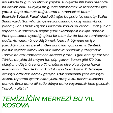
169 ülkede bugün bu etkinlik yapıldı. Türkiye’de 100 binin üzerinde
bir katılım oldu. Dünyayı bir günde temizlemek ve farkındalık için
yaptık. Çöpü atan biz değiliz ama bu memleket bizim.”
Bakırköy Botanik Parkı’ndaki etkinliğin başında ise sanatçı Zeliha
Sunal vardı. Son yıllarda çevre konusundaki çalışmalarıyla ön
plana çıkan Atıksız Yaşam Platformu kurucusu Zeliha Sunal şunları
söyledi: “Biz Bakırköy’ü seçtik çünkü kozmopolit bir ilçe. Botanik
Park çocukların oynadığı güzel bir alan. Biz de burayı temizleyelim
dedik. Atmadan önce düşünmek lazım. Attığımızın ne işe
yaradığını bilmek gerekir. Geri dönüşüm çok önemli. Sentetik
plastik elyaflar almak için atık almaya başladık yurtdışından.
Türkiye’de atık malzemelerin sadece yüzde 1’i geri dönüştürülüyor.
Türkiye’de yılda 35 milyon ton çöp çıkıyor. Bunun gibi 179 ülke
olduğunu düşünürseniz o 7’nci kıtanın niye oluştuğunu hayal
edebilirsiniz. Ben de bu farkındalık için buradayım. Kirletmeye,
atmaya artık dur demek geriyor. Artık çöplerinizi yere atmayın.
Atıkları toplama işlemi insan yükü, araç yükü, benzin kullanımı
demek. Biraz daha dikkatle dünya daha yaşanabilir hale gelebilir.
Yapalım gitsin.”
TEMİZLİĞİN MERKEZİ BU YIL
KOSOVA