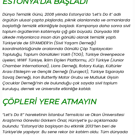
ESTONYA’DA BAŞLADI
Dünya Temizlik Günü, 2008 yılında Estonya’da ‘Let’s Do it’ adlı
örgütün ulusal çapta plajlarda, piknik alanlarında ve ormanlarda
başlattığı temizlik etkinliğiyle başladı. Kampanya daha sonra sivil
toplum örgütlerinin katılımıyla çığ gibi büyüdü. Dünyada 169
ülkede milyonlarca insan dün gönüllü olarak temizlik yaptı.
Türkiye’de de SİYAMDER’in (Sivil Yaşam Derneği)
koordinatörlüğünde aralarında Gönüllü Çöp Toplayıcıları
Topluluğu, Toplum Gönüllüleri Vakfı (TOG), Türkiye Greenpeace
üyeleri, WWF Türkiye, İklim Elçileri Platformu, JCI Türkiye (Junior
Chamber International), Lions Derneği, Rotary Kulüp, Kültürler
Arası Etkileşim ve Gençlik Derneği (Euroject), Türkiye Sigarayla
Savaş Derneği, Iron Butterfly Motor Grubu ve Mutluluk Giysin
Çocuklar Derneği’nin de bulunduğu çok sayıda sivil toplum
kuruluşu, dernek ve üniversite etkinliğe katıldı.
ÇÖPLERİ YERE ATMAYIN
“Let’s Do It” hareketinin İstanbul Temsilcisi ve Okan Üniversitesi
Araştırma Görevlisi Görkem Önal, Hürriyet’e şu açıklamada
bulundu: “Estonya’da başlayan bu etkinlik 2013’ten beri de
Türkiye’de yapılıyor. Bu sene rekor bir katılım oldu. Tüm dünyada