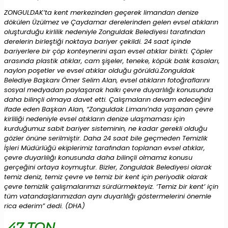
ZONGULDAK’ta kent merkezinden geçerek limandan denize
dökülen Üzülmez ve Çaydamar derelerinden gelen evsel atıkların
oluşturduğu kirlilik nedeniyle Zonguldak Belediyesi tarafından
derelerin birleştiği noktaya bariyer çekildi. 24 saat içinde
bariyerlere bir çöp konteynerini aşan evsel atıklar birikti. Çöpler
arasında plastik atıklar, cam şişeler, teneke, köpük balık kasaları,
naylon poşetler ve evsel atıklar olduğu görüldü.Zonguldak
Belediye Başkanı Ömer Selim Alan, evsel atıkların fotoğraflarını
sosyal medyadan paylaşarak halkı çevre duyarlılığı konusunda
daha bilinçli olmaya davet etti. Çalışmaların devam edeceğini
ifade eden Başkan Alan, “Zonguldak Limanı’nda yaşanan çevre
kirliliği nedeniyle evsel atıkların denize ulaşmaması için
kurduğumuz sabit bariyer sisteminin, ne kadar gerekli olduğu
gözler önüne serilmiştir. Daha 24 saat bile geçmeden Temizlik
İşleri Müdürlüğü ekiplerimiz tarafından toplanan evsel atıklar,
çevre duyarlılığı konusunda daha bilinçli olmamız konusu
gerçeğini ortaya koymuştur. Bizler, Zonguldak Belediyesi olarak
temiz deniz, temiz çevre ve temiz bir kent için periyodik olarak
çevre temizlik çalışmalarımızı sürdürmekteyiz. ‘Temiz bir kent’ için
tüm vatandaşlarımızdan aynı duyarlılığı göstermelerini önemle
rica ederim” dedi. (DHA)
47 TON