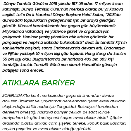
Dünya Temizlik Günü’ne 2018 yılında 157 ülkeden 17 milyon insan
katılmıştı. Dünya Temizlik Günü’nün merkezi olarak bu yıl Kosova
seçildi. Let’s Do It Hareketi Dünya Başkanı Heidi Solba, “2018’de
dünyadaki toplulukların gezegenimiz için bir araya geldiğini
gördük. Küresel hareketlerimiz her geçen gün büyümektedir.
Milyonlarca vatandaş ve yüzlerce şirket ve organizasyon
çalışacak. Hepimiz yanlış yönetilen atık krizine çözümün bir
parçasıyız ve hepimiz katkıda bulunabiliriz” dedi. İlk temizlik Fiji’nin
sahillerinde başladı, sonra Endonezya’da devam etti. Endonezya
ve Fiji’de yaklaşık 10 milyon kişi çöp topladı. Hong Kong da katılım
55 bin kişi oldu. Bulgaristan’da bir haftada 433 bin 683 kişi
temizliğe katıldı. Temizlik Günü son olarak Hawaii’de güneşin
batışıyla sona erecek.
ATIKLARA BARİYER
ZONGULDAK’ta kent merkezinden geçerek limandan denize
dökülen Üzülmez ve Çaydamar derelerinden gelen evsel atıkların
oluşturduğu kirlilik nedeniyle Zonguldak Belediyesi tarafından
derelerin birleştiği noktaya bariyer çekildi. 24 saat içinde
bariyerlere bir çöp konteynerini aşan evsel atıklar birikti. Çöpler
arasında plastik atıklar, cam şişeler, teneke, köpük balık kasaları,
naylon poşetler ve evsel atıklar olduğu görüldü.