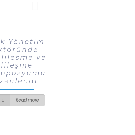
ık Yönetim
ktöründe
rlileşme ve
llileşme
mpozyumu
zenlendi
Read more