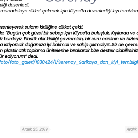
liği düzenledi.
ile mücadeleye dikkat çekmek için Kilyos’ta düzenlediği kıyı temiz
zenleyerek suların kirliliğine dikkat çekti.
da: ”Bugün çok güzel bir sebep için Kilyos’ta buluştuk. Kıyılarda 
urdayız. Plastik atık kirliliği çevremizin, bir sürü canlının ve bizle
ya istiyorsak doğamıza iyi bakmalı ve sahip çıkmalıyız…Siz de çev
ın plastik atık toplama ünitelerine bırakarak bize destek olabilirsi
ür ediyorum” dedi.
oto/foto_galeri/1030424/1/Serenay_Sarikaya_dan_kiyi_temizligi
Aralık 25, 2019
Aralık