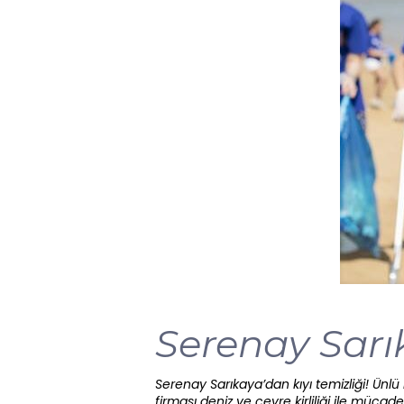
Serenay Sarık
Serenay Sarıkaya’dan kıyı temizliği! Ünl
firması deniz ve çevre kirliliği ile mücad