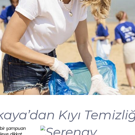
aya’dan Kıyı Temizliğ
ü bir şampuan
eleye dikkat