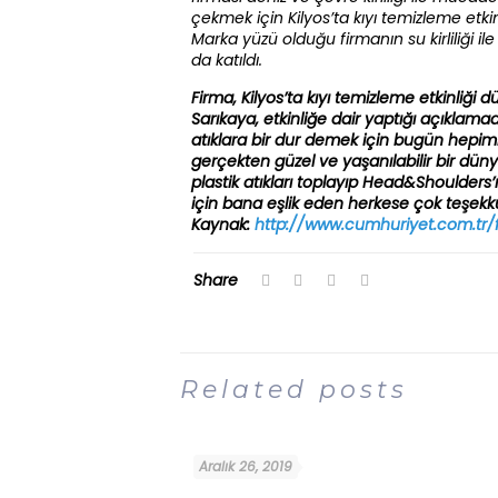
çekmek için Kilyos’ta kıyı temizleme etkin
Marka yüzü olduğu firmanın su kirliliği 
da katıldı.
Firma, Kilyos’ta kıyı temizleme etkinliği dü
Sarıkaya, etkinliğe dair yaptığı açıklama
atıklara bir dur demek için bugün hepimiz b
gerçekten güzel ve yaşanılabilir bir dün
plastik atıkları toplayıp Head&Shoulders’
için bana eşlik eden herkese çok teşekk
Kaynak:
http://www.cumhuriyet.com.tr/f
Share
Related posts
Aralık 26, 2019