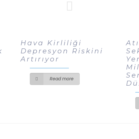
Hava Kirliliği
At
k
Depresyon Riskini
Se
Artırıyor
Ye
Mi
Se
Read more
Dü