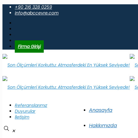
+90 216 328 0259
info@abccevre.com
Firma Girişi
Referanslarımız
Anasayfa
Duyurular
İletişim
Hakkımızda
✕