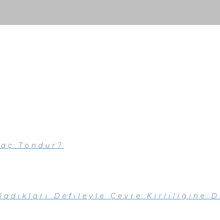
Kaç Tondur?
adıkları Defileyle Çevre Kirliliğine D