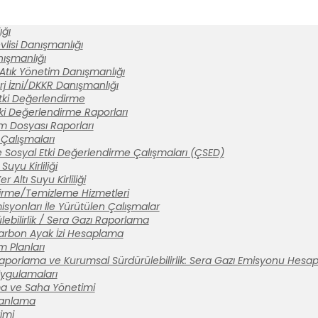
ğı
lisi Danışmanlığı
anışmanlığı
 Atık Yönetim Danışmanlığı
rj İzni/DKKR Danışmanlığı
tki Değerlendirme
ki Değerlendirme Raporları
ım Dosyası Raporları
Çalışmaları
 Sosyal Etki Değerlendirme Çalışmaları (ÇSED)
Suyu Kirliliği
 Altı Suyu Kirliliği
tirme/Temizleme Hizmetleri
syonları İle Yürütülen Çalışmalar
ebilirlik / Sera Gazı Raporlama
arbon Ayak İzi Hesaplama
m Planları
aporlama ve Kurumsal Sürdürülebilirlik: Sera Gazı Emisyonu Hesa
 Uygulamaları
a ve Saha Yönetimi
lanlama
imi