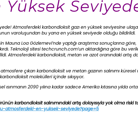
 Yüksek Seviyed
ede! Atmosferdeki karbondioksit gazı en yüksek seviyesine ulaşara
unun varoluşundan bu yana en yüksek seviyede olduğu bildirildi.
’nin Mauna Loa Gözlemevi’nde yaptığı araştırma sonuçlarına göre,
kırdı. Teknoloji sitesi techcrunch.com’un aktardığına göre bu verile
dildi. Atmosferdeki karbondioksit, metan ve azot oranındaki artış 
ı atmosfere çıkan karbondioksit ve metan gazının salınımı kürese
karbondioksit molekülleri içinde sıkışıyor.
üresel ısınmanın 2090 yılına kadar sadece Amerika kıtasına yılda or
nün karbondioksit salınımındaki artış dolayısıyla yok olma riski ta
ttu-atmosferdeki-en-yuksek-seviyede?page=5