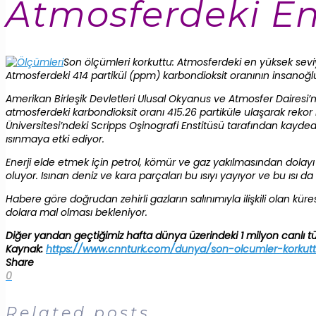
Atmosferdeki En
Son ölçümleri korkuttu: Atmosferdeki en yüksek seviy
Atmosferdeki 414 partikül (ppm) karbondioksit oranının insanoğl
Amerikan Birleşik Devletleri Ulusal Okyanus ve Atmosfer Dairesi
atmosferdeki karbondioksit oranı 415.26 partiküle ulaşarak rekor 
Üniversitesi’ndeki Scripps Oşinografi Enstitüsü tarafından kayde
ısınmaya etki ediyor.
Enerji elde etmek için petrol, kömür ve gaz yakılmasından dolay
oluyor. Isınan deniz ve kara parçaları bu ısıyı yayıyor ve bu ısı da 
Habere göre doğrudan zehirli gazların salınımıyla ilişkili olan k
dolara mal olması bekleniyor.
Diğer yandan geçtiğimiz hafta dünya üzerindeki 1 milyon canlı türü
Kaynak:
https://www.cnnturk.com/dunya/son-olcumler-korku
Share
0
Related posts