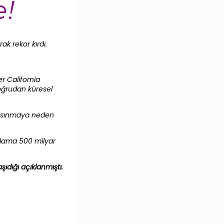
e!
k rekor kırdı.
r California
doğrudan küresel
l ısınmaya neden
talama 500 milyar
şıdığı açıklanmıştı.