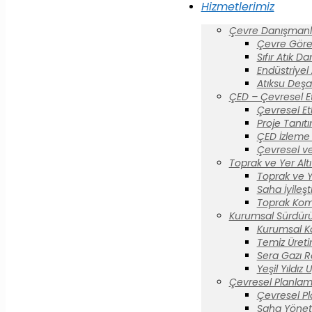
Hizmetlerimiz
Çevre Danışmanlı
Çevre Görev
Sıfır Atık D
Endüstriyel
Atıksu Deşa
ÇED – Çevresel E
Çevresel Et
Proje Tanıt
ÇED İzleme 
Çevresel ve
Toprak ve Yer Altı 
Toprak ve Yer
Saha İyileş
Toprak Komi
Kurumsal Sürdürül
Kurumsal K
Temiz Üreti
Sera Gazı R
Yeşil Yıldız
Çevresel Planlam
Çevresel P
Saha Yönet