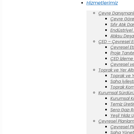
Hizmetlerimiz
Çevre Danışmanlı
Çevre Görev
Sıfır Atık D
Endüstriyel
Atıksu Deşa
ÇED – Çevresel E
Çevresel Et
Proje Tanıt
ÇED İzleme 
Çevresel ve
Toprak ve Yer Altı 
Toprak ve Yer
Saha İyileş
Toprak Komi
Kurumsal Sürdürül
Kurumsal K
Temiz Üreti
Sera Gazı R
Yeşil Yıldız
Çevresel Planlam
Çevresel P
Saha Yönet