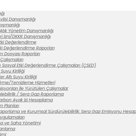
ğı
lisi Danışmanlığı
anışmanlığı
 Atık Yönetim Danışmanlığı
rj İzni/DKKR Danışmanlığı
tki Değerlendirme
ki Değerlendirme Raporları
ım Dosyası Raporları
Çalışmaları
 Sosyal Etki Değerlendirme Çalışmaları (ÇSED)
Suyu Kirliliği
 Altı Suyu Kirliliği
tirme/Temizleme Hizmetleri
syonları İle Yürütülen Çalışmalar
ebilirlik / Sera Gazı Raporlama
arbon Ayak İzi Hesaplama
m Planları
aporlama ve Kurumsal Sürdürülebilirlik: Sera Gazı Emisyonu Hesa
 Uygulamaları
a ve Saha Yönetimi
lanlama
imi