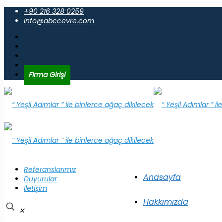
+90 216 328 0259
info@abccevre.com
Firma Girişi
Referanslarımız
Anasayfa
Duyurular
İletişim
Hakkımızda
✕