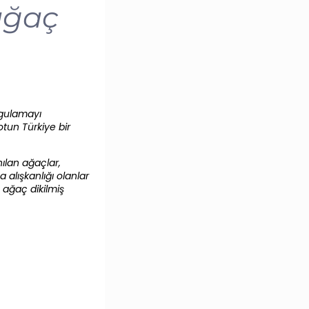
 ağaç
ygulamayı
otun Türkiye bir
ılan ağaçlar,
alışkanlığı olanlar
 ağaç dikilmiş