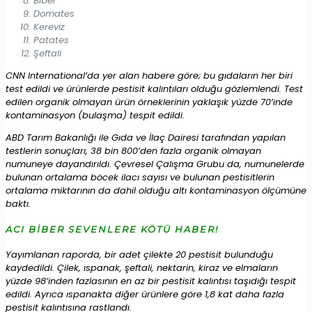
Biber
Domates
Kereviz
Patates
Şeftali
CNN International’da yer alan habere göre; bu gıdaların her biri
test edildi ve ürünlerde pestisit kalıntıları olduğu gözlemlendi. Test
edilen organik olmayan ürün örneklerinin yaklaşık yüzde 70’inde
kontaminasyon (bulaşma) tespit edildi.
ABD Tarım Bakanlığı ile Gıda ve İlaç Dairesi tarafından yapılan
testlerin sonuçları, 38 bin 800’den fazla organik olmayan
numuneye dayandırıldı. Çevresel Çalışma Grubu da, numunelerde
bulunan ortalama böcek ilacı sayısı ve bulunan pestisitlerin
ortalama miktarının da dahil olduğu altı kontaminasyon ölçümüne
baktı.
ACI BİBER SEVENLERE KÖTÜ HABER!
Yayımlanan raporda, bir adet çilekte 20 pestisit bulunduğu
kaydedildi. Çilek, ıspanak, şeftali, nektarin, kiraz ve elmaların
yüzde 98’inden fazlasının en az bir pestisit kalıntısı taşıdığı tespit
edildi. Ayrıca ıspanakta diğer ürünlere göre 1,8 kat daha fazla
pestisit kalıntısına rastlandı.