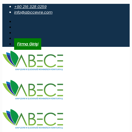
+90 216 328 0259
info@abccevre.com
Firma Girişi