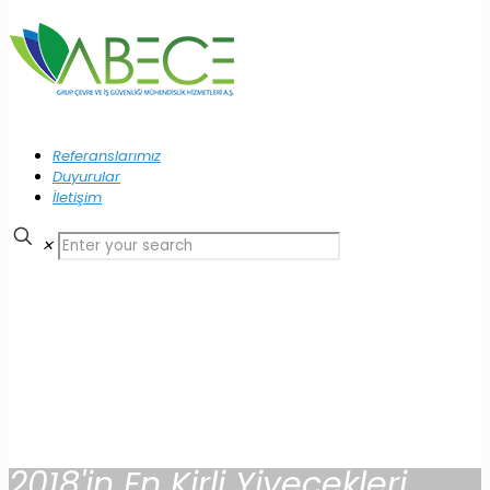
Referanslarımız
Duyurular
İletişim
✕
2018'in En Kirli Yiyecekleri