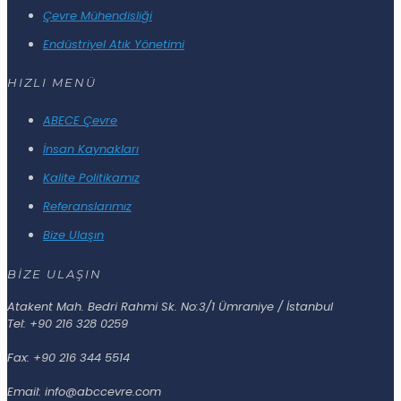
Çevre Mühendisliği
Endüstriyel Atık Yönetimi
HIZLI MENÜ
ABECE Çevre
İnsan Kaynakları
Kalite Politikamız
Referanslarımız
Bize Ulaşın
BİZE ULAŞIN
Atakent Mah. Bedri Rahmi Sk. No:3/1 Ümraniye / İstanbul
Tel: +90 216 328 0259
Fax: +90 216 344 5514
Email: info@abccevre.com