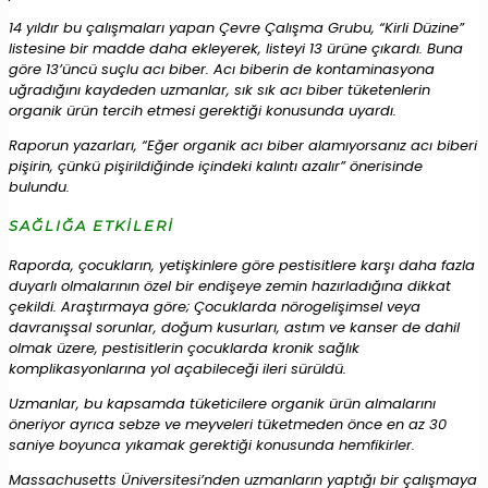
14 yıldır bu çalışmaları yapan Çevre Çalışma Grubu, “Kirli Düzine”
listesine bir madde daha ekleyerek, listeyi 13 ürüne çıkardı. Buna
göre 13’üncü suçlu acı biber. Acı biberin de kontaminasyona
uğradığını kaydeden uzmanlar, sık sık acı biber tüketenlerin
organik ürün tercih etmesi gerektiği konusunda uyardı.
Raporun yazarları, “Eğer organik acı biber alamıyorsanız acı biberi
pişirin, çünkü pişirildiğinde içindeki kalıntı azalır” önerisinde
bulundu.
SAĞLIĞA ETKİLERİ
Raporda, çocukların, yetişkinlere göre pestisitlere karşı daha fazla
duyarlı olmalarının özel bir endişeye zemin hazırladığına dikkat
çekildi. Araştırmaya göre; Çocuklarda nörogelişimsel veya
davranışsal sorunlar, doğum kusurları, astım ve kanser de dahil
olmak üzere, pestisitlerin çocuklarda kronik sağlık
komplikasyonlarına yol açabileceği ileri sürüldü.
Uzmanlar, bu kapsamda tüketicilere organik ürün almalarını
öneriyor ayrıca sebze ve meyveleri tüketmeden önce en az 30
saniye boyunca yıkamak gerektiği konusunda hemfikirler.
Massachusetts Üniversitesi’nden uzmanların yaptığı bir çalışmaya