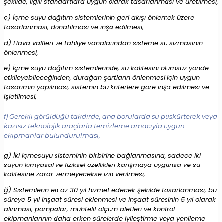
şekilde, ilgili standartlara uygun olarak tasarlanması ve üretilmesi,
ç) İçme suyu dağıtım sistemlerinin geri akışı önlemek üzere
tasarlanması, donatılması ve inşa edilmesi,
d) Hava valfleri ve tahliye vanalarından sisteme su sızmasının
önlenmesi,
e) İçme suyu dağıtım sistemlerinde, su kalitesini olumsuz yönde
etkileyebileceğinden, durağan şartların önlenmesi için uygun
tasarımın yapılması, sistemin bu kriterlere göre inşa edilmesi ve
işletilmesi,
f) Gerekli görüldüğü takdirde, ana borularda su püskürterek veya
kazısız teknolojik araçlarla temizleme amacıyla uygun
ekipmanlar bulundurulması,
g) İki içmesuyu sisteminin birbirine bağlanmasına, sadece iki
suyun kimyasal ve fiziksel özellikleri karışmaya uygunsa ve su
kalitesine zarar vermeyecekse izin verilmesi,
ğ) Sistemlerin en az 30 yıl hizmet edecek şekilde tasarlanması, bu
süreye 5 yıl inşaat süresi eklenmesi ve inşaat süresinin 5 yıl olarak
alınması, pompalar, muhtelif ölçüm aletleri ve kontrol
ekipmanlarının daha erken sürelerde iyileştirme veya yenileme