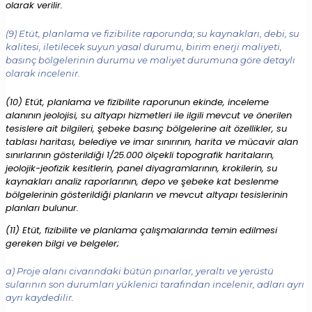
olarak verilir.
(9) Etüt, planlama ve fizibilite raporunda; su kaynakları, debi, su
kalitesi, iletilecek suyun yasal durumu, birim enerji maliyeti,
basınç bölgelerinin durumu ve maliyet durumuna göre detaylı
olarak incelenir.
(10) Etüt, planlama ve fizibilite raporunun ekinde, inceleme
alanının jeolojisi, su altyapı hizmetleri ile ilgili mevcut ve önerilen
tesislere ait bilgileri, şebeke basınç bölgelerine ait özellikler, su
tablası haritası, belediye ve imar sınırının, harita ve mücavir alan
sınırlarının gösterildiği 1/25.000 ölçekli topografik haritaların,
jeolojik-jeofizik kesitlerin, panel diyagramlarının, krokilerin, su
kaynakları analiz raporlarının, depo ve şebeke kat beslenme
bölgelerinin gösterildiği planların ve mevcut altyapı tesislerinin
planları bulunur.
(11) Etüt, fizibilite ve planlama çalışmalarında temin edilmesi
gereken bilgi ve belgeler;
a) Proje alanı civarındaki bütün pınarlar, yeraltı ve yerüstü
sularının son durumları yüklenici tarafından incelenir, adları ayrı
ayrı kaydedilir.