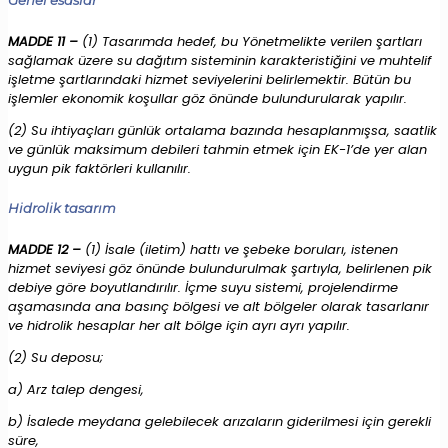
MADDE 11 –
(1) Tasarımda hedef, bu Yönetmelikte verilen şartları
sağlamak üzere su dağıtım sisteminin karakteristiğini ve muhtelif
işletme şartlarındaki hizmet seviyelerini belirlemektir. Bütün bu
işlemler ekonomik koşullar göz önünde bulundurularak yapılır.
(2) Su ihtiyaçları günlük ortalama bazında hesaplanmışsa, saatlik
ve günlük maksimum debileri tahmin etmek için EK-1’de yer alan
uygun pik faktörleri kullanılır.
Hidrolik tasarım
MADDE 12 –
(1) İsale (iletim) hattı ve şebeke boruları, istenen
hizmet seviyesi göz önünde bulundurulmak şartıyla, belirlenen pik
debiye göre boyutlandırılır. İçme suyu sistemi, projelendirme
aşamasında ana basınç bölgesi ve alt bölgeler olarak tasarlanır
ve hidrolik hesaplar her alt bölge için ayrı ayrı yapılır.
(2) Su deposu;
a) Arz talep dengesi,
b) İsalede meydana gelebilecek arızaların giderilmesi için gerekli
süre,