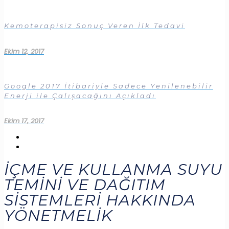
Kemoterapisiz Sonuç Veren İlk Tedavi
Ekim 12, 2017
Google 2017 İtibariyle Sadece Yenilenebilir
Enerji ile Çalışacağını Açıkladı
Ekim 17, 2017
İÇME VE KULLANMA SUYU
TEMİNİ VE DAĞITIM
SİSTEMLERİ HAKKINDA
YÖNETMELİK