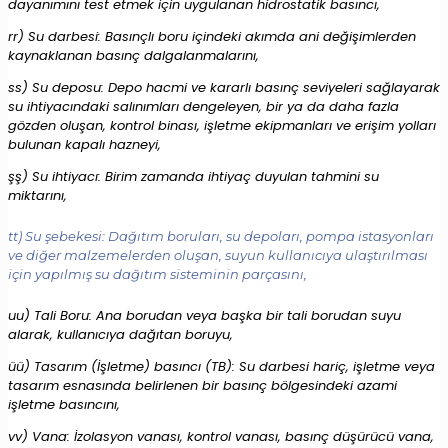
dayanımını test etmek için uygulanan hidrostatik basıncı,
rr) Su darbesi: Basınçlı boru içindeki akımda ani değişimlerden
kaynaklanan basınç dalgalanmalarını,
ss) Su deposu: Depo hacmi ve kararlı basınç seviyeleri sağlayarak
su ihtiyacındaki salınımları dengeleyen, bir ya da daha fazla
gözden oluşan, kontrol binası, işletme ekipmanları ve erişim yolları
bulunan kapalı hazneyi,
şş) Su ihtiyacı: Birim zamanda ihtiyaç duyulan tahmini su
miktarını,
tt) Su şebekesi: Dağıtım boruları, su depoları, pompa istasyonları
ve diğer malzemelerden oluşan, suyun kullanıcıya ulaştırılması
için yapılmış su dağıtım sisteminin parçasını,
uu) Tali Boru: Ana borudan veya başka bir tali borudan suyu
alarak, kullanıcıya dağıtan boruyu,
üü) Tasarım (İşletme) basıncı (TB): Su darbesi hariç, işletme veya
tasarım esnasında belirlenen bir basınç bölgesindeki azami
işletme basıncını,
vv) Vana: İzolasyon vanası, kontrol vanası, basınç düşürücü vana,