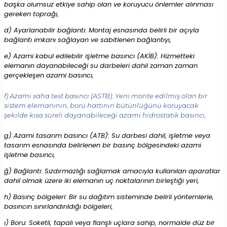
başka olumsuz etkiye sahip olan ve koruyucu önlemler alınması
gereken toprağı,
d) Ayarlanabilir bağlantı: Montaj esnasında belirli bir açıyla
bağlantı imkanı sağlayan ve sabitlenen bağlantıyı,
e) Azami kabul edilebilir işletme basıncı (AKİB): Hizmetteki
elemanın dayanabileceği su darbeleri dahil zaman zaman
gerçekleşen azami basıncı,
f) Azami saha test basıncı (ASTB): Yeni monte edilmiş olan bir
sistem elemanının, boru hattının bütünlüğünü koruyacak
şekilde kısa süreli dayanabileceği azami hidrostatik basıncı,
g) Azami tasarım basıncı (ATB): Su darbesi dahil, işletme veya
tasarım esnasında belirlenen bir basınç bölgesindeki azami
işletme basıncı,
ğ) Bağlantı: Sızdırmazlığı sağlamak amacıyla kullanılan aparatlar
dahil olmak üzere iki elemanın uç noktalarının birleştiği yeri,
h) Basınç bölgeleri: Bir su dağıtım sisteminde belirli yöntemlerle,
basıncın sınırlandırıldığı bölgeleri,
ı) Boru: Soketli, tapalı veya flanşlı uçlara sahip, normalde düz bir