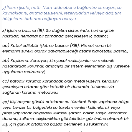
y) İletim (isale) hattı: Normalde abone bağlantısı olmayan, su
kaynaklarını, arıtma tesislerini, rezervuarları ve/veya dağıtım
bölgelerini birbirine bağlayan boruyu,
z) İşletme basıncı (İB): Su dağıtım sisteminde, herhangi bir
noktada, herhangi bir zamanda gerçekleşen iç basıncı,
aa) Kabul edilebilir işletme basıncı (KİB): Hizmet veren bir
elemanın sürekli olarak dayanabileceği azami hidrostatik basıncı,
bb) Kaplama: Korozyon, kimyasal reaksiyonlar ve mekanik
hasarlardan korumak amacıyla bir sistem elemanının dış yüzeyine
uygulanan malzemeyi,
cc) Katodik koruma: Korunacak olan metal yüzeyin, kendisini
çevreleyen ortama göre katodik bir durumda tutulmasıyla
sağlanan koruma metodunu,
çç) Kişi başına günlük ortalama su tüketimi: Proje yapılacak bölge
veya benzer bir bölgedeki su tüketim verileri kullanılarak veya
proje yapılacak bölgedeki iklimsel şartlar, halkın sosyo-ekonomik
durumu, kullanım alışkanlıkları gibi faktörler göz önüne alınarak bir
kişi için günlük ortalama bazda belirlenen su tüketimini,