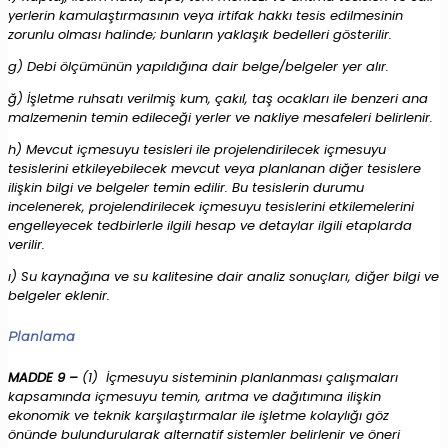
yerlerin kamulaştırmasının veya irtifak hakkı tesis edilmesinin
zorunlu olması halinde; bunların yaklaşık bedelleri gösterilir.
g) Debi ölçümünün yapıldığına dair belge/belgeler yer alır.
ğ) İşletme ruhsatı verilmiş kum, çakıl, taş ocakları ile benzeri ana
malzemenin temin edileceği yerler ve nakliye mesafeleri belirlenir.
h) Mevcut içmesuyu tesisleri ile projelendirilecek içmesuyu
tesislerini etkileyebilecek mevcut veya planlanan diğer tesislere
ilişkin bilgi ve belgeler temin edilir. Bu tesislerin durumu
incelenerek, projelendirilecek içmesuyu tesislerini etkilemelerini
engelleyecek tedbirlerle ilgili hesap ve detaylar ilgili etaplarda
verilir.
ı) Su kaynağına ve su kalitesine dair analiz sonuçları, diğer bilgi ve
belgeler eklenir.
Planlama
MADDE 9 –
(1) İçmesuyu sisteminin planlanması çalışmaları
kapsamında içmesuyu temin, arıtma ve dağıtımına ilişkin
ekonomik ve teknik karşılaştırmalar ile işletme kolaylığı göz
önünde bulundurularak alternatif sistemler belirlenir ve öneri