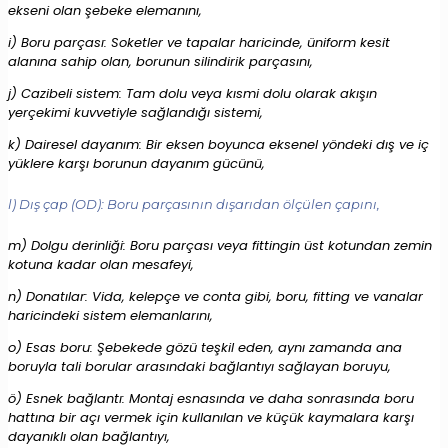
ekseni olan şebeke elemanını,
i) Boru parçası: Soketler ve tapalar haricinde, üniform kesit
alanına sahip olan, borunun silindirik parçasını,
j) Cazibeli sistem: Tam dolu veya kısmi dolu olarak akışın
yerçekimi kuvvetiyle sağlandığı sistemi,
k) Dairesel dayanım: Bir eksen boyunca eksenel yöndeki dış ve iç
yüklere karşı borunun dayanım gücünü,
l) Dış çap (OD): Boru parçasının dışarıdan ölçülen çapını,
m) Dolgu derinliği: Boru parçası veya fittingin üst kotundan zemin
kotuna kadar olan mesafeyi,
n) Donatılar: Vida, kelepçe ve conta gibi, boru, fitting ve vanalar
haricindeki sistem elemanlarını,
o) Esas boru: Şebekede gözü teşkil eden, aynı zamanda ana
boruyla tali borular arasındaki bağlantıyı sağlayan boruyu,
ö) Esnek bağlantı: Montaj esnasında ve daha sonrasında boru
hattına bir açı vermek için kullanılan ve küçük kaymalara karşı
dayanıklı olan bağlantıyı,