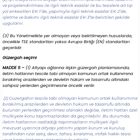
ve projelendirilmesi ile ilgili teknik esaslar ile bu tesislere ait tip
yol enkesitleri EK-1’de, yapımıyla ilgili teknik esaslar EK-2’de,
işletme ve bakımı ilgili teknik esaslar EK-3’te belirtilen şekilde
uygulanır.
(3) Bu Yönetmelikte yer almayan veya belirtilmeyen hususlarda,
öncelikle TSE standartları yoksa Avrupa Birliği (EN) standartları
geçerlidir.
Güzergah seçimi
MADDE 5 –
(1) Altyapı ağlarına ilişkin güzergah planlamasında,
iletim hatlarının tescile tabi olmayan kamunun ortak kullanımına
bırakılmış arazilerden ve devletin hüküm ve tasarrufu altındaki
sahipsiz yerlerden geçirilmesine öncelik verilir.
(2) Güzergahın tescile tabi olmayan kamunun ortak kullanımına
bırakılmış arazilerden ve devletin hüküm ve tasarrufu altında
bulunan yerlerden geçirilmesi olanaklı değilse, iletim hatları özel
mülkiyete konu taşınmazlardan da geçirilebilir. Bu durumda,
iletim hatlarının rastladığı taşınmazların mülkiyeti ilgili
mevzuat uyarınca altyapı yatırımı yapan kurum ve kuruluş
tarafından rızai satış, devir, tahsis, kiralama, irtifak hakkı tesisi
veya kamulaştırma yöntemleriyle edinilir.