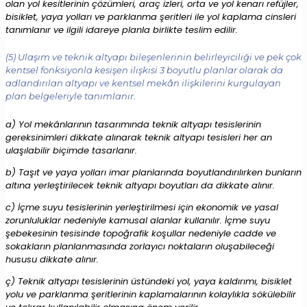
olan yol kesitlerinin çözümleri, araç izleri, orta ve yol kenarı refüjler,
bisiklet, yaya yolları ve parklanma şeritleri ile yol kaplama cinsleri
tanımlanır ve ilgili idareye planla birlikte teslim edilir.
(5) Ulaşım ve teknik altyapı bileşenlerinin belirleyiciliği ve pek çok
kentsel fonksiyonla kesişen ilişkisi 3 boyutlu planlar olarak da
adlandırılan altyapı ve kentsel mekân ilişkilerini kurgulayan
plan belgeleriyle tanımlanır.
a) Yol mekânlarının tasarımında teknik altyapı tesislerinin
gereksinimleri dikkate alınarak teknik altyapı tesisleri her an
ulaşılabilir biçimde tasarlanır.
b) Taşıt ve yaya yolları imar planlarında boyutlandırılırken bunların
altına yerleştirilecek teknik altyapı boyutları da dikkate alınır.
c) İçme suyu tesislerinin yerleştirilmesi için ekonomik ve yasal
zorunluluklar nedeniyle kamusal alanlar kullanılır. İçme suyu
şebekesinin tesisinde topoğrafik koşullar nedeniyle cadde ve
sokakların planlanmasında zorlayıcı noktaların oluşabileceği
hususu dikkate alınır.
ç) Teknik altyapı tesislerinin üstündeki yol, yaya kaldırımı, bisiklet
yolu ve parklanma şeritlerinin kaplamalarının kolaylıkla sökülebilir