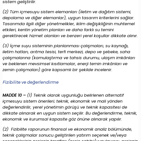
sistem geliştirilir.
(2) Tüm içmesuyu sistem elemanları (iletim ve dağıtım sistemi,
depolama ve diğer elemanlar), uygun tasarım kriterlerini sağlar.
Tasarımda ilgili diğer yönetmelikler, iklim değişikliğinin muhtemel
etkileri, kentin yönetim planları ve daha farklı su temini
gerektirecek hizmet alanları ve benzeri yerel koşullar dikkate alınır.
(3) İçme suyu sisteminin planlanması çalışmaları, su kaynağı,
iletim hatları, arıtma tesisi, terfi merkezi, depo ve şebeke, saha
çalışmalarına (kamulaştırma ve tahsis durumu, ulaşım imkânları
ve beklenen mevsimsel kısıtlamalar, enerji temin imkânları ve
zemin çalışmaları) göre kapsamlı bir şekilde incelenir.
Fizibilite ve değerlendirme
MADDE 10 –
(1) Teknik olarak uygunluğu belirlenen alternatif
içmesuyu sistem önerileri; teknik, ekonomik ve mali yönden
değerlendirilir, yerel yönetimin görüşü ve teknik kapasitesi de
dikkate alınarak en uygun sistem seçilir. Bu değerlendirme, teknik,
ekonomik ve kurumsal kapasite göz önüne alınarak yapılır.
(2) Fizibilite raporunun finansal ve ekonomik analiz bölümünde,
teknik çalışmalar sonucu geliştirilen yatırım seçenek ve/veya