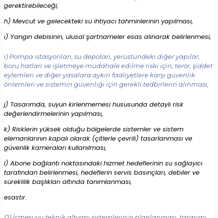
gerektirebileceği,
h) Mevcut ve gelecekteki su ihtiyacı tahminlerinin yapılması,
ı) Yangın debisinin, ulusal şartnameler esas alınarak belirlenmesi,
i) Pompa istasyonları, su depoları, yerüstündeki diğer yapılar,
boru hatları ve işletmeye müdahale edilme riski için; terör, şiddet
eylemleri ve diğer yasalara aykırı faaliyetlere karşı güvenlik
önlemleri ve sistemin güvenliği için gerekli tedbirlerin alınması,
j) Tasarımda, suyun kirlenmemesi hususunda detaylı risk
değerlendirmelerinin yapılması,
k) Risklerin yüksek olduğu bölgelerde sistemler ve sistem
elemanlarının kapalı olarak (çitlerle çevrili) tasarlanması ve
güvenlik kameraları kullanılması,
l) Abone bağlantı noktasındaki hizmet hedeflerinin su sağlayıcı
tarafından belirlenmesi, hedeflerin servis basınçları, debiler ve
süreklilik başlıkları altında tanımlanması,
esastır.
(2) İçmesuyu teknik altyapı sistemlerinin planlanması, tasarımı