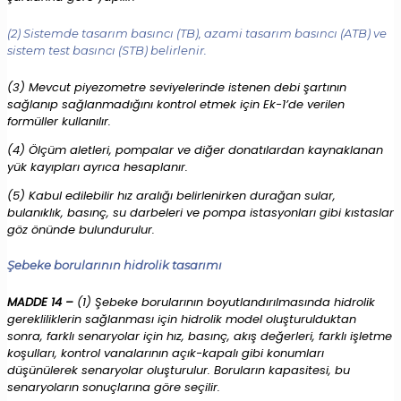
(2) Sistemde tasarım basıncı (TB), azami tasarım basıncı (ATB) ve
sistem test basıncı (STB) belirlenir.
(3) Mevcut piyezometre seviyelerinde istenen debi şartının
sağlanıp sağlanmadığını kontrol etmek için Ek-1’de verilen
formüller kullanılır.
(4) Ölçüm aletleri, pompalar ve diğer donatılardan kaynaklanan
yük kayıpları ayrıca hesaplanır.
(5) Kabul edilebilir hız aralığı belirlenirken durağan sular,
bulanıklık, basınç, su darbeleri ve pompa istasyonları gibi kıstaslar
göz önünde bulundurulur.
Şebeke borularının hidrolik tasarımı
MADDE 14 –
(1) Şebeke borularının boyutlandırılmasında hidrolik
gerekliliklerin sağlanması için hidrolik model oluşturulduktan
sonra, farklı senaryolar için hız, basınç, akış değerleri, farklı işletme
koşulları, kontrol vanalarının açık-kapalı gibi konumları
düşünülerek senaryolar oluşturulur. Boruların kapasitesi, bu
senaryoların sonuçlarına göre seçilir.