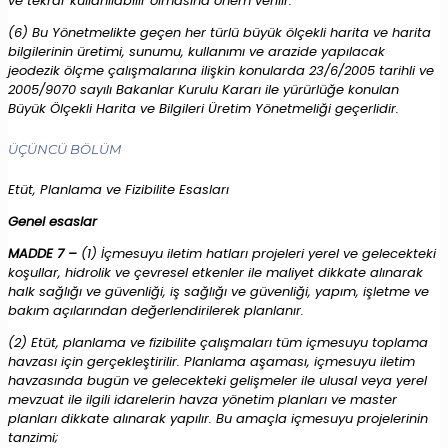
ve tekrar kullanılabilir olmasına önem verilir.
(6) Bu Yönetmelikte geçen her türlü büyük ölçekli harita ve harita
bilgilerinin üretimi, sunumu, kullanımı ve arazide yapılacak
jeodezik ölçme çalışmalarına ilişkin konularda 23/6/2005 tarihli ve
2005/9070 sayılı Bakanlar Kurulu Kararı ile yürürlüğe konulan
Büyük Ölçekli Harita ve Bilgileri Üretim Yönetmeliği geçerlidir.
ÜÇÜNCÜ BÖLÜM
Etüt, Planlama ve Fizibilite Esasları
Genel esaslar
MADDE 7 –
(1) İçmesuyu iletim hatları projeleri yerel ve gelecekteki
koşullar, hidrolik ve çevresel etkenler ile maliyet dikkate alınarak
halk sağlığı ve güvenliği, iş sağlığı ve güvenliği, yapım, işletme ve
bakım açılarından değerlendirilerek planlanır.
(2) Etüt, planlama ve fizibilite çalışmaları tüm içmesuyu toplama
havzası için gerçekleştirilir. Planlama aşaması, içmesuyu iletim
havzasında bugün ve gelecekteki gelişmeler ile ulusal veya yerel
mevzuat ile ilgili idarelerin havza yönetim planları ve master
planları dikkate alınarak yapılır. Bu amaçla içmesuyu projelerinin
tanzimi;