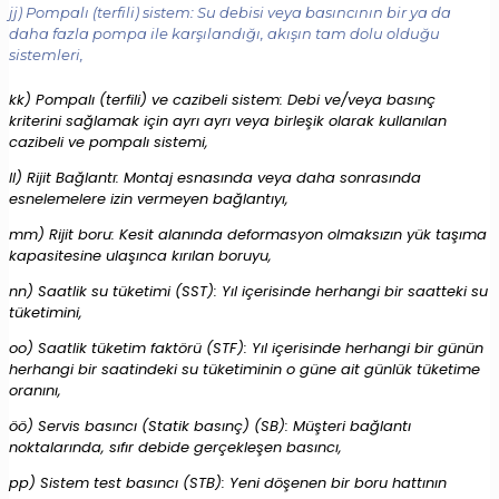
jj) Pompalı (terfili) sistem: Su debisi veya basıncının bir ya da
daha fazla pompa ile karşılandığı, akışın tam dolu olduğu
sistemleri,
kk) Pompalı (terfili) ve cazibeli sistem: Debi ve/veya basınç
kriterini sağlamak için ayrı ayrı veya birleşik olarak kullanılan
cazibeli ve pompalı sistemi,
ll) Rijit Bağlantı: Montaj esnasında veya daha sonrasında
esnelemelere izin vermeyen bağlantıyı,
mm) Rijit boru: Kesit alanında deformasyon olmaksızın yük taşıma
kapasitesine ulaşınca kırılan boruyu,
nn) Saatlik su tüketimi (SST): Yıl içerisinde herhangi bir saatteki su
tüketimini,
oo) Saatlik tüketim faktörü (STF): Yıl içerisinde herhangi bir günün
herhangi bir saatindeki su tüketiminin o güne ait günlük tüketime
oranını,
öö) Servis basıncı (Statik basınç) (SB): Müşteri bağlantı
noktalarında, sıfır debide gerçekleşen basıncı,
pp) Sistem test basıncı (STB): Yeni döşenen bir boru hattının