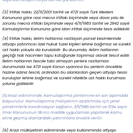
(3) İrtifak hakkı; 22/11/2001 tarihli ve 4721 sayılı Türk Medeni
Kanununa göre rızai mecra irtifakı biçiminde veya dava yolu ile
zorunlu mecra irtifakı biçiminde veya 4/11/1983 tarihli ve 2942 sayılı
Kamulaştırma Kanununa göre idari irtifak biçiminde tesis edilebilir.
(4) İrtifak hakkı, iletim hatlarına rastlayan parsel kesimlerinde
altyapı yatırımcısı özel hukuk tüzel kişileri lehine bağımsız ve sürekli
üst hakkı yoluyla da kurulabilir. Bu durumda, iletim hatlarının
geçtiği hak hacimleri tapu kütüğünde taşınmaz olarak tescil edilir.
İletim hatlarının tescile tabi olmayan yerlere rastlaması
durumunda ise 4721 sayılı Kanun uyarınca bu yerlerin öncelikle
hazine adına tescili, ardından bu alanlardan geçen altyapı tesisi
kuruluşlar lehine bağımsız ve sürekli nitelikte üst hakkı kurulması
yoluna gidilebilir.
(5) Arazi ediniminde, kamulaştırma yöntemine en son aşamada
başvurulur. Kamulaştırma maliyetinin azaltılması için yerel
yönetimlerle koordinasyon sağlanır, 3/5/1985 tarihli ve 3194 sayılı
İmar Kanununun 18 inci madde uygulaması yapılarak kamu
eline geçmiş alanlardaki yatırımlara öncelik verilir.
(6) Arazi mülkiyetinin ediniminde veya kullanımında altyapı