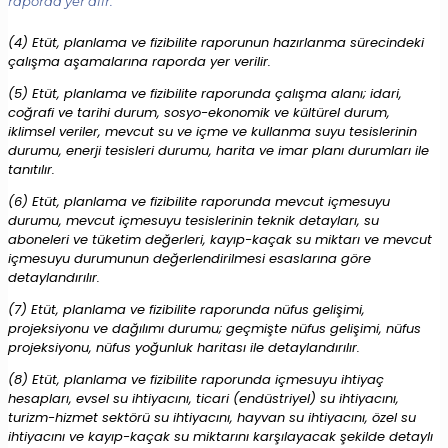
raporda yer alır.
(4) Etüt, planlama ve fizibilite raporunun hazırlanma sürecindeki
çalışma aşamalarına raporda yer verilir.
(5) Etüt, planlama ve fizibilite raporunda çalışma alanı; idari,
coğrafi ve tarihi durum, sosyo-ekonomik ve kültürel durum,
iklimsel veriler, mevcut su ve içme ve kullanma suyu tesislerinin
durumu, enerji tesisleri durumu, harita ve imar planı durumları ile
tanıtılır.
(6) Etüt, planlama ve fizibilite raporunda mevcut içmesuyu
durumu, mevcut içmesuyu tesislerinin teknik detayları, su
aboneleri ve tüketim değerleri, kayıp-kaçak su miktarı ve mevcut
içmesuyu durumunun değerlendirilmesi esaslarına göre
detaylandırılır.
(7) Etüt, planlama ve fizibilite raporunda nüfus gelişimi,
projeksiyonu ve dağılımı durumu; geçmişte nüfus gelişimi, nüfus
projeksiyonu, nüfus yoğunluk haritası ile detaylandırılır.
(8) Etüt, planlama ve fizibilite raporunda içmesuyu ihtiyaç
hesapları, evsel su ihtiyacını, ticari (endüstriyel) su ihtiyacını,
turizm-hizmet sektörü su ihtiyacını, hayvan su ihtiyacını, özel su
ihtiyacını ve kayıp-kaçak su miktarını karşılayacak şekilde detaylı