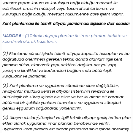
yatırımı yapan kurum ve kuruluşun bağlı olduğu mevzuat ile
edinilecek arazinin mülkiyet veya tasarruf sahibi kurum ve
kuruluşun bağlı olduğu mevzuat hükümlerine göre işlem yapılır.
Kent planlaması ile teknik altyapı planlaması ilişkisine dair esaslar
MADDE 6 –
(1) Teknik altyapı planları ile imar planları birlikte ve
koordineli olarak hazırlanır.
(2) Planlama süreci içinde teknik altyapı kapasite hesapları ve bu
doğrultuda önerilmesi gereken teknik donatı alanları; ilgili kent
planının nüfus, ekonomik yapı, sektörel dağılım, sosyal yapı,
yerleşme kimlikleri ve kademeleri bağlamında bütünleşik
kurgulanır ve planlanır.
(3) Kent planlama ve uygulama sürecinde olası değişiklikler,
revizyonlar mutlaka kentsel altyapı sisteminin revizyonu ile
bütünleşik bir süreç içinde ele alınır ve her iki alana ait kararlar
bütünsel bir şekilde yeniden tanımlanır ve uygulama süreçleri
gerekli eşgüdüm sağlanarak yönlendirilir.
(4) Ulaşım aksları/yüzeyleri ve ilgili teknik altyapı geçiş hatları plan
ekleri olarak uygulama imar planları beraberinde verilir.
Uygulama imar planları eki olarak planlama sınırı içinde önerilmiş