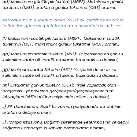
dd) Maksimum günlük pik faktörü (MGPF): Maksimum günlük
tüketimin (MGT) ortalama günlük tüketime (OGT) oranını,
ee) Maksimum günlük tüketim (MGT): Yıl içerisinde en çok su
kullanılan güne ait günlük ortalama bazındaki su debisini,
ff) Maksimum saatlik pik faktörü (MSPF): Maksimum saatlik
tüketimin (MST) maksimum günlük tüketime (MGT) oranını,
gg) Maksimum saatlik tüketim (MST): Yıl içerisinde en çok su
kullanılan saate ait saatlik ortalama bazındaki su debisini,
ğğ) Minimum saatlik tüketim (AST): Yıl içerisinde en az su
kullanılan saate ait saatlik ortalama bazındaki su debisini,
hh) Ortalama günlük tüketim (OGT): Proje yapılacak olan
bölgedeki 1 yıl boyunca gerçekleşen/gerçekleşecek tüm
ihtiyaçların 365’e bölünmesiyle elde edilen su debisini,
ıı) Pik debi faktörü: Belirli bir zaman periyodunda pik debinin
ortalama debiye oranını,
ii) Pompa istasyonu: Dağıtım sisteminde yeterli basınç ve debiyi
sağlamak amacıyla kullanılan pompalama birimini,