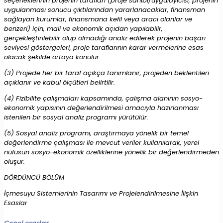
seçeneklerinin projenin tarafları (proje sahibi/uygulayıcısı, projenin
uygulanması sonucu çıktılarından yararlanacaklar, finansman
sağlayan kurumlar, finansmana kefil veya aracı olanlar ve
benzeri) için, mali ve ekonomik açıdan yapılabilir,
gerçekleştirilebilir olup olmadığı analiz edilerek projenin başarı
seviyesi göstergeleri, proje taraflarının karar vermelerine esas
olacak şekilde ortaya konulur.
(3) Projede her bir taraf açıkça tanımlanır, projeden beklentileri
açıklanır ve kabul ölçütleri belirtilir.
(4) Fizibilite çalışmaları kapsamında, çalışma alanının sosyo-
ekonomik yapısının değerlendirilmesi amacıyla hazırlanması
istenilen bir sosyal analiz programı yürütülür.
(5) Sosyal analiz programı, araştırmaya yönelik bir temel
değerlendirme çalışması ile mevcut veriler kullanılarak, yerel
nüfusun sosyo-ekonomik özelliklerine yönelik bir değerlendirmeden
oluşur.
DÖRDÜNCÜ BÖLÜM
İçmesuyu Sistemlerinin Tasarımı ve Projelendirilmesine İlişkin
Esaslar
Genel esaslar