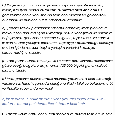
b) Projeden yararlanması gereken hayvan sayısı ile endüstri,
liman, istasyon, askeri ve turistik ve benzeri tesislerin özel su
gereksinmelerinin yanı sıra bu tesislerin mevcut ve gelecekteki
durumları ile bunların nüfus hareketleri araştırılır.
c) Şebeke taslak planlarının; halihazır haritaya, imar planına ve
mevcut son duruma uyup uymadığı, bütün yerleşimler ile sokak ve
değişiklikleri, gecekondu önleme bölgeleri, toplu konut ve sanayi
siteleri ile afet yerleşim sahalarını kapsayıp kapsamadığı, Belediye
sınırları içinde mevcut başka yerleşim yerlerini kapsayıp
kapsamadığı araştırılır.
ç) İmar planı, harita, belediye ve mücavir alan sınırları, Belediyenin
göstereceği belgelere dayanarak 1/25.000 ölçekli genel vaziyet
planına işlenir.
d) İmar planının bulunmaması halinde, yapılmakta olup olmadığı,
yapılıyorsa, hangi aşamada olduğuna ilişkin bilgi ve belgelere etüt
ve fizibilite raporunda yer verilir.
e) İmar planı ile halihazırdaki yerleşim karşılaştırılarak, 1. ve 2.
kademe olarak projelendirilecek hatlar belirlenir.
f) Kaptaj, iletim hattı, depo, terfi merkezi ve arıtma tesisleri ve sair