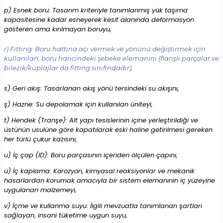
p) Esnek boru: Tasarım kriteriyle tanımlanmış yük taşıma
kapasitesine kadar esneyerek kesit alanında deformasyon
gösteren ama kırılmayan boruyu,
r) Fitting: Boru hattına açı vermek ve yönünü değiştirmek için
kullanılan, boru haricindeki şebeke elemanını (flanşlı parçalar ve
bilezik/kuplajlar da fitting sınıfındadır),
s) Geri akış: Tasarlanan akış yönü tersindeki su akışını,
ş) Hazne: Su depolamak için kullanılan üniteyi,
t) Hendek (Tranşe): Alt yapı tesislerinin içine yerleştirildiği ve
üstünün usulüne göre kapatılarak eski haline getirilmesi gereken
her türlü çukur kazısını,
u) İç çap (ID): Boru parçasının içeriden ölçülen çapını,
ü) İç kaplama: Korozyon, kimyasal reaksiyonlar ve mekanik
hasarlardan korumak amacıyla bir sistem elemanının iç yüzeyine
uygulanan malzemeyi,
v) İçme ve kullanma suyu: İlgili mevzuatla tanımlanan şartları
sağlayan, insani tüketime uygun suyu,