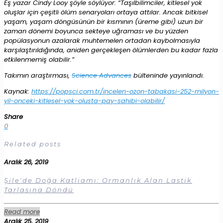
Eş yazar Cindy Looy şöyle söylüyor: “Taşılbilimciler, kitlesel yok
oluşlar için çeşitli ölüm senaryoları ortaya attılar. Ancak bitkisel
yaşam, yaşam döngüsünün bir kısmının (üreme gibi) uzun bir
zaman dönemi boyunca sekteye uğraması ve bu yüzden
popülasyonun azalarak muhtemelen ortadan kaybolmasıyla
karşılaştırıldığında, aniden gerçekleşen ölümlerden bu kadar fazla
etkilenmemiş olabilir.”
Takımın araştırması,
Science Advances
bülteninde yayınlandı.
Kaynak:
https://popsci.com.tr/incelen-ozon-tabakasi-252-milyon-
yil-onceki-kitlesel-yok-olusta-pay-sahibi-olabilir/
Share
0
Related posts
Aralık 26, 2019
Şile'de Doğa Katliamı: Ormanlık Alan Lastik
Tarlasına Döndü
Read more
Aralık 25, 2019