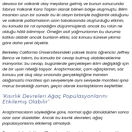
devasa bir volkanik olay meydana gelmiş ve bunun sonucunda
Sibirya Volkanik Kara Taşları olarak bilinen bölge oluşmuştu. Bilim
insanları uzun bir süredir bu iki olayın birbiriyle bağlantılı olduğunu
ve volkanik patlamaların ozon tabakasında oluşturduğu etkinin,
bu konuda bir rol oynadığını düşünmüşlerdi; ancak bu rolün ne
olduğu hâlâ bilinmiyor. Örneğin asit yağmurlarının bu duruma
katkısı olabilir ancak bunların etkisi, söz konusu küresel yıkıma
göre daha yerel ölçekte.
Berkeley California Üniversitesindeki yüksek lisans öğrencisi Jeffrey
Benca ve takım, bu konuda bir cevap bulmuş olabileceklerine
inanıyorlar; bu cevap, bugünlerde gerçekleşen iklim değişikliği için
de bir uyarı niteliği taşıyor. Araştırmacılar, çam ağaçlarının, söz
konusu yok oluş olayı sırasında gerçekleştiğine inanılan
olağanüstü morötesi ışın seviyeleriyle aynı seviyede morötesi ışına
maruz bırakıldığı zaman, geçici olarak kısırlaştıklarını keşfettiler.
‘Kısırlık Devreleri Ağaç Popülasyonlarını
Etkilemiş Olabilir’
Araştırmacıların söylediğine göre, normal ışığa dönüldükten sonra
azar azar düzeldiler. Ancak bu kısırlık devreleri, ağaç
popülasyonlarını etkilemiş olmalıydı.