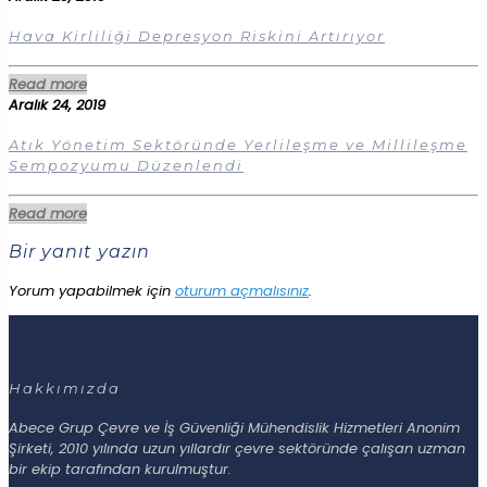
Hava Kirliliği Depresyon Riskini Artırıyor
Read more
Aralık 24, 2019
Atık Yönetim Sektöründe Yerlileşme ve Millileşme
Sempozyumu Düzenlendi
Read more
Bir yanıt yazın
Yorum yapabilmek için
oturum açmalısınız
.
Hakkımızda
Abece Grup Çevre ve İş Güvenliği Mühendislik Hizmetleri Anonim
Şirketi, 2010 yılında uzun yıllardır çevre sektöründe çalışan uzman
bir ekip tarafından kurulmuştur.