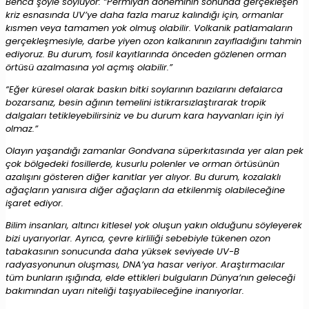
Benca şöyle söylüyor: “Permiyan döneminin sonunda gerçekleşen
kriz esnasında UV’ye daha fazla maruz kalındığı için, ormanlar
kısmen veya tamamen yok olmuş olabilir. Volkanik patlamaların
gerçekleşmesiyle, darbe yiyen ozon kalkanının zayıfladığını tahmin
ediyoruz. Bu durum, fosil kayıtlarında önceden gözlenen orman
örtüsü azalmasına yol açmış olabilir.”
“Eğer küresel olarak baskın bitki soylarının bazılarını defalarca
bozarsanız, besin ağının temelini istikrarsızlaştırarak tropik
dalgaları tetikleyebilirsiniz ve bu durum kara hayvanları için iyi
olmaz.”
Olayın yaşandığı zamanlar Gondvana süperkıtasında yer alan pek
çok bölgedeki fosillerde, kusurlu polenler ve orman örtüsünün
azalışını gösteren diğer kanıtlar yer alıyor. Bu durum, kozalaklı
ağaçların yanısıra diğer ağaçların da etkilenmiş olabileceğine
işaret ediyor.
Bilim insanları, altıncı kitlesel yok oluşun yakın olduğunu söyleyerek
bizi uyarıyorlar. Ayrıca, çevre kirliliği sebebiyle tükenen ozon
tabakasının sonucunda daha yüksek seviyede UV-B
radyasyonunun oluşması, DNA’ya hasar veriyor. Araştırmacılar
tüm bunların ışığında, elde ettikleri bulguların Dünya’nın geleceği
bakımından uyarı niteliği taşıyabileceğine inanıyorlar.