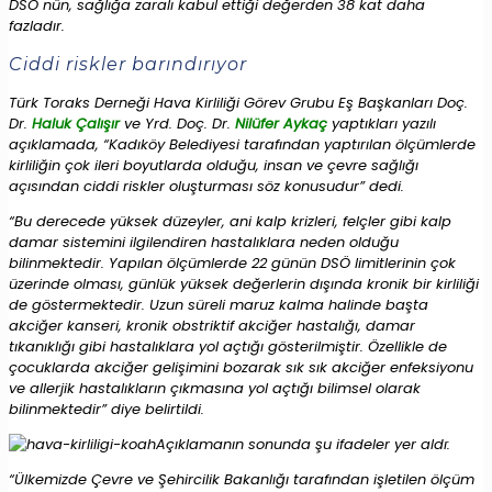
DSÖ nün, sağlığa zaralı kabul ettiği değerden 38 kat daha
fazladır.
Ciddi riskler barındırıyor
Türk Toraks Derneği Hava Kirliliği Görev Grubu Eş Başkanları Doç.
Dr.
Haluk Çalışır
ve Yrd. Doç. Dr.
Nilüfer Aykaç
yaptıkları yazılı
açıklamada, “Kadıköy Belediyesi tarafından yaptırılan ölçümlerde
kirliliğin çok ileri boyutlarda olduğu, insan ve çevre sağlığı
açısından ciddi riskler oluşturması söz konusudur” dedi.
“Bu derecede yüksek düzeyler, ani kalp krizleri, felçler gibi kalp
damar sistemini ilgilendiren hastalıklara neden olduğu
bilinmektedir. Yapılan ölçümlerde 22 günün DSÖ limitlerinin çok
üzerinde olması, günlük yüksek değerlerin dışında kronik bir kirliliği
de göstermektedir. Uzun süreli maruz kalma halinde başta
akciğer kanseri, kronik obstriktif akciğer hastalığı, damar
tıkanıklığı gibi hastalıklara yol açtığı gösterilmiştir. Özellikle de
çocuklarda akciğer gelişimini bozarak sık sık akciğer enfeksiyonu
ve allerjik hastalıkların çıkmasına yol açtığı bilimsel olarak
bilinmektedir” diye belirtildi.
Açıklamanın sonunda şu ifadeler yer aldı:
“Ülkemizde Çevre ve Şehircilik Bakanlığı tarafından işletilen ölçüm