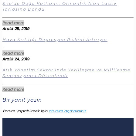
Şile'de Doğa Katliamı: Ormanlık Alan Lastik
Tarlasına Döndü
Read more
Aralık 25, 2019
Hava Kirliliği Depresyon Riskini Artırıyor
Read more
Aralık 24, 2019
Atık Yönetim Sektöründe Yerlileşme ve Millileşme
Sempozyumu Düzenlendi
Read more
Bir yanıt yazın
Yorum yapabilmek için
oturum açmalısınız
.