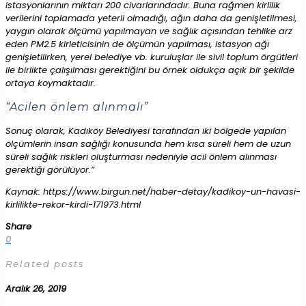
istasyonlarının miktarı 200 civarlarındadır. Buna rağmen kirlilik
verilerini toplamada yeterli olmadığı, ağın daha da genişletilmesi,
yaygın olarak ölçümü yapılmayan ve sağlık açısından tehlike arz
eden PM2.5 kirleticisinin de ölçümün yapılması, istasyon ağı
genişletilirken, yerel belediye vb. kuruluşlar ile sivil toplum örgütleri
ile birlikte çalışılması gerektiğini bu örnek oldukça açık bir şekilde
ortaya koymaktadır.
“Acilen önlem alınmalı”
Sonuç olarak, Kadıköy Belediyesi tarafından iki bölgede yapılan
ölçümlerin insan sağlığı konusunda hem kısa süreli hem de uzun
süreli sağlık riskleri oluşturması nedeniyle acil önlem alınması
gerektiği görülüyor.”
Kaynak: https://www.birgun.net/haber-detay/kadikoy-un-havasi-
kirlilikte-rekor-kirdi-171973.html
Share
0
Related posts
Aralık 26, 2019