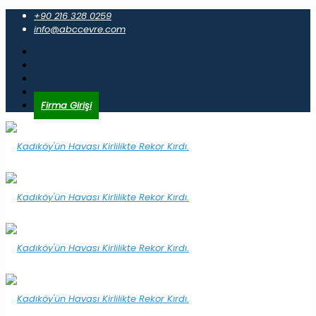
+90 216 328 0259
info@abccevre.com
Firma Girişi