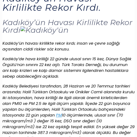
Kirlilikte Rekor Kırdı.
Kadıköy’ün Havası Kirlilikte Rekor
Kırdı
Kadıköy’ün havası kirlilikte rekor kırdı; insan ve çevre sağlığı
açısından ciddi riskler söz konusu.
Kadıköy’de hava kirliliği 22 günde ulusal sınırı 15 kez, Dünya Sağlık
Örgütü’nün sınırını 22 kez aştı. Türk Toraks Derneği, bu durumun
ani kalp krizleri ve kalp damar sistemini ilgilendiren hastalıklara
sebep olabileceğini açıkladı.
Kadıköy Belediyesi tarafından, 28 Haziran ve 20 Temmuz tarihleri
arasında; Halil Türkkan Ortaokulu ve Onikiler Camii alanında kurulu
iki istasyondan, hava kirliliği ile ilgili olarak önemli kirleticilerden
olan PM10 ve PM 2.5 ile ilgili ölçüm yapıldı. İlçede 22 gün boyunca
yapılan bu ölçümlerden, Halil Türkkan Ortaokulu bahçesindeki
istasyonda 22 gün yapılan
PM
10 ölçümlerinde, ulusal sınır (70
mikrogram/m3 ) değer 15 kez, DSÖ sınır değeri (10
mikrogram/m3) ise 22 kez aşıldığı tespit edildi. En yüksek değer 29
Haziran tarihinde 387.3 mikrogram/m3) olarak ölçüldü. Bu değer