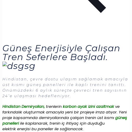
Güneş Enerjisiyle Çalışan
Tren Seferlere Başladı.
Hindistan, çevre dostu ulaşım sağlamak amacıyla
üst kısmı güneş panelleri ile kaplı trenini tanıttı.
Önümüzdeki 6 aylık süreçte çevreci tren sayısının
24’e ulaşması hedefleniyor.
Hindistan Demiryolları,
trenlerin
karbon ayak izini azaltmak
ve
farkındalık oluşturmak amacıyla yeni bir projeye imza atıyor. Yeni
proje kapsamında demiryollarında çalışan trenin üst kısmı
güneş
panelleri
ile kaplanarak, trenin iç ihtiyaç için duyduğu
elektrik enerjisi bu paneller ile sağlanacak.