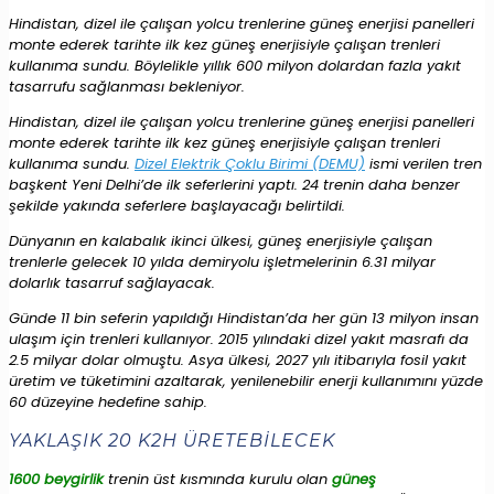
Hindistan, dizel ile çalışan yolcu trenlerine güneş enerjisi panelleri
monte ederek tarihte ilk kez güneş enerjisiyle çalışan trenleri
kullanıma sundu. Böylelikle yıllık 600 milyon dolardan fazla yakıt
tasarrufu sağlanması bekleniyor.
Hindistan, dizel ile çalışan yolcu trenlerine güneş enerjisi panelleri
monte ederek tarihte ilk kez güneş enerjisiyle çalışan trenleri
kullanıma sundu.
Dizel Elektrik Çoklu Birimi (DEMU)
ismi verilen tren
başkent Yeni Delhi’de ilk seferlerini yaptı. 24 trenin daha benzer
şekilde yakında seferlere başlayacağı belirtildi.
Dünyanın en kalabalık ikinci ülkesi, güneş enerjisiyle çalışan
trenlerle gelecek 10 yılda demiryolu işletmelerinin 6.31 milyar
dolarlık tasarruf sağlayacak.
Günde 11 bin seferin yapıldığı Hindistan’da her gün 13 milyon insan
ulaşım için trenleri kullanıyor. 2015 yılındaki dizel yakıt masrafı da
2.5 milyar dolar olmuştu. Asya ülkesi, 2027 yılı itibarıyla fosil yakıt
üretim ve tüketimini azaltarak, yenilenebilir enerji kullanımını yüzde
60 düzeyine hedefine sahip.
YAKLAŞIK 20 K2H ÜRETEBİLECEK
1600 beygirlik
trenin üst kısmında kurulu olan
güneş