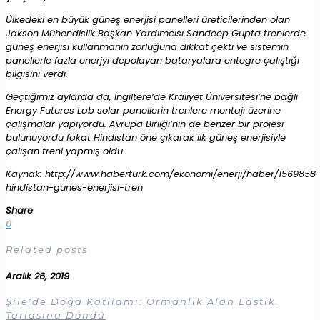
Ülkedeki en büyük güneş enerjisi panelleri üreticilerinden olan
Jakson Mühendislik Başkan Yardımcısı Sandeep Gupta trenlerde
güneş enerjisi kullanmanın zorluğuna dikkat çekti ve sistemin
panellerle fazla enerjyi depolayan bataryalara entegre çalıştığı
bilgisini verdi.
Geçtiğimiz aylarda da, İngiltere’de Kraliyet Üniversitesi’ne bağlı
Energy Futures Lab solar panellerin trenlere montajı üzerine
çalışmalar yapıyordu. Avrupa Birliği’nin de benzer bir projesi
bulunuyordu fakat Hindistan öne çıkarak ilk güneş enerjisiyle
çalışan treni yapmış oldu.
Kaynak: http://www.haberturk.com/ekonomi/enerji/haber/1569858
hindistan-gunes-enerjisi-tren
Share
0
Related posts
Aralık 26, 2019
Şile'de Doğa Katliamı: Ormanlık Alan Lastik
Tarlasına Döndü