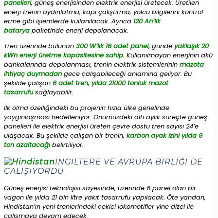
panelleri,
güneş enerjisinden elektrik enerjisi üretecek. Üretilen
enerji trenin aydınlatma, kapı çalıştırma, yolcu bilgilerini kontrol
etme gibi işlemlerde kullanılacak. Ayrıca
120 Ah’lik
batarya
paketinde enerji depolanacak.
Tren üzerinde bulunan
300 W’lık 16 adet panel,
günde
yaklaşık 20
kWh enerji üretme kapasitesine sahip.
Kullanılmayan enerjinin akü
bankalarında depolanması, trenin elektrik sistemlerinin
mazota
ihtiyaç duymadan
gece çalışabileceği anlamına geliyor. Bu
şekilde çalışan
6 adet tren, yılda 21000 tonluk mazot
tasarrufu
sağlayabilir.
İlk olma özelliğindeki bu projenin hızla ülke genelinde
yaygınlaşması hedefleniyor. Önümüzdeki altı aylık süreçte güneş
panelleri ile elektrik enerjisi üreten çevre dostu tren sayısı 24’e
ulaşacak. Bu şekilde çalışan bir trenin,
karbon ayak izini yılda 9
ton azaltacağı
belirtiliyor.
İNGİLTERE VE AVRUPA BİRLİĞİ DE
ÇALIŞIYORDU
Güneş enerjisi teknolojisi sayesinde, üzerinde 6 panel olan bir
vagon ile yılda 21 bin litre yakıt tasarrufu yapılacak. Öte yandan,
Hindistan’ın yeni trenlerindeki çekici lokomotifler yine dizel ile
çalışmaya devam edecek.