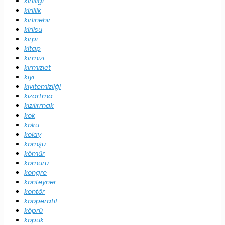
kirliliği
kirlilik
kirlinehir
kirlisu
kirpi
kitap
kırmızı
kırmızıet
kıyı
kıyıtemizliği
kızartma
kızılırmak
kok
koku
kolay
komşu
kömür
kömürü
kongre
konteyner
kontör
kooperatif
köprü
köpük