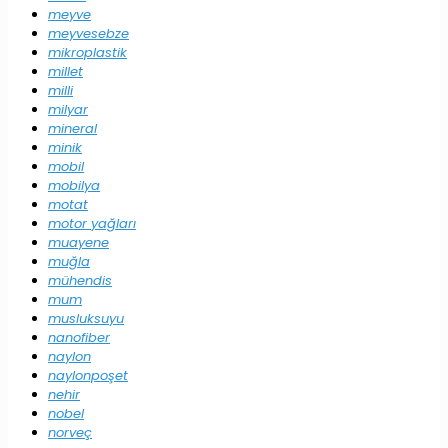
meyve
meyvesebze
mikroplastik
millet
milli
milyar
mineral
minik
mobil
mobilya
motat
motor yağları
muayene
muğla
mühendis
mum
musluksuyu
nanofiber
naylon
naylonpoşet
nehir
nobel
norveç