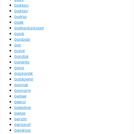
baklacı
bakteri
balina
balık
balkantürksiad
bank
baobab
bar
baraj
bardak
barents
barış
başkanlık
batıkşehir
bayrak
bayramı
bebek
bekra
belediye
belge
benzin
bertaraf
beşiktaş