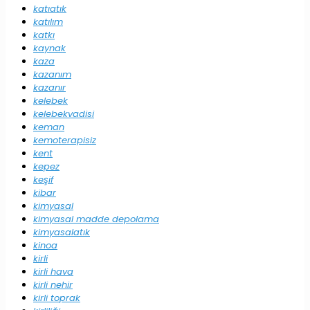
katıatık
katılım
katkı
kaynak
kaza
kazanım
kazanır
kelebek
kelebekvadisi
keman
kemoterapisiz
kent
kepez
keşif
kibar
kimyasal
kimyasal madde depolama
kimyasalatık
kinoa
kirli
kirli hava
kirli nehir
kirli toprak