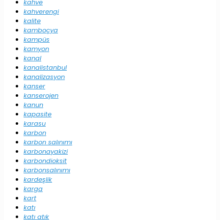
kahve
kahverengi
kalite
kamboçya
kampüs
kamyon
kanal
kanalistanbul
kanalizasyon
kanser
kanserojen
kanun
kapasite
karasu
karbon
karbon salınımı
karbonayakizi
karbondioksit
karbonsalınımı
kardeşlik
karga
kart
katı
katı atık