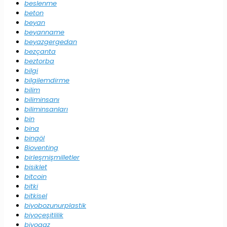
beslenme
beton
beyan
beyanname
beyazgergedan
bezçanta
beztorba
bilgi
bilgilemdirme
bilim
biliminsanı
biliminsanları
bin
bina
bingöl
Bioventing
birleşmişmilletler
bisiklet
bitcoin
bitki
bitkisel
biyobozunurplastik
biyoçeşitlilik
biyogaz