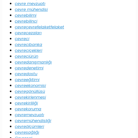
çevre mevzuatı
çevre mühendisi
cevrebilimi
cevrebilinci
çevreçevrefelaketfelaket
çevrecezaları
çevreci
çevrecibanka
çevreçiçekleri
çevreciürün
çevredanışmanlığı
çevredenetimi
çevredostu
çevreeğitimi
çevreekonomisi
çevregönüllüsü
çevrekirlenmesi
çevrekirliliği
çevrekoruma
çevremevzuatı
çevremühendisliği
çevreölçümleri
çevresağlığı