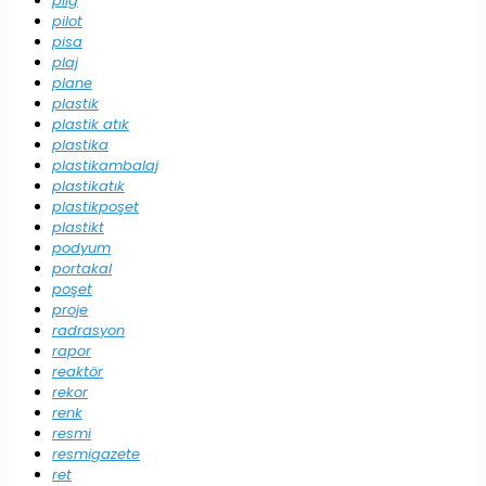
pilg
pilot
pisa
plaj
plane
plastik
plastik atık
plastika
plastikambalaj
plastikatık
plastikpoşet
plastikt
podyum
portakal
poşet
proje
radrasyon
rapor
reaktör
rekor
renk
resmi
resmigazete
ret