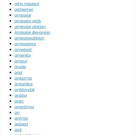
altın madeni
alzheimer
ambalaj
ambalaj atığı
ambalaj atıkları
Ambalaj Beyanları
ambalajatıkları
ambalajsız
ameliyat
amerika
ampul
analiz
anız
anlaşma
antartika
antibiyotik
araba
araç
araştırma
arı
arıtma
asbest
asit