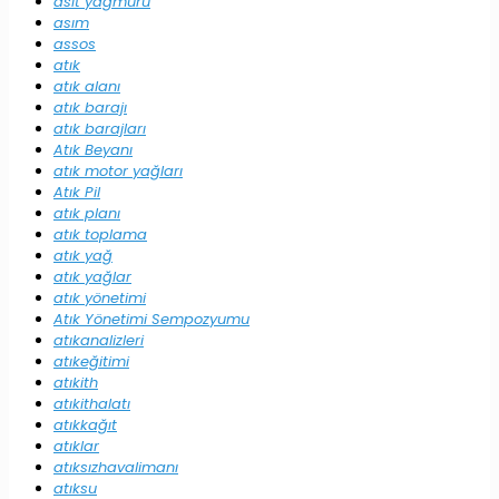
asit yağmuru
asım
assos
atık
atık alanı
atık barajı
atık barajları
Atık Beyanı
atık motor yağları
Atık Pil
atık planı
atık toplama
atık yağ
atık yağlar
atık yönetimi
Atık Yönetimi Sempozyumu
atıkanalizleri
atıkeğitimi
atıkith
atıkithalatı
atıkkağıt
atıklar
atıksızhavalimanı
atıksu