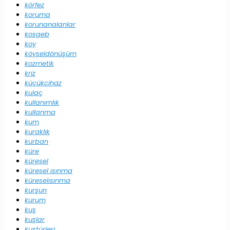
körfez
koruma
korunanalanlar
kosgeb
koy
köyseldönüşüm
kozmetik
kriz
küçükcihaz
kulaç
kullanımlık
kullanma
kum
kuraklık
kurban
küre
küresel
küresel ısınma
küreselısınma
kurşun
kurum
kuş
kuşlar
kuştürleri