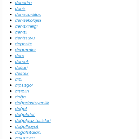
denetim
deniz
denizcanlıları
denizekolojisi
denizkirliliği
denizli
denizsuyu
depozito
depremler
dere
dernek
deşarj
destek
dibi
dipsizgöl
disiplin
doğa
doğadostuyenilik
doğal
doğalafet
doğalgaz tesisleri
doğalhayat
doğalsitalanı
dolusavar