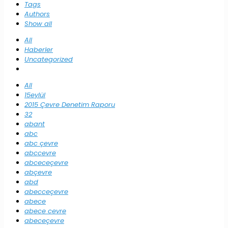
Tags
Authors
Show all
All
Haberler
Uncategorized
All
15eylül
2015 Çevre Denetim Raporu
32
abant
abc
abc çevre
abccevre
abceceçevre
abçevre
abd
abecceçevre
abece
abece cevre
abeceçevre