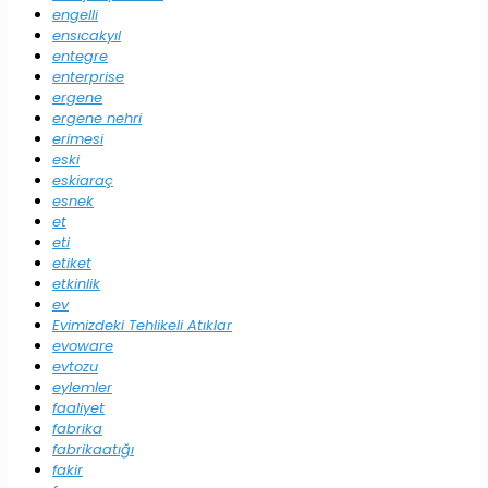
engelli
ensıcakyıl
entegre
enterprise
ergene
ergene nehri
erimesi
eski
eskiaraç
esnek
et
eti
etiket
etkinlik
ev
Evimizdeki Tehlikeli Atıklar
evoware
evtozu
eylemler
faaliyet
fabrika
fabrikaatığı
fakir