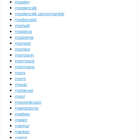
maden
madencilik
madencilik danışmanlığı
mağaralar
mahalli
malatya
malzeme
mangal
manisa
margarin
marmara
marmaris
mars
martı
maski
materyal
mavi
mavigökyüzü
mekanizma
melbes
melen
memur
merkez
metal