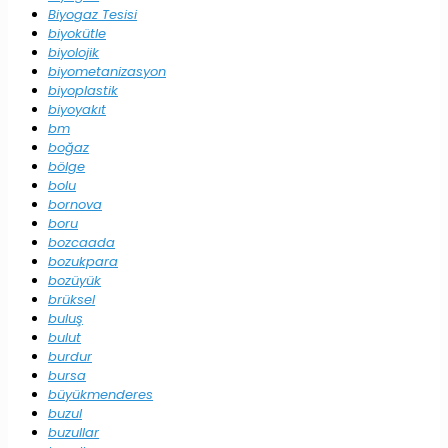
Biyogaz Tesisi
biyokütle
biyolojik
biyometanizasyon
biyoplastik
biyoyakıt
bm
boğaz
bölge
bolu
bornova
boru
bozcaada
bozukpara
bozüyük
brüksel
buluş
bulut
burdur
bursa
büyükmenderes
buzul
buzullar