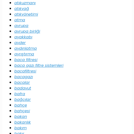
atıkuzmanı
atıkyağ
atıkyönetimi
atma
avrupa
avrupa birliği
ayakkabı
ayder
aydınlatma
ayrıştırma
baca filtresi
baca gazı filtre sistemleri
bacafiltresi
bacagazı
bacalar
badavut
bafra
bağcılar
bahçe
bahçesi
bakan
bakanlık
bakım
bakır