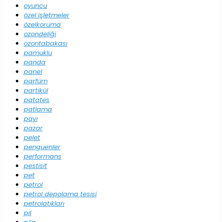
oyuncu
özel işletmeler
özelkoruma
ozondeliği
ozontabakası
pamuklu
panda
panel
parfüm
partikül
patates
patlama
payı
pazar
pelet
penguenler
performans
pestisit
pet
petrol
petrol depolama tesisi
petrolatıkları
pil