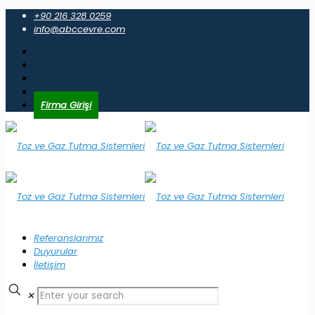
+90 216 328 0259
info@abccevre.com
Firma Girişi
Referanslarımız
Duyurular
İletişim
✕