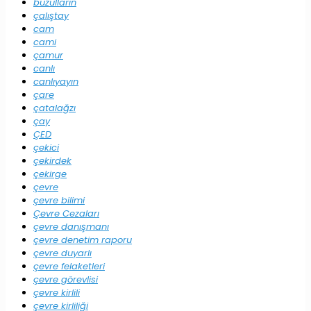
buzulların
çalıştay
cam
cami
çamur
canlı
canlıyayın
çare
çatalağzı
çay
ÇED
çekici
çekirdek
çekirge
çevre
çevre bilimi
Çevre Cezaları
çevre danışmanı
çevre denetim raporu
çevre duyarlı
çevre felaketleri
çevre görevlisi
çevre kirlili
çevre kirliliği