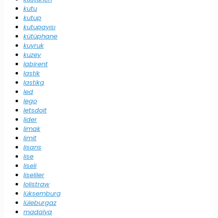
kutu
kutup
kutupayısı
kütüphane
kuyruk
kuzey
labirent
lastik
lastikg
led
lego
letsdoit
lider
limak
limit
lisans
lise
liseli
liseliler
lolistraw
lüksemburg
lüleburgaz
madalya