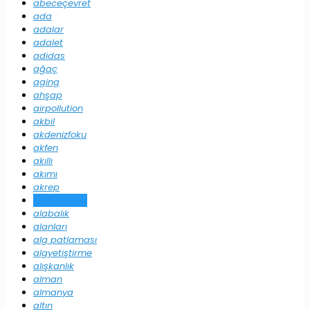
abeceçevret
ada
adalar
adalet
adidas
ağaç
aging
ahşap
airpollution
akbil
akdenizfoku
akfen
akıllı
akımı
akrep
aktif karbon
alabalık
alanları
alg patlaması
algyetiştirme
alışkanlık
alman
almanya
altın