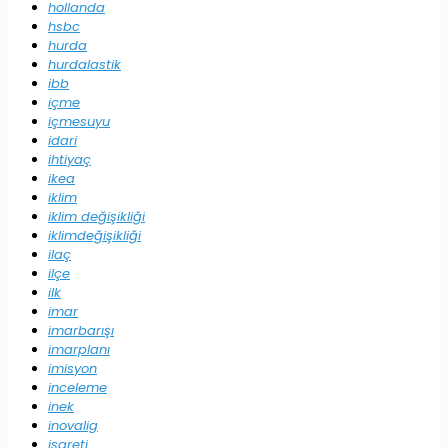
hollanda
hsbc
hurda
hurdalastik
ibb
içme
içmesuyu
idari
ihtiyaç
ikea
iklim
iklim değişikliği
iklimdeğişikliği
ilaç
ilçe
ilk
imar
imarbarışı
imarplanı
imisyon
inceleme
inek
inovalig
işareti