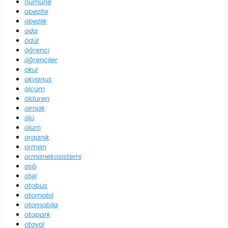
numune
obezite
obezlik
oda
ödül
öğrenci
öğrenciler
okul
okyanus
ölçüm
öldüren
olmak
ölü
ölüm
organik
orman
ormanekosistemi
osb
otel
otobüs
otomobil
otomobila
otopark
otoyol