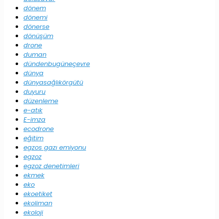
dönem
dönemi
dönerse
dönüşüm
drone
duman
dündenbugüneçevre
dünya
dünyasağlıkörgütü
duyuru
düzenleme
e-atık
E-imza
ecodrone
eğitim
egzos gazı emiyonu
egzoz
egzoz denetimleri
ekmek
eko
ekoetiket
ekoliman
ekoloji