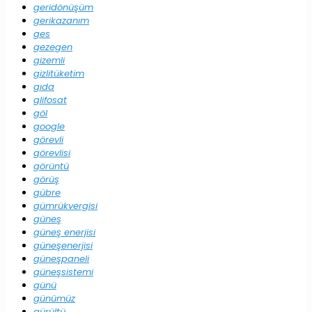
geridönüşüm
gerikazanım
ges
gezegen
gizemli
gizlitüketim
gıda
glifosat
göl
google
görevli
görevlisi
görüntü
görüş
gübre
gümrükvergisi
güneş
güneş enerjisi
güneşenerjisi
güneşpaneli
güneşsistemi
günü
günümüz
gürültü