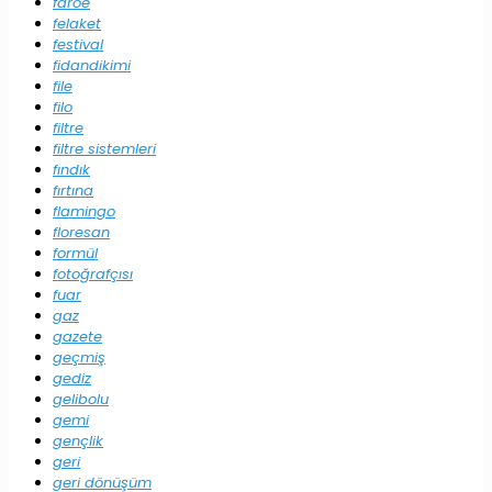
faroe
felaket
festival
fidandikimi
file
filo
filtre
filtre sistemleri
fındık
fırtına
flamingo
floresan
formül
fotoğrafçısı
fuar
gaz
gazete
geçmiş
gediz
gelibolu
gemi
gençlik
geri
geri dönüşüm