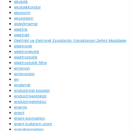
ekolojik
ekolojikkoridor
ekonomi
ekosistem
eldeğmemiş
elektrik
elektrikli
Elektrikli ve Eletronik Eşyalarda Yasaklanan Zehirli Maddeler
elektronik
elektronikatık
elektrostatik
elektrostatik filtre
emisyon
emisyonlar
en
endemik
endüstriyel kazalar
endüstriyelatıklar
endüstriyelatıksu
energy
enerji
enerji kaynakları
enerji kullanım oranı
enerjikaynakları