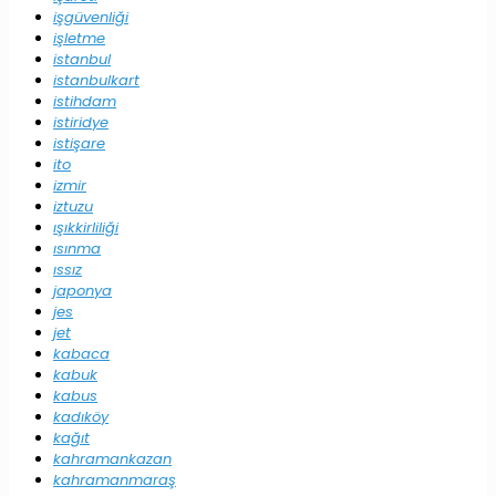
işgüvenliği
işletme
istanbul
istanbulkart
istihdam
istiridye
istişare
ito
izmir
iztuzu
ışıkkirliliği
ısınma
ıssız
japonya
jes
jet
kabaca
kabuk
kabus
kadıköy
kağıt
kahramankazan
kahramanmaraş