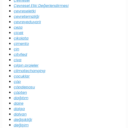
Çevresel
Çevresel Etki Değerlendirmesi
çevreseletki
çevretemizliği
çevreyeduyarlı
ceza
çiçek
çikolata
çimento
çin
cityfied
civa
çılgın projeler
climatechanging
çocuklar
çöp
çöpdeposu
çöpten
dağıtım
daire
dalga
dalyan
değişikliği
değişim