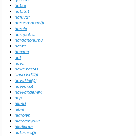
haber
habitat
hafriyat
hamamböceği
hamle
hampetrol
hardaltohumu
harita
hassas
hat
hava
hava kalitesi
Hava kirliliği
havakirliliği
hayvanat
hayvandeneyi
hep
hibrid
hibrit
hidrojen
hidrojenyakıt
hindistan
hıztümseği