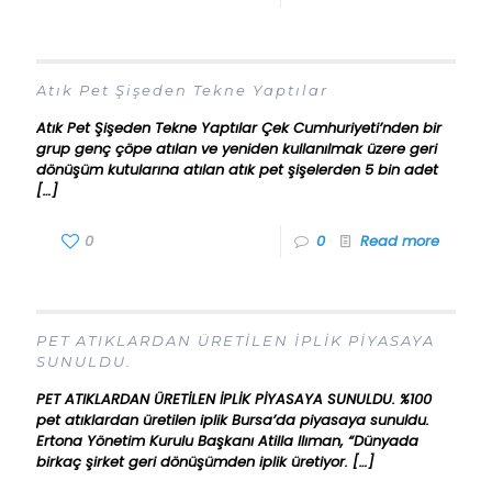
Atık Pet Şişeden Tekne Yaptılar
Atık Pet Şişeden Tekne Yaptılar Çek Cumhuriyeti’nden bir
grup genç çöpe atılan ve yeniden kullanılmak üzere geri
dönüşüm kutularına atılan atık pet şişelerden 5 bin adet
[…]
0
0
Read more
PET ATIKLARDAN ÜRETİLEN İPLİK PİYASAYA
SUNULDU.
PET ATIKLARDAN ÜRETİLEN İPLİK PİYASAYA SUNULDU. %100
pet atıklardan üretilen iplik Bursa’da piyasaya sunuldu.
Ertona Yönetim Kurulu Başkanı Atilla Ilıman, “Dünyada
birkaç şirket geri dönüşümden iplik üretiyor.
[…]