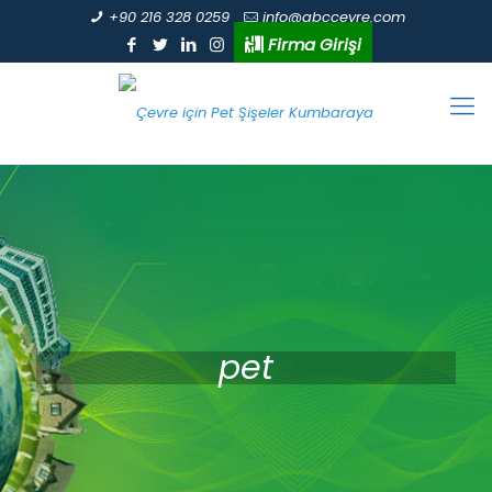
+90 216 328 0259
info@abccevre.com
Firma Girişi
pet