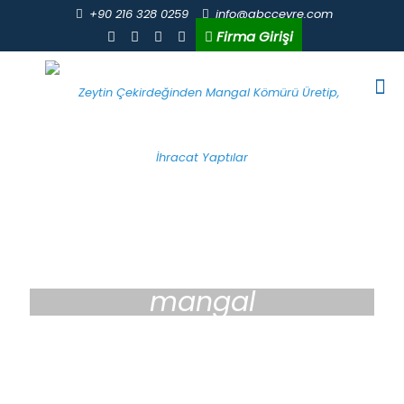
+90 216 328 0259
info@abccevre.com
Firma Girişi
mangal