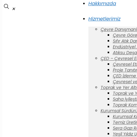
Hakkımızda
✕
Hizmetlerimiz
Çevre Danışmanlı
Çevre Görev
Sıfır Atık D
Endüstriyel
Atıksu Deşa
ÇED – Çevresel E
Çevresel Et
Proje Tanıt
ÇED İzleme 
Çevresel ve
Toprak ve Yer Altı 
Toprak ve Yer
Saha İyileş
Toprak Komi
Kurumsal Sürdürül
Kurumsal K
Temiz Üreti
Sera Gazı R
Yeşil Yıldız