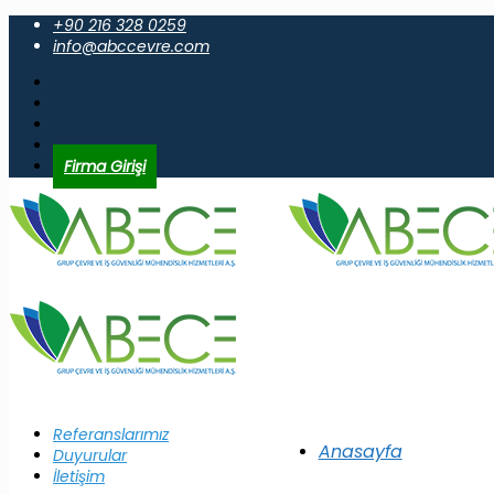
+90 216 328 0259
info@abccevre.com
Firma Girişi
Referanslarımız
Anasayfa
Duyurular
İletişim