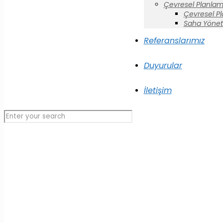
Çevresel Planlam
Çevresel P
Saha Yönet
Referanslarımız
Duyurular
İletişim