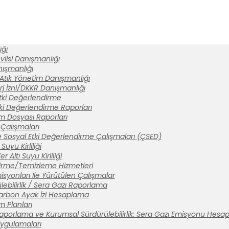
ğı
lisi Danışmanlığı
anışmanlığı
 Atık Yönetim Danışmanlığı
rj İzni/DKKR Danışmanlığı
tki Değerlendirme
ki Değerlendirme Raporları
ım Dosyası Raporları
Çalışmaları
 Sosyal Etki Değerlendirme Çalışmaları (ÇSED)
Suyu Kirliliği
 Altı Suyu Kirliliği
tirme/Temizleme Hizmetleri
syonları İle Yürütülen Çalışmalar
ebilirlik / Sera Gazı Raporlama
arbon Ayak İzi Hesaplama
m Planları
aporlama ve Kurumsal Sürdürülebilirlik: Sera Gazı Emisyonu Hesa
 Uygulamaları