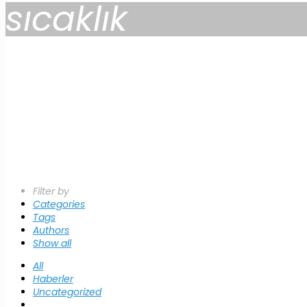
sıcaklık
Filter by
Categories
Tags
Authors
Show all
All
Haberler
Uncategorized