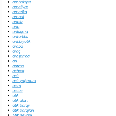
ambalajsız
ameliyat
amerika
ampul
analiz
anız
anlaşma
antartika
antibiyotik
araba
araç
araştırma
arı
arıtma
asbest
asit
asit yağmuru
asım
assos
atık
atık alanı
atık barajı
atık barajları
Atık Beyanı