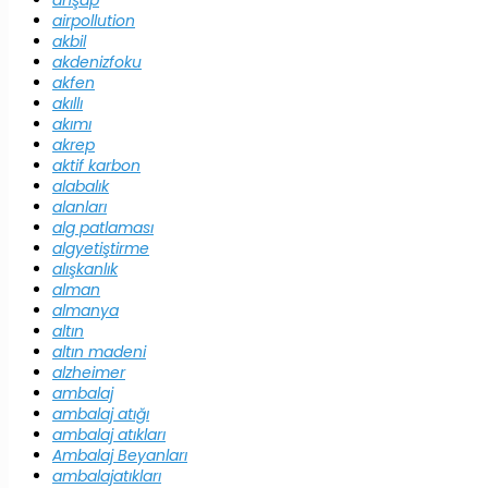
ahşap
airpollution
akbil
akdenizfoku
akfen
akıllı
akımı
akrep
aktif karbon
alabalık
alanları
alg patlaması
algyetiştirme
alışkanlık
alman
almanya
altın
altın madeni
alzheimer
ambalaj
ambalaj atığı
ambalaj atıkları
Ambalaj Beyanları
ambalajatıkları