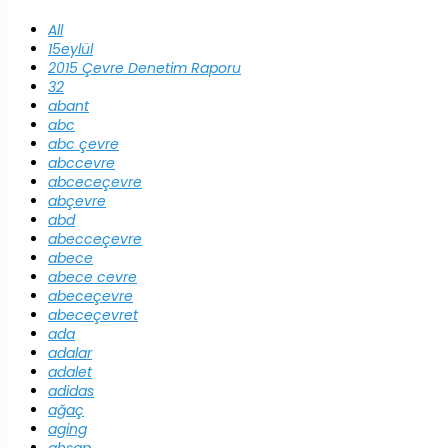
All
15eylül
2015 Çevre Denetim Raporu
32
abant
abc
abc çevre
abccevre
abceceçevre
abçevre
abd
abecceçevre
abece
abece cevre
abeceçevre
abeceçevret
ada
adalar
adalet
adidas
ağaç
aging