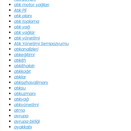
atık motor yağları
Atık Pil
atık planı
atık toplama
atık yağ
atık yağlar
atık yönetimi
Atık Yönetimi Sempozyumu
atıkanalizleri
atıkeğitimi
atıkith
atıkithalatı
atıkkağıt
atıklar
atıksızhavalimanı
atıksu
atıkuzmanı
atıkyağ
atıkyönetimi
atma
avrupa
avrupa birliği
ayakkabı