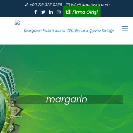
+90 216 328 0259
info@abccevre.com
Firma Girişi
margarin