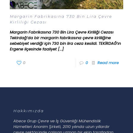
Margarin Fabrikasına 730 Bin Lira Çevre
Kirliliği Cezası
Margarin Fabrikasına 730 Bin Lira Çevre Kirliliği Cezası
Tekirdağ’da bir margarin fabrikasına çevre kirliliğine
sebebiyet verdiği için 730 bin lira ceza kesildi. TEKİRDAĞ’ın
Ergene ilçesinde faaliyet
[…]
0
0
Read more
Hakkımızda
Abece Grup Çevre ve İş Güvenliği Mühendislik
Hizmetleri Anonim Şirketi, 2010 yılında uzun yıllardır
çevre sektöründe çalışan uzman bir ekip tarafından