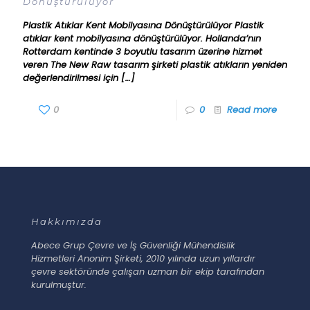
Dönüştürülüyor
Plastik Atıklar Kent Mobilyasına Dönüştürülüyor Plastik
atıklar kent mobilyasına dönüştürülüyor. Hollanda’nın
Rotterdam kentinde 3 boyutlu tasarım üzerine hizmet
veren The New Raw tasarım şirketi plastik atıkların yeniden
değerlendirilmesi için
[…]
0
0
Read more
Hakkımızda
Abece Grup Çevre ve İş Güvenliği Mühendislik
Hizmetleri Anonim Şirketi, 2010 yılında uzun yıllardır
çevre sektöründe çalışan uzman bir ekip tarafından
kurulmuştur.