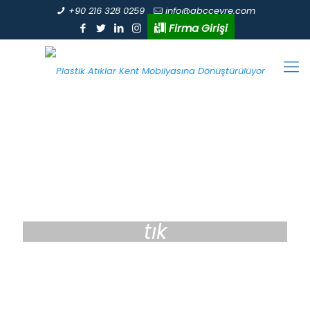
+90 216 328 0259
info@abccevre.com
Firma Girişi
tık