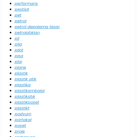
performans
pestisit
pet
petrol
petrol depolama tesisi
petrolatıkları
pil
pilg
pilot
pisa
plaj
plane
plastik
plastik atık
plastika
plastikambalaj
plastikatık
plastikpoşet
plastikt
podyum
portakal
poşet
proje