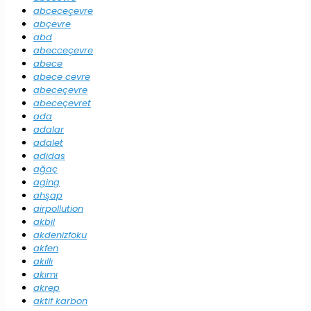
abceceçevre
abçevre
abd
abecceçevre
abece
abece cevre
abeceçevre
abeceçevret
ada
adalar
adalet
adidas
ağaç
aging
ahşap
airpollution
akbil
akdenizfoku
akfen
akıllı
akımı
akrep
aktif karbon