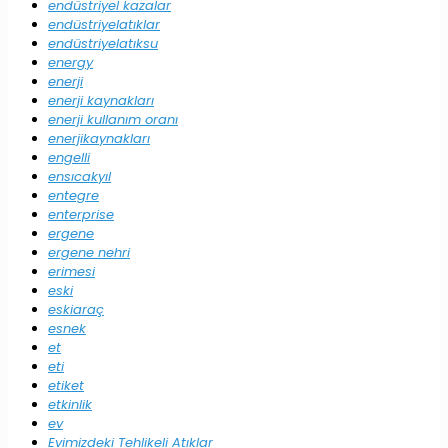
endüstriyel kazalar
endüstriyelatıklar
endüstriyelatıksu
energy
enerji
enerji kaynakları
enerji kullanım oranı
enerjikaynakları
engelli
ensıcakyıl
entegre
enterprise
ergene
ergene nehri
erimesi
eski
eskiaraç
esnek
et
eti
etiket
etkinlik
ev
Evimizdeki Tehlikeli Atıklar