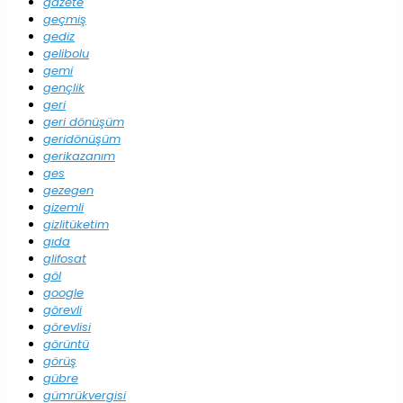
gazete
geçmiş
gediz
gelibolu
gemi
gençlik
geri
geri dönüşüm
geridönüşüm
gerikazanım
ges
gezegen
gizemli
gizlitüketim
gıda
glifosat
göl
google
görevli
görevlisi
görüntü
görüş
gübre
gümrükvergisi