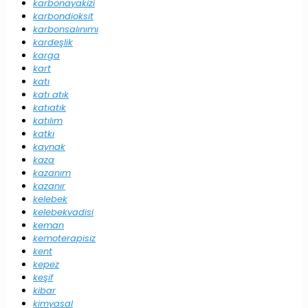
karbonayakizi
karbondioksit
karbonsalınımı
kardeşlik
karga
kart
katı
katı atık
katıatık
katılım
katkı
kaynak
kaza
kazanım
kazanır
kelebek
kelebekvadisi
keman
kemoterapisiz
kent
kepez
keşif
kibar
kimyasal