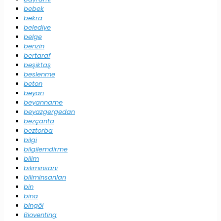
bebek
bekra
belediye
belge
benzin
bertaraf
beşiktaş
beslenme
beton
beyan
beyanname
beyazgergedan
bezçanta
beztorba
bilgi
bilgilemdirme
bilim
biliminsanı
biliminsanları
bin
bina
bingöl
Bioventing