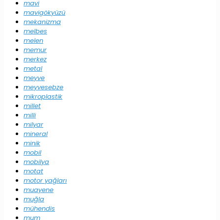
mavi
mavigökyüzü
mekanizma
melbes
melen
memur
merkez
metal
meyve
meyvesebze
mikroplastik
millet
milli
milyar
mineral
minik
mobil
mobilya
motat
motor yağları
muayene
muğla
mühendis
mum