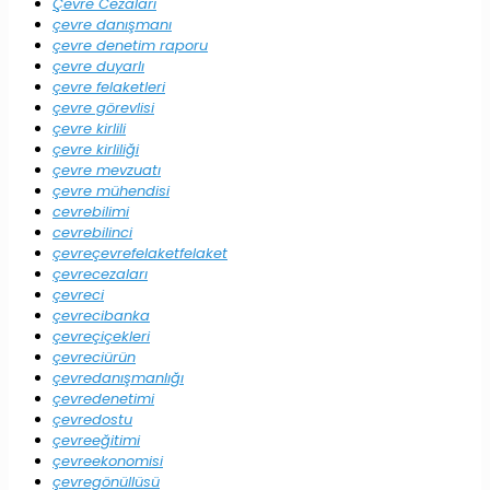
Çevre Cezaları
çevre danışmanı
çevre denetim raporu
çevre duyarlı
çevre felaketleri
çevre görevlisi
çevre kirlili
çevre kirliliği
çevre mevzuatı
çevre mühendisi
cevrebilimi
cevrebilinci
çevreçevrefelaketfelaket
çevrecezaları
çevreci
çevrecibanka
çevreçiçekleri
çevreciürün
çevredanışmanlığı
çevredenetimi
çevredostu
çevreeğitimi
çevreekonomisi
çevregönüllüsü