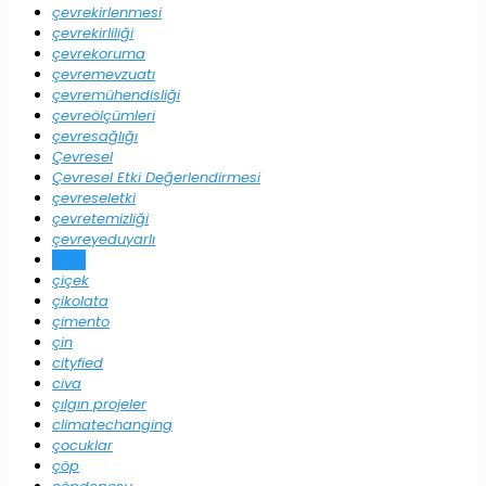
çevrekirlenmesi
çevrekirliliği
çevrekoruma
çevremevzuatı
çevremühendisliği
çevreölçümleri
çevresağlığı
Çevresel
Çevresel Etki Değerlendirmesi
çevreseletki
çevretemizliği
çevreyeduyarlı
ceza
çiçek
çikolata
çimento
çin
cityfied
civa
çılgın projeler
climatechanging
çocuklar
çöp