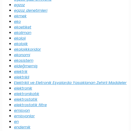
egzoz
egzoz denetimleri
ekmek
eko
ekoetiket
ekoliman
ekoloji
ekolojik
ekolojikkoridor
ekonomi
ekosistem
eldeğmemiş
elektrik
elektrikli
Elektrikli ve Eletronik Eşyalarda Yasaklanan Zehirli Maddeler
elektronik
elektronikatık
elektrostatik
elektrostatik filtre
emisyon
emisyonlar
en
endemik