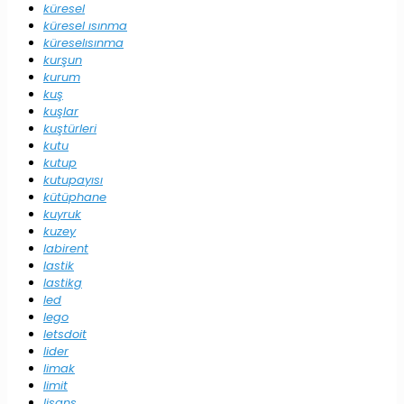
küresel
küresel ısınma
küreselısınma
kurşun
kurum
kuş
kuşlar
kuştürleri
kutu
kutup
kutupayısı
kütüphane
kuyruk
kuzey
labirent
lastik
lastikg
led
lego
letsdoit
lider
limak
limit
lisans