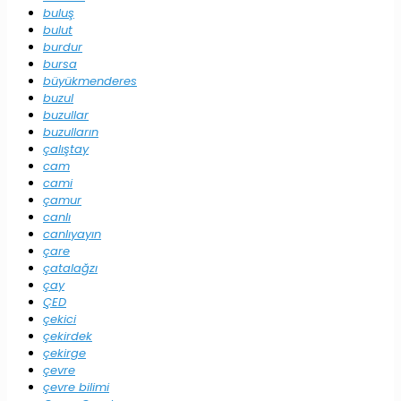
buluş
bulut
burdur
bursa
büyükmenderes
buzul
buzullar
buzulların
çalıştay
cam
cami
çamur
canlı
canlıyayın
çare
çatalağzı
çay
ÇED
çekici
çekirdek
çekirge
çevre
çevre bilimi