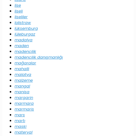
lise
liseli
liseliler
lolistraw
lüksemburg
lüleburgaz
madalya
maden
madencilik
madencilik danışmanlığı
mağaralar
mahalli
malatya
malzeme
mangal
manisa
margarin
marmara
marmaris
mars
martı
maski
materyal