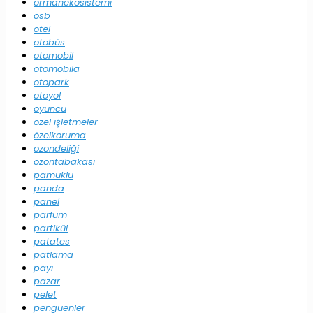
ormanekosistemi
osb
otel
otobüs
otomobil
otomobila
otopark
otoyol
oyuncu
özel işletmeler
özelkoruma
ozondeliği
ozontabakası
pamuklu
panda
panel
parfüm
partikül
patates
patlama
payı
pazar
pelet
penguenler