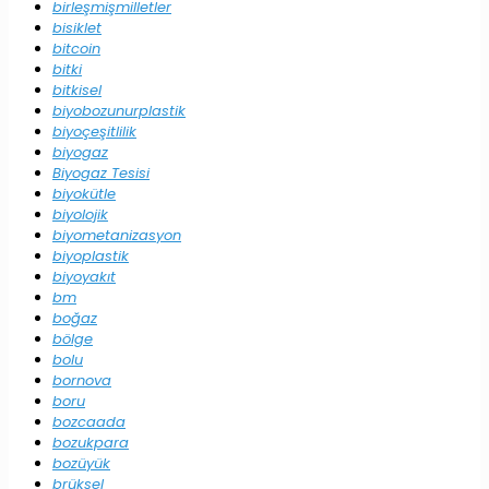
birleşmişmilletler
bisiklet
bitcoin
bitki
bitkisel
biyobozunurplastik
biyoçeşitlilik
biyogaz
Biyogaz Tesisi
biyokütle
biyolojik
biyometanizasyon
biyoplastik
biyoyakıt
bm
boğaz
bölge
bolu
bornova
boru
bozcaada
bozukpara
bozüyük
brüksel