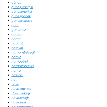
güneş
güneş enerjisi
güneşenerjisi
güneşpaneli
güneşsistemi
günü
günümüz
gürültü
haber
habitat
hafriyat
hamamböceği
hamle
hampetrol
hardaltohumu
harita
hassas
hat
hava
hava kalitesi
Hava kirliliği
havakirliliği
hayvanat
hayvandeneyi