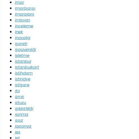
imar
imarbarışı
imarplanı
imisyon
inceleme
inek
inovalig
işareti
işgüvenliği
işletme
istanbul
istanbulkart
istihdam
istiridye
istişare
ito
izmir
iztuzu
ışıkkirliliği
ısınma
ıssız
japonya
jes
jet