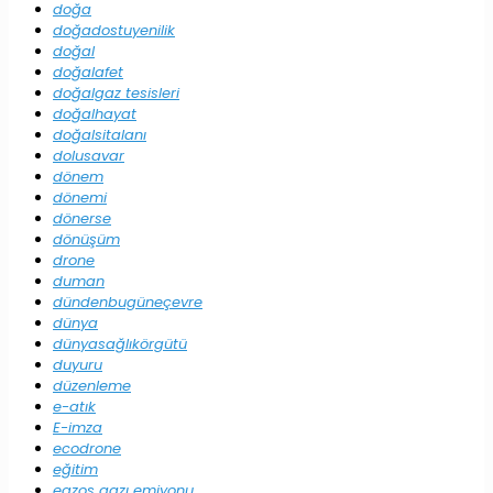
doğa
doğadostuyenilik
doğal
doğalafet
doğalgaz tesisleri
doğalhayat
doğalsitalanı
dolusavar
dönem
dönemi
dönerse
dönüşüm
drone
duman
dündenbugüneçevre
dünya
dünyasağlıkörgütü
duyuru
düzenleme
e-atık
E-imza
ecodrone
eğitim
egzos gazı emiyonu