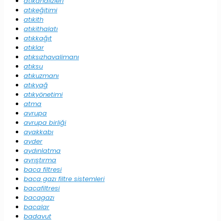
atıkanalizleri
atıkeğitimi
atıkith
atıkithalatı
atıkkağıt
atıklar
atıksızhavalimanı
atıksu
atıkuzmanı
atıkyağ
atıkyönetimi
atma
avrupa
avrupa birliği
ayakkabı
ayder
aydınlatma
ayrıştırma
baca filtresi
baca gazı filtre sistemleri
bacafiltresi
bacagazı
bacalar
badavut