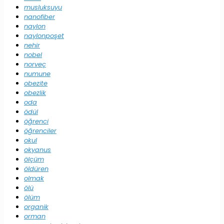
musluksuyu
nanofiber
naylon
naylonpoşet
nehir
nobel
norveç
numune
obezite
obezlik
oda
ödül
öğrenci
öğrenciler
okul
okyanus
ölçüm
öldüren
olmak
ölü
ölüm
organik
orman