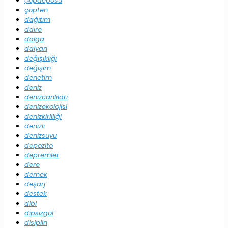
çöpdeposu
çöpten
dağıtım
daire
dalga
dalyan
değişikliği
değişim
denetim
deniz
denizcanlıları
denizekolojisi
denizkirliliği
denizli
denizsuyu
depozito
depremler
dere
dernek
deşarj
destek
dibi
dipsizgöl
disiplin