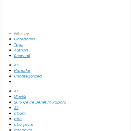
Filter by
Categories
Tags
Authors
Show all
All
Haberler
Uncategorized
All
15eylül
2015 Çevre Denetim Raporu
32
abant
abc
abc çevre
abccevre