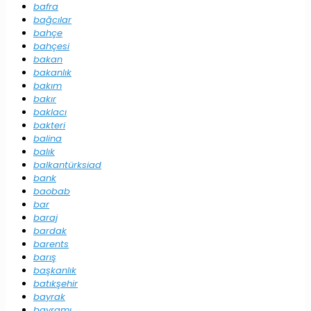
bafra
bağcılar
bahçe
bahçesi
bakan
bakanlık
bakım
bakır
baklacı
bakteri
balina
balık
balkantürksiad
bank
baobab
bar
baraj
bardak
barents
barış
başkanlık
batıkşehir
bayrak
bayramı