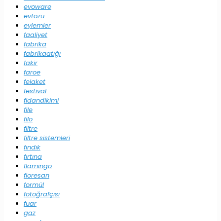
evoware
evtozu
eylemler
faaliyet
fabrika
fabrikaatığı
fakir
faroe
felaket
festival
fidandikimi
file
filo
filtre
filtre sistemleri
fındık
fırtına
flamingo
floresan
formül
fotoğrafçısı
fuar
gaz