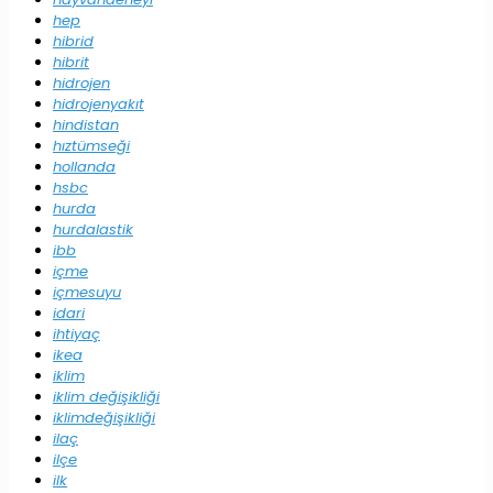
hep
hibrid
hibrit
hidrojen
hidrojenyakıt
hindistan
hıztümseği
hollanda
hsbc
hurda
hurdalastik
ibb
içme
içmesuyu
idari
ihtiyaç
ikea
iklim
iklim değişikliği
iklimdeğişikliği
ilaç
ilçe
ilk