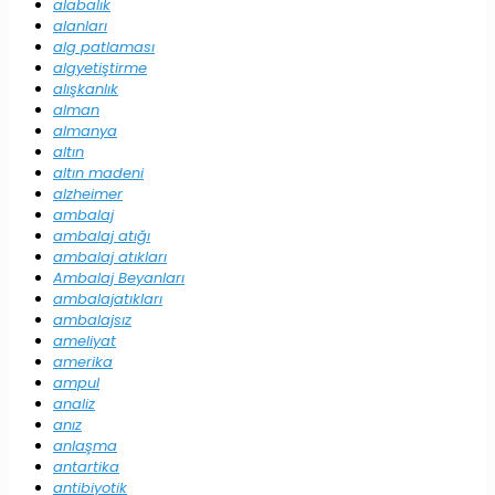
alabalık
alanları
alg patlaması
algyetiştirme
alışkanlık
alman
almanya
altın
altın madeni
alzheimer
ambalaj
ambalaj atığı
ambalaj atıkları
Ambalaj Beyanları
ambalajatıkları
ambalajsız
ameliyat
amerika
ampul
analiz
anız
anlaşma
antartika
antibiyotik