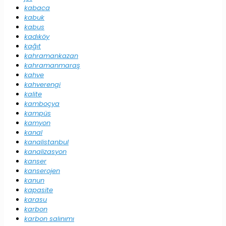
kabaca
kabuk
kabus
kadıköy
kağıt
kahramankazan
kahramanmaraş
kahve
kahverengi
kalite
kamboçya
kampüs
kamyon
kanal
kanalistanbul
kanalizasyon
kanser
kanserojen
kanun
kapasite
karasu
karbon
karbon salınımı