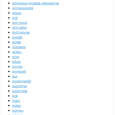
kimyasal madde depolama
kimyasalatık
kinoa
kirli
kirli hava
kirli nehir
kirli toprak
kirliliği
kirlilik
kirlinehir
kirlisu
kirpi
kitap
kırmızı
kırmızıet
kıyı
kıyıtemizliği
kızartma
kızılırmak
kok
koku
kolay
komşu