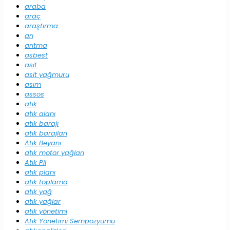
araba
araç
araştırma
arı
arıtma
asbest
asit
asit yağmuru
asım
assos
atık
atık alanı
atık barajı
atık barajları
Atık Beyanı
atık motor yağları
Atık Pil
atık planı
atık toplama
atık yağ
atık yağlar
atık yönetimi
Atık Yönetimi Sempozyumu