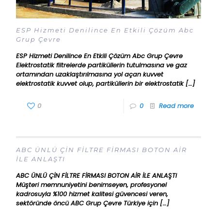
ESP Hizmeti Denilince En Etkili Çözüm Abc
Grup Çevre
ESP Hizmeti Denilince En Etkili Çözüm Abc Grup Çevre
Elektrostatik filtrelerde partiküllerin tutulmasına ve gaz
ortamından uzaklaştırılmasına yol açan kuvvet
elektrostatik kuvvet olup, partiküllerin bir elektrostatik
[…]
0
0
Read more
ABC ÜNLÜ ÇİN FİLTRE FİRMASI BOTON AİR
İLE ANLAŞTI
ABC ÜNLÜ ÇİN FİLTRE FİRMASI BOTON AİR İLE ANLAŞTI
Müşteri memnuniyetini benimseyen, profesyonel
kadrosuyla %100 hizmet kalitesi güvencesi veren,
sektöründe öncü ABC Grup Çevre Türkiye için
[…]