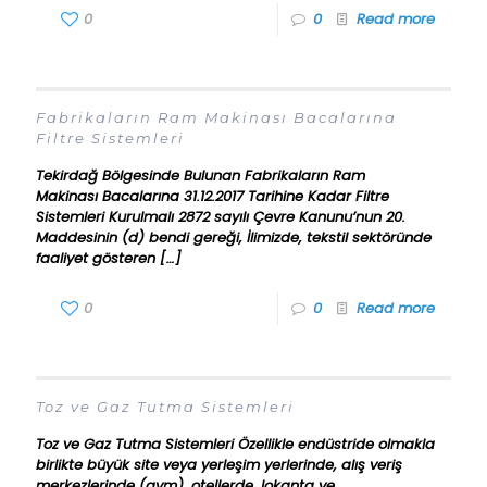
0
0
Read more
Fabrikaların Ram Makinası Bacalarına
Filtre Sistemleri
Tekirdağ Bölgesinde Bulunan Fabrikaların Ram
Makinası Bacalarına 31.12.2017 Tarihine Kadar Filtre
Sistemleri Kurulmalı 2872 sayılı Çevre Kanunu’nun 20.
Maddesinin (d) bendi gereği, İlimizde, tekstil sektöründe
faaliyet gösteren
[…]
0
0
Read more
Toz ve Gaz Tutma Sistemleri
Toz ve Gaz Tutma Sistemleri Özellikle endüstride olmakla
birlikte büyük site veya yerleşim yerlerinde, alış veriş
merkezlerinde (avm), otellerde, lokanta ve