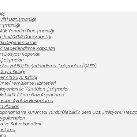
ğı
lisi Danışmanlığı
anışmanlığı
 Atık Yönetim Danışmanlığı
rj İzni/DKKR Danışmanlığı
tki Değerlendirme
ki Değerlendirme Raporları
ım Dosyası Raporları
Çalışmaları
 Sosyal Etki Değerlendirme Çalışmaları (ÇSED)
Suyu Kirliliği
 Altı Suyu Kirliliği
tirme/Temizleme Hizmetleri
syonları İle Yürütülen Çalışmalar
ebilirlik / Sera Gazı Raporlama
arbon Ayak İzi Hesaplama
m Planları
aporlama ve Kurumsal Sürdürülebilirlik: Sera Gazı Emisyonu Hesa
 Uygulamaları
a ve Saha Yönetimi
lanlama
imi