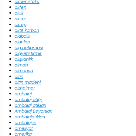
akdenizfoku
akfen
akıllı
akımı
akrep
aktif karbon
alabalık
alanları
alg patlaması
algyetiştirme
alışkanlık
alman
almanya
altın
altın madeni
alzheimer
ambalaj
ambalaj atığı
ambalaj atıkları
Ambalaj Beyanları
ambalajatıkları
ambalajsız
ameliyat
amerika