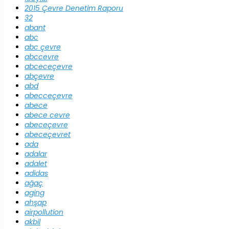
2015 Çevre Denetim Raporu
32
abant
abc
abc çevre
abccevre
abceceçevre
abçevre
abd
abecceçevre
abece
abece cevre
abeceçevre
abeceçevret
ada
adalar
adalet
adidas
ağaç
aging
ahşap
airpollution
akbil