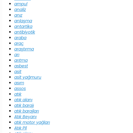
ampul
analiz
anız
anlaşma
antartika
antibiyotik
araba
araç
araştırma
arı
arıtma
asbest
asit
asit yağmuru
asım
assos
atık
atık alanı
atık barajı
atık barajları
Atık Beyanı
atık motor yağları
Atık Pil