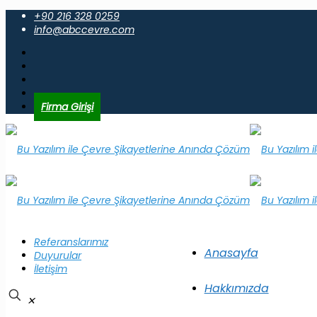
+90 216 328 0259
info@abccevre.com
Firma Girişi
Referanslarımız
Anasayfa
Duyurular
İletişim
Hakkımızda
✕