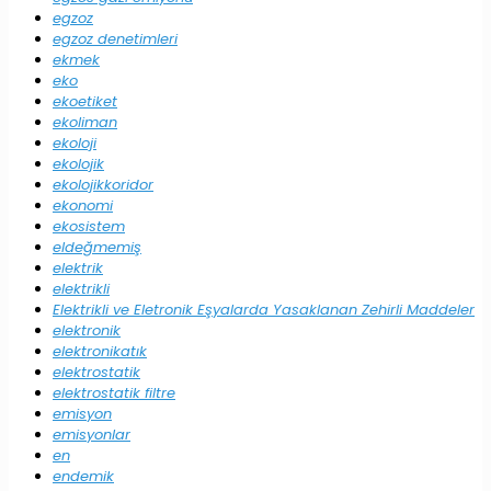
egzoz
egzoz denetimleri
ekmek
eko
ekoetiket
ekoliman
ekoloji
ekolojik
ekolojikkoridor
ekonomi
ekosistem
eldeğmemiş
elektrik
elektrikli
Elektrikli ve Eletronik Eşyalarda Yasaklanan Zehirli Maddeler
elektronik
elektronikatık
elektrostatik
elektrostatik filtre
emisyon
emisyonlar
en
endemik