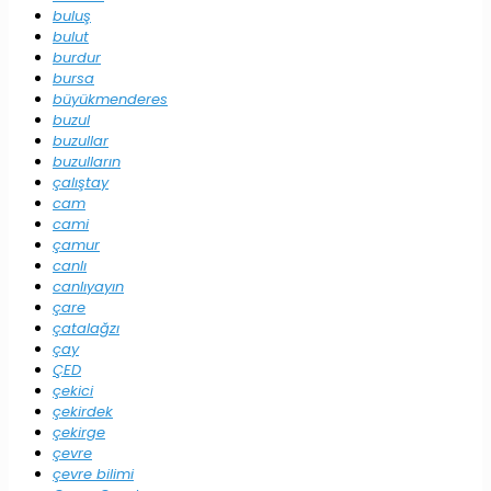
buluş
bulut
burdur
bursa
büyükmenderes
buzul
buzullar
buzulların
çalıştay
cam
cami
çamur
canlı
canlıyayın
çare
çatalağzı
çay
ÇED
çekici
çekirdek
çekirge
çevre
çevre bilimi