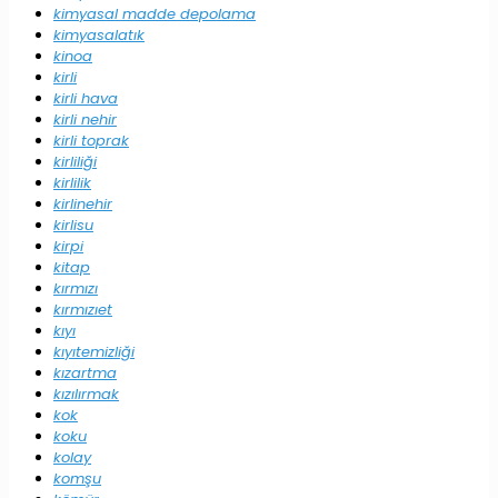
kimyasal madde depolama
kimyasalatık
kinoa
kirli
kirli hava
kirli nehir
kirli toprak
kirliliği
kirlilik
kirlinehir
kirlisu
kirpi
kitap
kırmızı
kırmızıet
kıyı
kıyıtemizliği
kızartma
kızılırmak
kok
koku
kolay
komşu