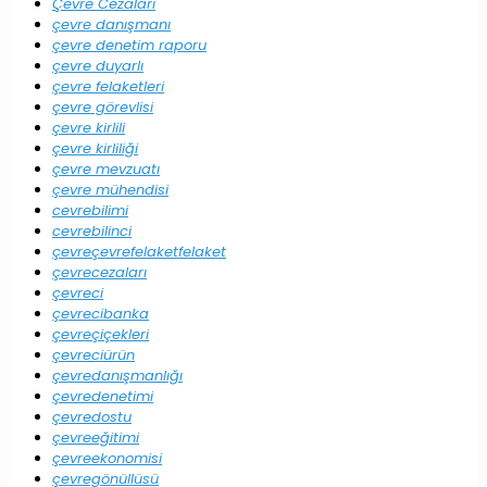
Çevre Cezaları
çevre danışmanı
çevre denetim raporu
çevre duyarlı
çevre felaketleri
çevre görevlisi
çevre kirlili
çevre kirliliği
çevre mevzuatı
çevre mühendisi
cevrebilimi
cevrebilinci
çevreçevrefelaketfelaket
çevrecezaları
çevreci
çevrecibanka
çevreçiçekleri
çevreciürün
çevredanışmanlığı
çevredenetimi
çevredostu
çevreeğitimi
çevreekonomisi
çevregönüllüsü