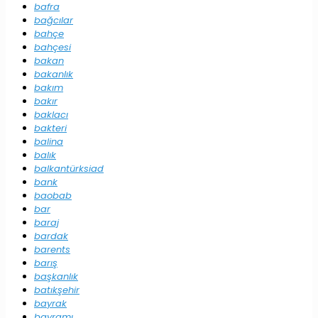
bafra
bağcılar
bahçe
bahçesi
bakan
bakanlık
bakım
bakır
baklacı
bakteri
balina
balık
balkantürksiad
bank
baobab
bar
baraj
bardak
barents
barış
başkanlık
batıkşehir
bayrak
bayramı