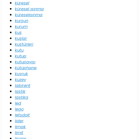
küresel
küresel ısınma
küreselısınma
kurşun
kurum
kuş
kuşlar
kuştürleri
kutu
kutup
kutupayısı
kütüphane
kuyruk
kuzey
labirent
lastik
lastikg
led
lego
letsdoit
lider
limak
limit
lisans