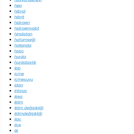
hep
hibrid
hibrit
hidrojen
hidrojenyakıt
hindistan
hıztümseği
hollanda
hsbc
hurda
hurdalastik
ibb
içme
içmesuyu
idari
ihtiyaç
ikea
iklim
iklim değişikliği
iklimdeğişikliği
ilaç
ilçe
ilk