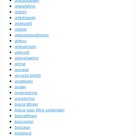
atıkanalizleri
atıkeğitimi
atıkith
atıkithalatı
atıkkağıt
atıklar
atıksızhavalimanı
atıksu
atıkuzmanı
atıkyağ
atıkyönetimi
atma
avrupa
avrupa birliği
ayakkabı
ayder
aydınlatma
ayrıştırma
baca filtresi
baca gazı filtre sistemleri
bacafiltresi
bacagazı
bacalar
badavut