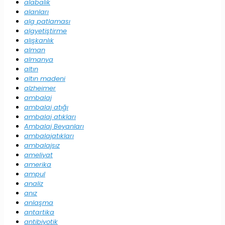
alabalık
alanları
alg patlaması
algyetiştirme
alışkanlık
alman
almanya
altın
altın madeni
alzheimer
ambalaj
ambalaj atığı
ambalaj atıkları
Ambalaj Beyanları
ambalajatıkları
ambalajsız
ameliyat
amerika
ampul
analiz
anız
anlaşma
antartika
antibiyotik