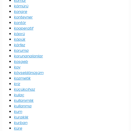
kömür
kömürü
kongre
konteyner
kontör
kooperatif
köprü
köpük
körfez
koruma
korunanalanlar
kosgeb
koy
köyseldönüşüm
kozmetik
kriz
küçükcihaz
kulaç
kullanımlık
kullanma
kum
kuraklık
kurban
küre