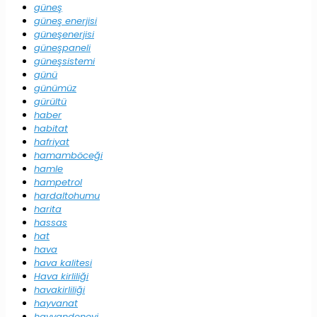
güneş
güneş enerjisi
güneşenerjisi
güneşpaneli
güneşsistemi
günü
günümüz
gürültü
haber
habitat
hafriyat
hamamböceği
hamle
hampetrol
hardaltohumu
harita
hassas
hat
hava
hava kalitesi
Hava kirliliği
havakirliliği
hayvanat
hayvandeneyi