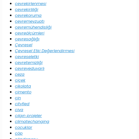
çevrekirlenmesi
çevrekirliliği
çevrekoruma
çevremevzuatı
çevremühendisliği
çevreölçümleri
çevresağlığı
Çevresel
Çevresel Etki Değerlendirmesi
çevreseletki
çevretemizliği
çevreyeduyarlı
ceza
çiçek
çikolata
çimento
çin
cityfied
civa
çılgın projeler
climatechanging
çocuklar
çöp