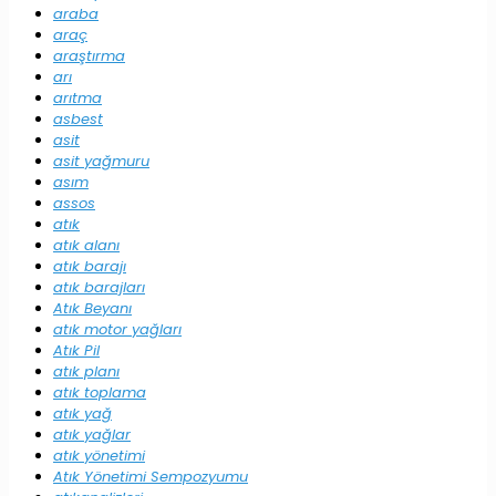
araba
araç
araştırma
arı
arıtma
asbest
asit
asit yağmuru
asım
assos
atık
atık alanı
atık barajı
atık barajları
Atık Beyanı
atık motor yağları
Atık Pil
atık planı
atık toplama
atık yağ
atık yağlar
atık yönetimi
Atık Yönetimi Sempozyumu