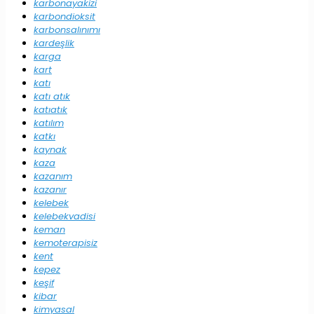
karbonayakizi
karbondioksit
karbonsalınımı
kardeşlik
karga
kart
katı
katı atık
katıatık
katılım
katkı
kaynak
kaza
kazanım
kazanır
kelebek
kelebekvadisi
keman
kemoterapisiz
kent
kepez
keşif
kibar
kimyasal