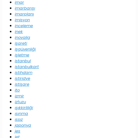
imar
imarbarışı
imarplanı
imisyon
inceleme
inek
inovalig
işareti
işgüvenliği
işletme
istanbul
istanbulkart
istihdam
istiridye
istişare
ito
izmir
iztuzu
ışıkkirliliği
ısınma
ıssız
japonya
jes
jet