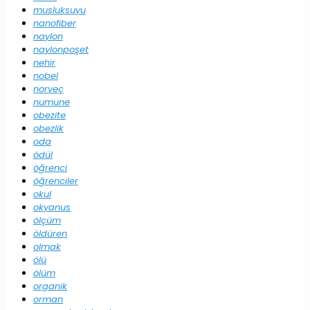
musluksuyu
nanofiber
naylon
naylonpoşet
nehir
nobel
norveç
numune
obezite
obezlik
oda
ödül
öğrenci
öğrenciler
okul
okyanus
ölçüm
öldüren
olmak
ölü
ölüm
organik
orman