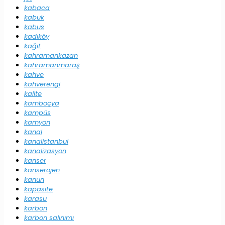
kabaca
kabuk
kabus
kadıköy
kağıt
kahramankazan
kahramanmaraş
kahve
kahverengi
kalite
kamboçya
kampüs
kamyon
kanal
kanalistanbul
kanalizasyon
kanser
kanserojen
kanun
kapasite
karasu
karbon
karbon salınımı