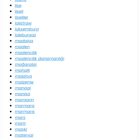
lise
liseli
liseliler
lolistraw
lüksemburg
lüleburgaz
madalya
maden
madencilik
madencilik danışmanlığı
mağaralar
mahalli
malatya
malzeme
mangal
manisa
margarin
marmara
marmaris
mars
martı
maski
materyal