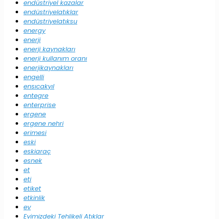
endüstriyel kazalar
endüstriyelatıklar
endüstriyelatıksu
energy
enerji
enerji kaynakları
enerji kullanım oranı
enerjikaynakları
engelli
ensıcakyıl
entegre
enterprise
ergene
ergene nehri
erimesi
eski
eskiaraç
esnek
et
eti
etiket
etkinlik
ev
Evimizdeki Tehlikeli Atıklar