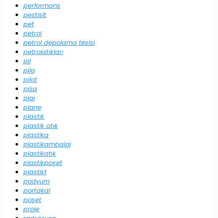
performans
pestisit
pet
petrol
petrol depolama tesisi
petrolatıkları
pil
pilg
pilot
pisa
plaj
plane
plastik
plastik atık
plastika
plastikambalaj
plastikatık
plastikpoşet
plastikt
podyum
portakal
poşet
proje