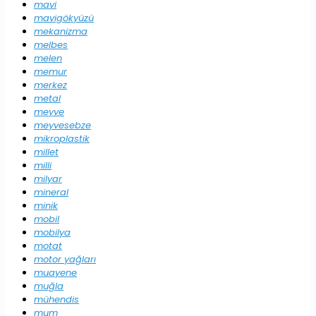
mavi
mavigökyüzü
mekanizma
melbes
melen
memur
merkez
metal
meyve
meyvesebze
mikroplastik
millet
milli
milyar
mineral
minik
mobil
mobilya
motat
motor yağları
muayene
muğla
mühendis
mum