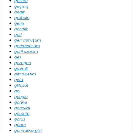
gazete
geçmiş
gediz
gelibolu
gemi
gençlik
geri
geri dönüşüm
geridönüşüm
gerikazanım
ges
gezegen
gizemli
gizlitüketim
gıda
glifosat
göl
google
görevli
görevlisi
görüntü
görüş
gübre
gümrükvergisi