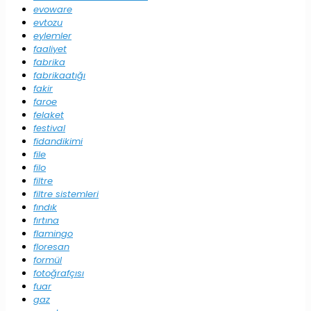
evoware
evtozu
eylemler
faaliyet
fabrika
fabrikaatığı
fakir
faroe
felaket
festival
fidandikimi
file
filo
filtre
filtre sistemleri
fındık
fırtına
flamingo
floresan
formül
fotoğrafçısı
fuar
gaz