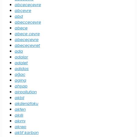
abceceçevre
abçevre
abd
abecceçevre
abece
abece cevre
abeceçevre
abeceçevret
ada
adalar
adalet
adidas
ağaç
aging
ahşap
airpollution
akbil
akdenizfoku
akfen
akıllı
akımı
akrep
aktif karbon