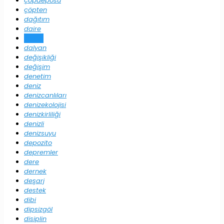
çöpdeposu
çöpten
dağıtım
daire
dalga
dalyan
değişikliği
değişim
denetim
deniz
denizcanlıları
denizekolojisi
denizkirliliği
denizli
denizsuyu
depozito
depremler
dere
dernek
deşarj
destek
dibi
dipsizgöl
disiplin