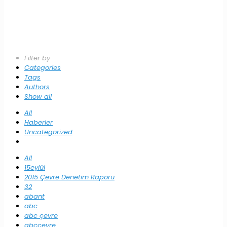
Filter by
Categories
Tags
Authors
Show all
All
Haberler
Uncategorized
All
15eylül
2015 Çevre Denetim Raporu
32
abant
abc
abc çevre
abccevre