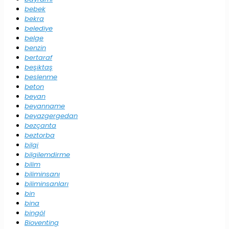
bebek
bekra
belediye
belge
benzin
bertaraf
beşiktaş
beslenme
beton
beyan
beyanname
beyazgergedan
bezçanta
beztorba
bilgi
bilgilemdirme
bilim
biliminsanı
biliminsanları
bin
bina
bingöl
Bioventing