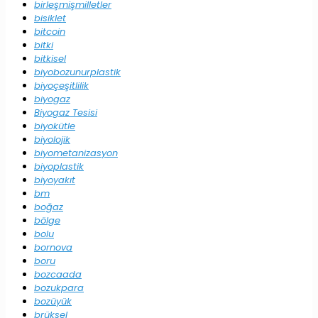
birleşmişmilletler
bisiklet
bitcoin
bitki
bitkisel
biyobozunurplastik
biyoçeşitlilik
biyogaz
Biyogaz Tesisi
biyokütle
biyolojik
biyometanizasyon
biyoplastik
biyoyakıt
bm
boğaz
bölge
bolu
bornova
boru
bozcaada
bozukpara
bozüyük
brüksel