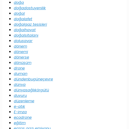
doğa
doğadostuyenilik
doğal
doğalafet
doğalgaz tesisleri
doğalhayat
doğalsitalanı
dolusavar
dönem
dönemi
dönerse
dönüşüm
drone
duman
dündenbugüneçevre
dünya
dünyasağlıkörgütü
duyuru
düzenleme
e-atık
E-imza
ecodrone
eğitim
egzos gazı emiyonu