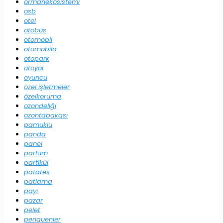
ormanekosistemi
osb
otel
otobüs
otomobil
otomobila
otopark
otoyol
oyuncu
özel işletmeler
özelkoruma
ozondeliği
ozontabakası
pamuklu
panda
panel
parfüm
partikül
patates
patlama
payı
pazar
pelet
penguenler