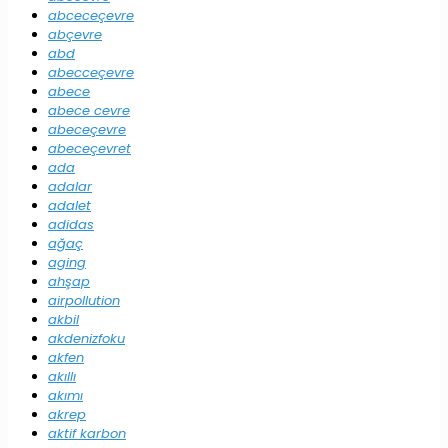
abceceçevre
abçevre
abd
abecceçevre
abece
abece cevre
abeceçevre
abeceçevret
ada
adalar
adalet
adidas
ağaç
aging
ahşap
airpollution
akbil
akdenizfoku
akfen
akıllı
akımı
akrep
aktif karbon