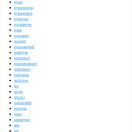
imar
imarbarışı
imarplanı
imisyon
inceleme
inek
inovalig
işareti
işgüvenliği
işletme
istanbul
istanbulkart
istihdam
istiridye
istişare
ito
izmir
iztuzu
ışıkkirliliği
ısınma
ıssız
japonya
jes
jet