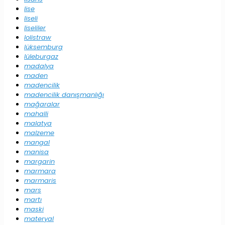
lise
liseli
liseliler
lolistraw
lüksemburg
lüleburgaz
madalya
maden
madencilik
madencilik danışmanlığı
mağaralar
mahalli
malatya
malzeme
mangal
manisa
margarin
marmara
marmaris
mars
martı
maski
materyal