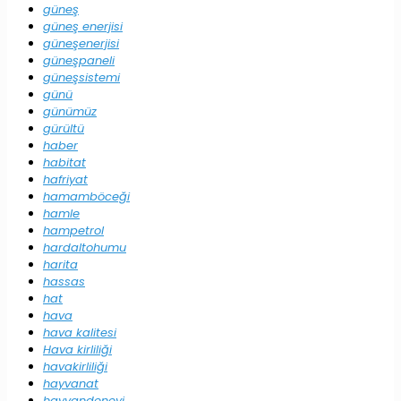
güneş
güneş enerjisi
güneşenerjisi
güneşpaneli
güneşsistemi
günü
günümüz
gürültü
haber
habitat
hafriyat
hamamböceği
hamle
hampetrol
hardaltohumu
harita
hassas
hat
hava
hava kalitesi
Hava kirliliği
havakirliliği
hayvanat
hayvandeneyi