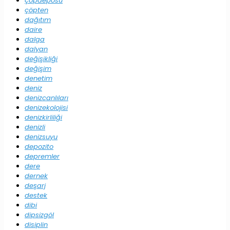
çöpdeposu
çöpten
dağıtım
daire
dalga
dalyan
değişikliği
değişim
denetim
deniz
denizcanlıları
denizekolojisi
denizkirliliği
denizli
denizsuyu
depozito
depremler
dere
dernek
deşarj
destek
dibi
dipsizgöl
disiplin