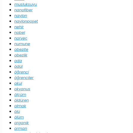
musluksuyu
nanofiber
naylon
naylonpoşet
nehir
nobel
norveç
numune
obezite
obezlik
oda
ödül
öğrenci
öğrenciler
okul
okyanus
ölçüm
öldüren
olmak
ölü
ölüm
organik
orman