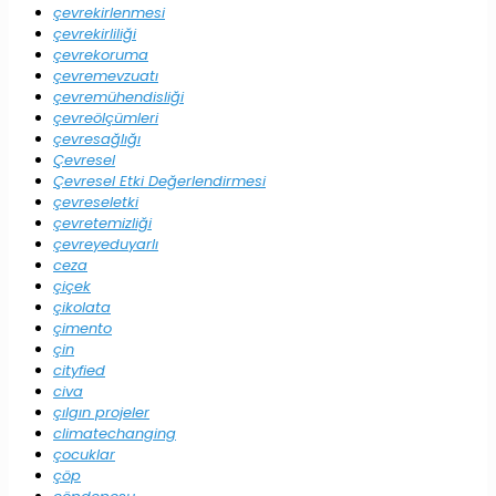
çevrekirlenmesi
çevrekirliliği
çevrekoruma
çevremevzuatı
çevremühendisliği
çevreölçümleri
çevresağlığı
Çevresel
Çevresel Etki Değerlendirmesi
çevreseletki
çevretemizliği
çevreyeduyarlı
ceza
çiçek
çikolata
çimento
çin
cityfied
civa
çılgın projeler
climatechanging
çocuklar
çöp