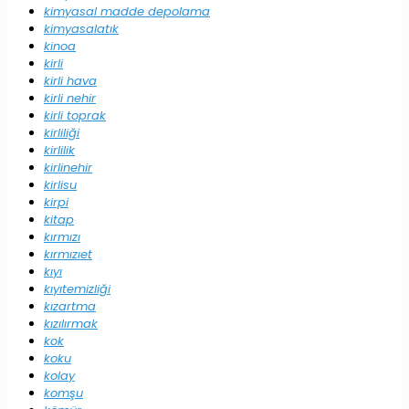
kimyasal madde depolama
kimyasalatık
kinoa
kirli
kirli hava
kirli nehir
kirli toprak
kirliliği
kirlilik
kirlinehir
kirlisu
kirpi
kitap
kırmızı
kırmızıet
kıyı
kıyıtemizliği
kızartma
kızılırmak
kok
koku
kolay
komşu