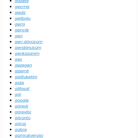
gazete
geçmiş
gediz
gelibolu
gemi
gençlik
geri
geri dönüşüm
geridönüşüm
gerikazanım
ges
gezegen
gizemli
gizlitüketim
gıda
glifosat
göl
google
görevli
görevlisi
görüntü
görüş
gübre
gümrükvergisi