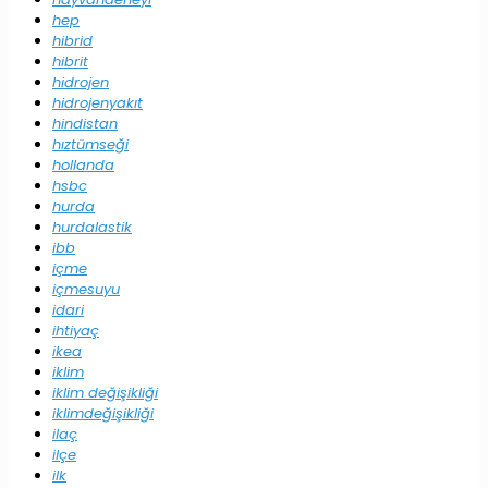
hep
hibrid
hibrit
hidrojen
hidrojenyakıt
hindistan
hıztümseği
hollanda
hsbc
hurda
hurdalastik
ibb
içme
içmesuyu
idari
ihtiyaç
ikea
iklim
iklim değişikliği
iklimdeğişikliği
ilaç
ilçe
ilk