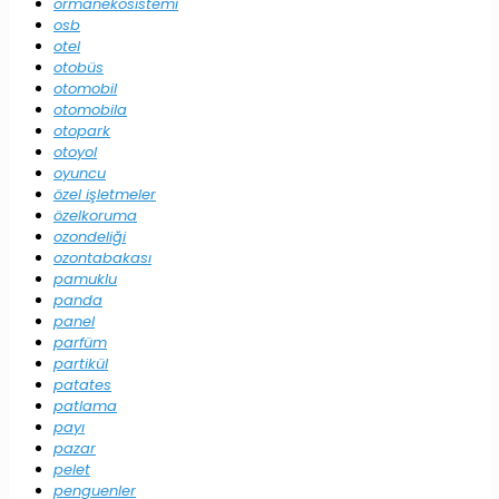
ormanekosistemi
osb
otel
otobüs
otomobil
otomobila
otopark
otoyol
oyuncu
özel işletmeler
özelkoruma
ozondeliği
ozontabakası
pamuklu
panda
panel
parfüm
partikül
patates
patlama
payı
pazar
pelet
penguenler