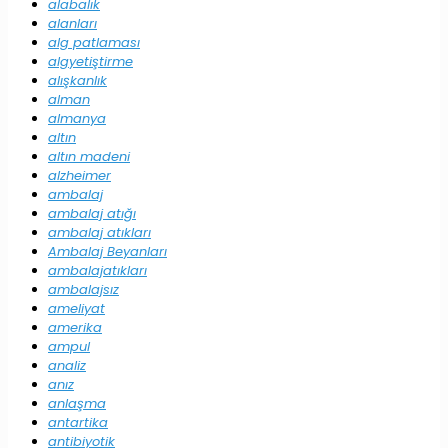
alabalık
alanları
alg patlaması
algyetiştirme
alışkanlık
alman
almanya
altın
altın madeni
alzheimer
ambalaj
ambalaj atığı
ambalaj atıkları
Ambalaj Beyanları
ambalajatıkları
ambalajsız
ameliyat
amerika
ampul
analiz
anız
anlaşma
antartika
antibiyotik