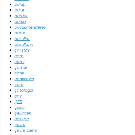
buluş
bulut
burdur
bursa
büyükmenderes
buzul
buzullar
buzulların
çalıştay
cam
cami
çamur
canlı
canlıyayın
çare
çatalağzı
çay
ÇED
çekici
çekirdek
çekirge
çevre
çevre bilimi