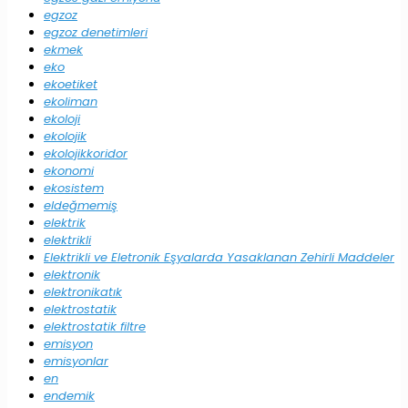
egzoz
egzoz denetimleri
ekmek
eko
ekoetiket
ekoliman
ekoloji
ekolojik
ekolojikkoridor
ekonomi
ekosistem
eldeğmemiş
elektrik
elektrikli
Elektrikli ve Eletronik Eşyalarda Yasaklanan Zehirli Maddeler
elektronik
elektronikatık
elektrostatik
elektrostatik filtre
emisyon
emisyonlar
en
endemik