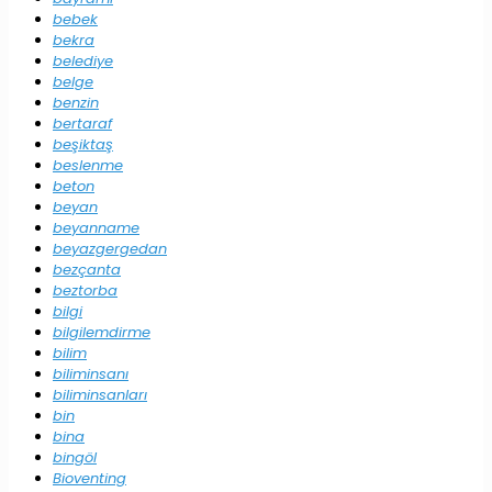
bebek
bekra
belediye
belge
benzin
bertaraf
beşiktaş
beslenme
beton
beyan
beyanname
beyazgergedan
bezçanta
beztorba
bilgi
bilgilemdirme
bilim
biliminsanı
biliminsanları
bin
bina
bingöl
Bioventing