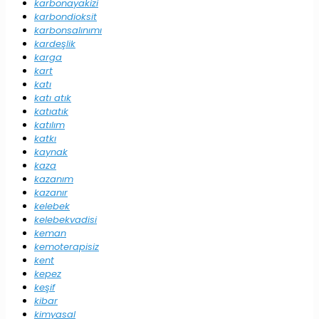
karbonayakizi
karbondioksit
karbonsalınımı
kardeşlik
karga
kart
katı
katı atık
katıatık
katılım
katkı
kaynak
kaza
kazanım
kazanır
kelebek
kelebekvadisi
keman
kemoterapisiz
kent
kepez
keşif
kibar
kimyasal