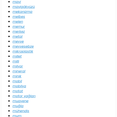
mavi
mavigökyüzü
mekanizma
melbes
melen
memur
merkez
metal
meyve
meyvesebze
mikroplastik
millet
milli
milyar
mineral
minik
mobil
mobilya
motat
motor yağları
muayene
muğla
mühendis
mum