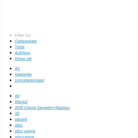
Filter by
Categories
Tags
Authors
Show all
All
Haberler
Uncategorized
All
15eylül
2015 Çevre Denetim Raporu
32
abant
abc
abc çevre
abccevre