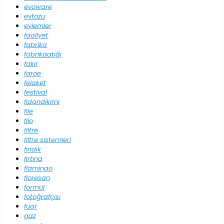
evoware
evtozu
eylemler
faaliyet
fabrika
fabrikaatığı
fakir
faroe
felaket
festival
fidandikimi
file
filo
filtre
filtre sistemleri
fındık
fırtına
flamingo
floresan
formül
fotoğrafçısı
fuar
gaz