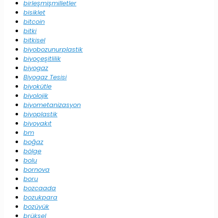
birleşmişmilletler
bisiklet
bitcoin
bitki
bitkisel
biyobozunurplastik
biyoçeşitlilik
biyogaz
Biyogaz Tesisi
biyokütle
biyolojik
biyometanizasyon
biyoplastik
biyoyakıt
bm
boğaz
bölge
bolu
bornova
boru
bozcaada
bozukpara
bozüyük
brüksel