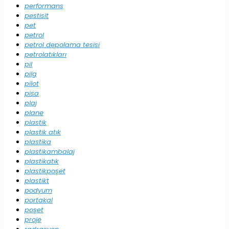
performans
pestisit
pet
petrol
petrol depolama tesisi
petrolatıkları
pil
pilg
pilot
pisa
plaj
plane
plastik
plastik atık
plastika
plastikambalaj
plastikatık
plastikpoşet
plastikt
podyum
portakal
poşet
proje