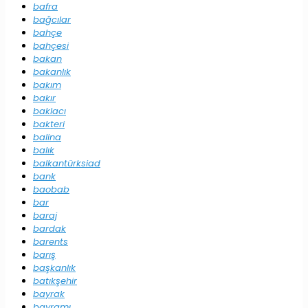
bafra
bağcılar
bahçe
bahçesi
bakan
bakanlık
bakım
bakır
baklacı
bakteri
balina
balık
balkantürksiad
bank
baobab
bar
baraj
bardak
barents
barış
başkanlık
batıkşehir
bayrak
bayramı