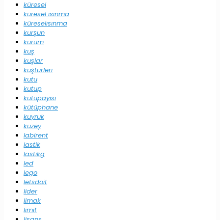
küresel
küresel ısınma
küreselısınma
kurşun
kurum
kuş
kuşlar
kuştürleri
kutu
kutup
kutupayısı
kütüphane
kuyruk
kuzey
labirent
lastik
lastikg
led
lego
letsdoit
lider
limak
limit
lisans