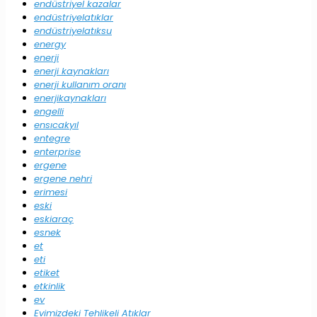
endüstriyel kazalar
endüstriyelatıklar
endüstriyelatıksu
energy
enerji
enerji kaynakları
enerji kullanım oranı
enerjikaynakları
engelli
ensıcakyıl
entegre
enterprise
ergene
ergene nehri
erimesi
eski
eskiaraç
esnek
et
eti
etiket
etkinlik
ev
Evimizdeki Tehlikeli Atıklar