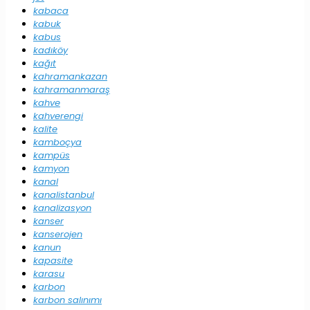
kabaca
kabuk
kabus
kadıköy
kağıt
kahramankazan
kahramanmaraş
kahve
kahverengi
kalite
kamboçya
kampüs
kamyon
kanal
kanalistanbul
kanalizasyon
kanser
kanserojen
kanun
kapasite
karasu
karbon
karbon salınımı