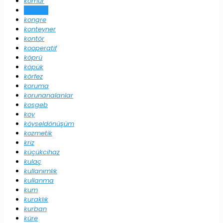
kömür
kömürü
kongre
konteyner
kontör
kooperatif
köprü
köpük
körfez
koruma
korunanalanlar
kosgeb
koy
köyseldönüşüm
kozmetik
kriz
küçükcihaz
kulaç
kullanımlık
kullanma
kum
kuraklık
kurban
küre