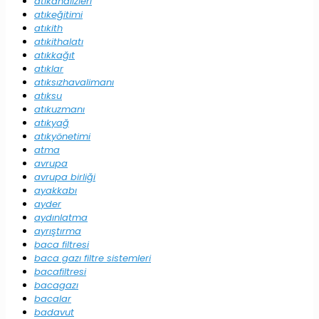
atıkanalizleri
atıkeğitimi
atıkith
atıkithalatı
atıkkağıt
atıklar
atıksızhavalimanı
atıksu
atıkuzmanı
atıkyağ
atıkyönetimi
atma
avrupa
avrupa birliği
ayakkabı
ayder
aydınlatma
ayrıştırma
baca filtresi
baca gazı filtre sistemleri
bacafiltresi
bacagazı
bacalar
badavut