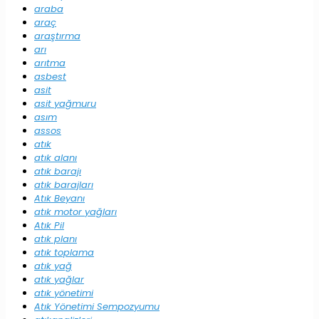
araba
araç
araştırma
arı
arıtma
asbest
asit
asit yağmuru
asım
assos
atık
atık alanı
atık barajı
atık barajları
Atık Beyanı
atık motor yağları
Atık Pil
atık planı
atık toplama
atık yağ
atık yağlar
atık yönetimi
Atık Yönetimi Sempozyumu