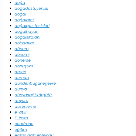
doğa
doğadostuyenilik
doğal
doğalafet
doğalgaz tesisleri
doğalhayat
doğalsitalanı
dolusavar
dönem
dönemi
dönerse
dönüşüm
drone
duman
dündenbugüneçevre
dünya
dünyasağlıkörgütü
duyuru
düzenleme
e-atık
E-imza
ecodrone
eğitim
egzos gazı emiyonu