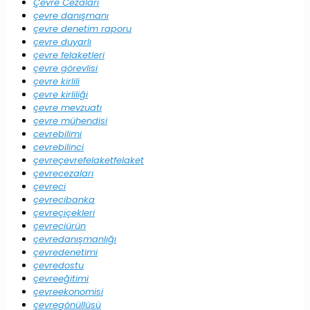
Çevre Cezaları
çevre danışmanı
çevre denetim raporu
çevre duyarlı
çevre felaketleri
çevre görevlisi
çevre kirlili
çevre kirliliği
çevre mevzuatı
çevre mühendisi
cevrebilimi
cevrebilinci
çevreçevrefelaketfelaket
çevrecezaları
çevreci
çevrecibanka
çevreçiçekleri
çevreciürün
çevredanışmanlığı
çevredenetimi
çevredostu
çevreeğitimi
çevreekonomisi
çevregönüllüsü