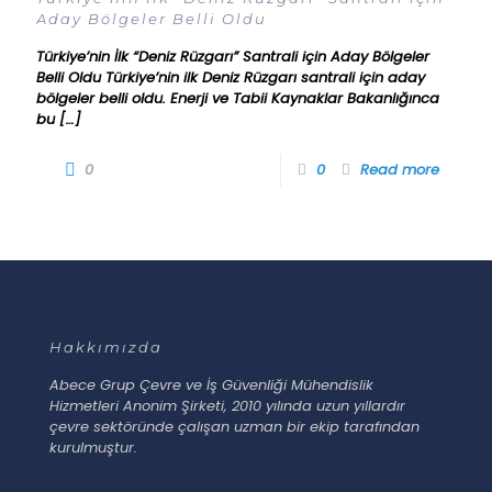
Aday Bölgeler Belli Oldu
Türkiye’nin İlk “Deniz Rüzgarı” Santrali için Aday Bölgeler
Belli Oldu Türkiye’nin ilk Deniz Rüzgarı santrali için aday
bölgeler belli oldu. Enerji ve Tabii Kaynaklar Bakanlığınca
bu
[…]
0
0
Read more
Hakkımızda
Abece Grup Çevre ve İş Güvenliği Mühendislik
Hizmetleri Anonim Şirketi, 2010 yılında uzun yıllardır
çevre sektöründe çalışan uzman bir ekip tarafından
kurulmuştur.