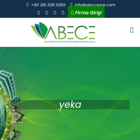
+90 216 328 0259
info@abccevre.com
Firma Girişi
yeka