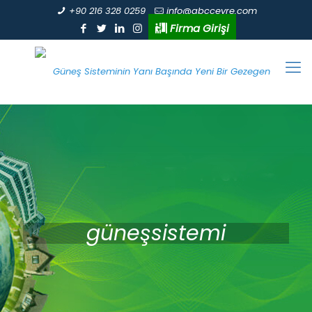
+90 216 328 0259
info@abccevre.com
Firma Girişi
güneşsistemi