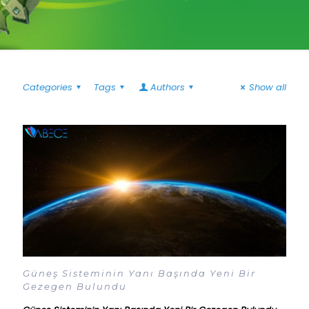
Categories
Tags
Authors
Show all
Güneş Sisteminin Yanı Başında Yeni Bir
Gezegen Bulundu