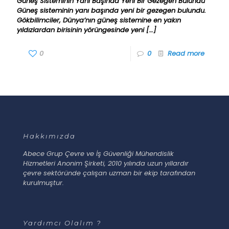
Güneş Sisteminin Yanı Başında Yeni Bir Gezegen Bulundu
Güneş sisteminin yanı başında yeni bir gezegen bulundu.
Gökbilimciler, Dünya’nın güneş sistemine en yakın
yıldızlardan birisinin yörüngesinde yeni
[…]
0
0
Read more
Hakkımızda
Abece Grup Çevre ve İş Güvenliği Mühendislik
Hizmetleri Anonim Şirketi, 2010 yılında uzun yıllardır
çevre sektöründe çalışan uzman bir ekip tarafından
kurulmuştur.
Yardımcı Olalım ?