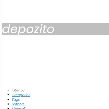
depozito
Filter by
Categories
Tags
Authors
Show all