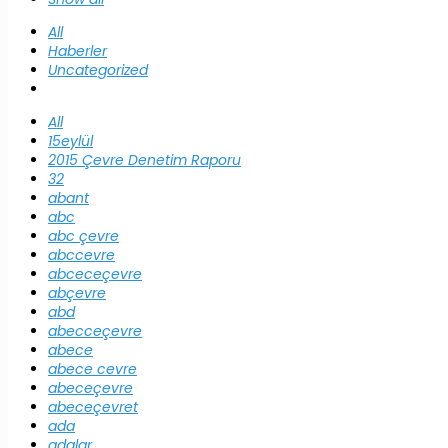
All
Haberler
Uncategorized
All
15eylül
2015 Çevre Denetim Raporu
32
abant
abc
abc çevre
abccevre
abceceçevre
abçevre
abd
abecceçevre
abece
abece cevre
abeceçevre
abeceçevret
ada
adalar