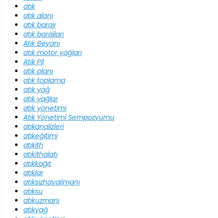
atık
atık alanı
atık barajı
atık barajları
Atık Beyanı
atık motor yağları
Atık Pil
atık planı
atık toplama
atık yağ
atık yağlar
atık yönetimi
Atık Yönetimi Sempozyumu
atıkanalizleri
atıkeğitimi
atıkith
atıkithalatı
atıkkağıt
atıklar
atıksızhavalimanı
atıksu
atıkuzmanı
atıkyağ