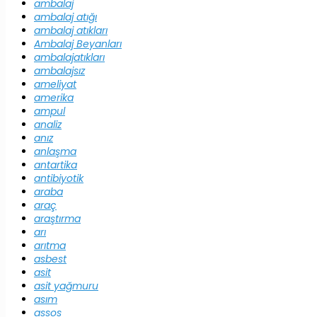
ambalaj
ambalaj atığı
ambalaj atıkları
Ambalaj Beyanları
ambalajatıkları
ambalajsız
ameliyat
amerika
ampul
analiz
anız
anlaşma
antartika
antibiyotik
araba
araç
araştırma
arı
arıtma
asbest
asit
asit yağmuru
asım
assos