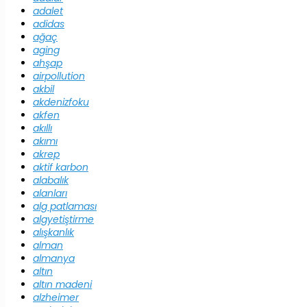
adalet
adidas
ağaç
aging
ahşap
airpollution
akbil
akdenizfoku
akfen
akıllı
akımı
akrep
aktif karbon
alabalık
alanları
alg patlaması
algyetiştirme
alışkanlık
alman
almanya
altın
altın madeni
alzheimer