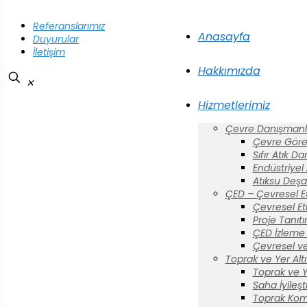
Referanslarımız
Anasayfa
Duyurular
İletişim
Hakkımızda
✕
Hizmetlerimiz
Çevre Danışmanlı
Çevre Görev
Sıfır Atık D
Endüstriyel
Atıksu Deşa
ÇED – Çevresel E
Çevresel Et
Proje Tanıt
ÇED İzleme 
Çevresel ve
Toprak ve Yer Altı 
Toprak ve Yer
Saha İyileş
Toprak Komi