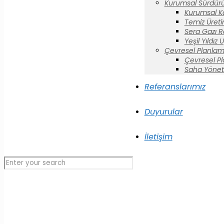
Kurumsal Sürdürül
Kurumsal K
Temiz Üreti
Sera Gazı R
Yeşil Yıldız
Çevresel Planlam
Çevresel P
Saha Yönet
Referanslarımız
Duyurular
İletişim