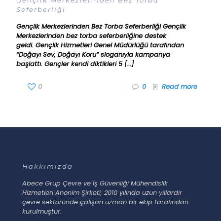
Gençlik Merkezlerinden Bez Torba
Seferberliği
Gençlik Merkezlerinden Bez Torba Seferberliği Gençlik
Merkezlerinden bez torba seferberliğine destek
geldi. Gençlik Hizmetleri Genel Müdürlüğü tarafından
“Doğayı Sev, Doğayı Koru” sloganıyla kampanya
başlattı. Gençler kendi diktikleri 5
[…]
0
0
Read more
Hakkımızda
Abece Grup Çevre ve İş Güvenliği Mühendislik
Hizmetleri Anonim Şirketi, 2010 yılında uzun yıllardır
çevre sektöründe çalışan uzman bir ekip tarafından
kurulmuştur.