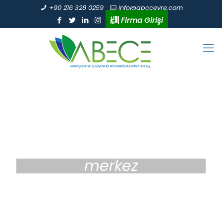
+90 216 328 0259
info@abccevre.com
Firma Girişi
merkez