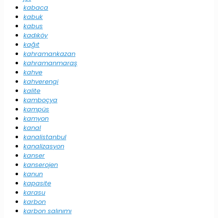
kabaca
kabuk
kabus
kadıköy
kağıt
kahramankazan
kahramanmaraş
kahve
kahverengi
kalite
kamboçya
kampüs
kamyon
kanal
kanalistanbul
kanalizasyon
kanser
kanserojen
kanun
kapasite
karasu
karbon
karbon salınımı