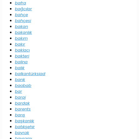
bafra
bağcılar
bahçe
bahçesi
bakan
bakanlık
bakım
bakır
baklacı
bakteri
balina
balık
balkantürksiad
bank
baobab
bar
baraj
bardak
barents
barış
başkanlık
batıkşehir
bayrak
bayramı