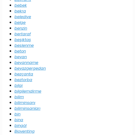
bebek
bekra
belediye
belge
benzin
bertaraf
beşiktaş
beslenme
beton
beyan
beyanname
beyazgergedan
bezçanta
beztorba
bilgi
bilgilemdirme
bilim
biliminsanı
biliminsanları
bin
bina
bingöl
Bioventing