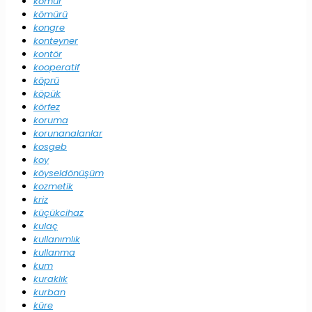
kömür
kömürü
kongre
konteyner
kontör
kooperatif
köprü
köpük
körfez
koruma
korunanalanlar
kosgeb
koy
köyseldönüşüm
kozmetik
kriz
küçükcihaz
kulaç
kullanımlık
kullanma
kum
kuraklık
kurban
küre