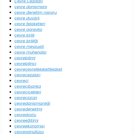
Çevre Cezaları
çevre danışmanı
çevre denetim raporu
çevre duyarlı
çevre felaketleri
çevre görevlisi
çevre kirlili
çevre kirliliği
çevre mevzuatı
çevre mühendisi
cevrebilimi
cevrebilinci
çevreçevrefelaketfelaket
çevrecezaları
çevreci
çevrecibanka
çevreçiçekleri
çevreciürün
çevredanışmanlığı
çevredenetimi
çevredostu
çevreeğitimi
çevreekonomisi
çevregönüllüsü