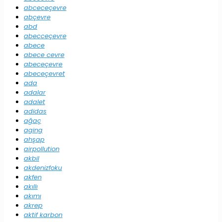
abceceçevre
abçevre
abd
abecceçevre
abece
abece cevre
abeceçevre
abeceçevret
ada
adalar
adalet
adidas
ağaç
aging
ahşap
airpollution
akbil
akdenizfoku
akfen
akıllı
akımı
akrep
aktif karbon