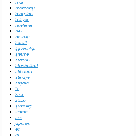
imar
imarbarışı
imarplanı
imisyon
inceleme
inek
inovalig
işareti
işgüvenliği
işletme
istanbul
istanbulkart
istihdam
istiridye
istişare
ito
izmir
iztuzu
ışıkkirliliği
ısınma
ıssız
japonya
jes
jet