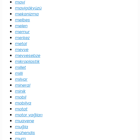
mavi
mavigökyüzü
mekanizma
melbes
melen
memur
merkez
metal
meyve
meyvesebze
mikroplastik
millet
milli
milyar
mineral
minik
mobil
mobilya
motat
motor yağları
muayene
muğla
mühendis
mum