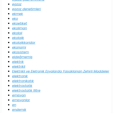
egzoz
egzoz denetimleri
ekmek
eko
ekoetiket
ekoliman
ekoloji
ekolojik
ekolojikkoridor
ekonomi
ekosistem
eldeğmemiş
elektrik
elektrikli
Elektrikli ve Eletronik Eşyalarda Yasaklanan Zehirli Maddeler
elektronik
elektronikatık
elektrostatik
elektrostatik filtre
emisyon
emisyonlar
en
endemik