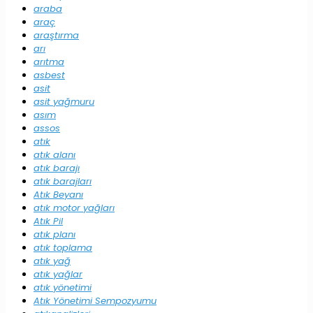
araba
araç
araştırma
arı
arıtma
asbest
asit
asit yağmuru
asım
assos
atık
atık alanı
atık barajı
atık barajları
Atık Beyanı
atık motor yağları
Atık Pil
atık planı
atık toplama
atık yağ
atık yağlar
atık yönetimi
Atık Yönetimi Sempozyumu