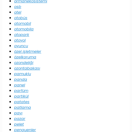
ormanekosistemi
osb
otel
otobüs
otomobil
otomobila
otopark
otoyol
oyuncu
özel işletmeler
özelkoruma
ozondeliği
ozontabakası
pamuklu
panda
panel
parfüm
partikül
patates
patlama
payı
pazar
pelet
penguenler