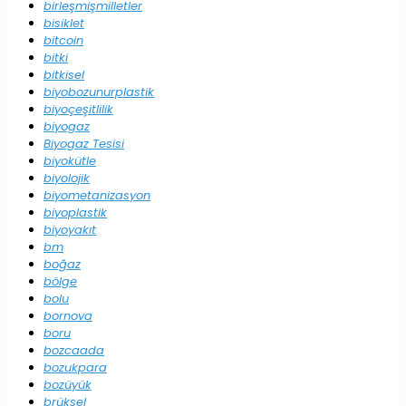
birleşmişmilletler
bisiklet
bitcoin
bitki
bitkisel
biyobozunurplastik
biyoçeşitlilik
biyogaz
Biyogaz Tesisi
biyokütle
biyolojik
biyometanizasyon
biyoplastik
biyoyakıt
bm
boğaz
bölge
bolu
bornova
boru
bozcaada
bozukpara
bozüyük
brüksel