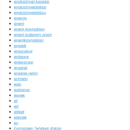
endüstriyel kazalar
endüstriyelatıklar
endüstriyelatıksu
energy
enerji
enerji kaynakları
enerji kullanım oranı
enerjikaynakları
engelli
ensıcakyıl
entegre
enterprise
ergene
ergene nehri
erimesi
eski
eskiaraç
esnek
et
eti
etiket
etkinlik
ev
Evimizdeki Tehlikeli Atıklar