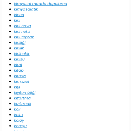
kimyasal madde depolama
kimyasalatık
kinoa
kirli
kirli hava
kirli nehir
kirli toprak
kirliliği
kirlilik
kirlinehir
kirlisu
kirpi
kitap
kırmızı
kırmızıet
kıyı
kıyıtemizliği
kızartma
kızılırmak
kok
koku
kolay
komşu