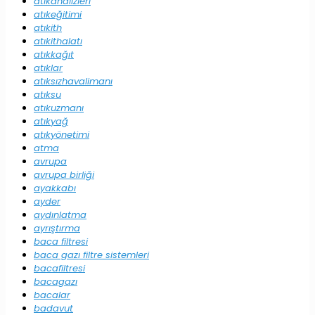
atıkanalizleri
atıkeğitimi
atıkith
atıkithalatı
atıkkağıt
atıklar
atıksızhavalimanı
atıksu
atıkuzmanı
atıkyağ
atıkyönetimi
atma
avrupa
avrupa birliği
ayakkabı
ayder
aydınlatma
ayrıştırma
baca filtresi
baca gazı filtre sistemleri
bacafiltresi
bacagazı
bacalar
badavut