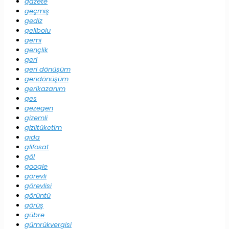
gazete
geçmiş
gediz
gelibolu
gemi
gençlik
geri
geri dönüşüm
geridönüşüm
gerikazanım
ges
gezegen
gizemli
gizlitüketim
gıda
glifosat
göl
google
görevli
görevlisi
görüntü
görüş
gübre
gümrükvergisi