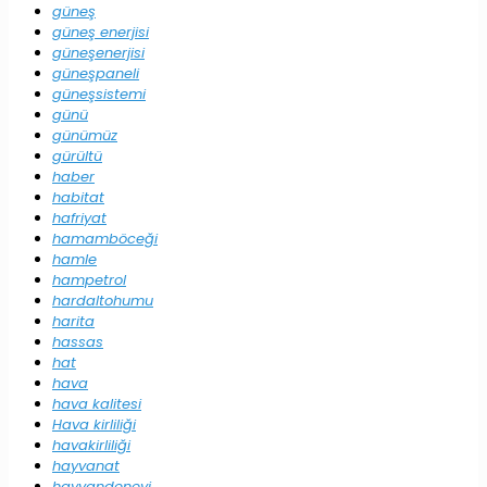
güneş
güneş enerjisi
güneşenerjisi
güneşpaneli
güneşsistemi
günü
günümüz
gürültü
haber
habitat
hafriyat
hamamböceği
hamle
hampetrol
hardaltohumu
harita
hassas
hat
hava
hava kalitesi
Hava kirliliği
havakirliliği
hayvanat
hayvandeneyi