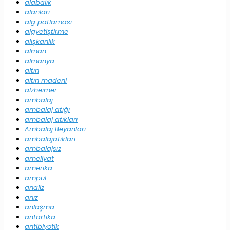
alabalık
alanları
alg patlaması
algyetiştirme
alışkanlık
alman
almanya
altın
altın madeni
alzheimer
ambalaj
ambalaj atığı
ambalaj atıkları
Ambalaj Beyanları
ambalajatıkları
ambalajsız
ameliyat
amerika
ampul
analiz
anız
anlaşma
antartika
antibiyotik