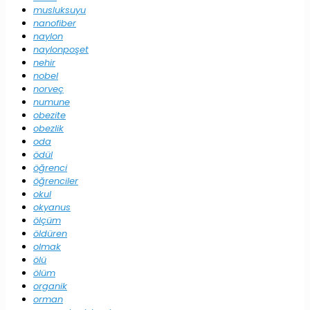
musluksuyu
nanofiber
naylon
naylonpoşet
nehir
nobel
norveç
numune
obezite
obezlik
oda
ödül
öğrenci
öğrenciler
okul
okyanus
ölçüm
öldüren
olmak
ölü
ölüm
organik
orman