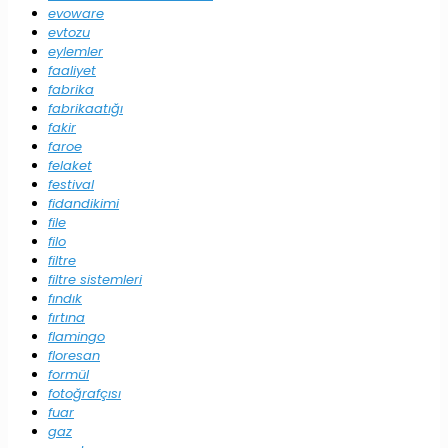
evoware
evtozu
eylemler
faaliyet
fabrika
fabrikaatığı
fakir
faroe
felaket
festival
fidandikimi
file
filo
filtre
filtre sistemleri
fındık
fırtına
flamingo
floresan
formül
fotoğrafçısı
fuar
gaz