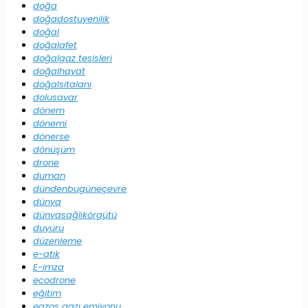
doğa
doğadostuyenilik
doğal
doğalafet
doğalgaz tesisleri
doğalhayat
doğalsitalanı
dolusavar
dönem
dönemi
dönerse
dönüşüm
drone
duman
dündenbugüneçevre
dünya
dünyasağlıkörgütü
duyuru
düzenleme
e-atık
E-imza
ecodrone
eğitim
egzos gazı emiyonu