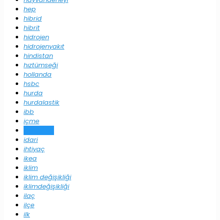
hep
hibrid
hibrit
hidrojen
hidrojenyakıt
hindistan
hıztümseği
hollanda
hsbc
hurda
hurdalastik
ibb
içme
içmesuyu
idari
ihtiyaç
ikea
iklim
iklim değişikliği
iklimdeğişikliği
ilaç
ilçe
ilk