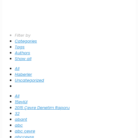
Filter by
Categories
Tags
Authors
Show all
All
Haberler
Uncategorized
All
15eylül
2015 Çevre Denetim Raporu
32
abant
abc
abc çevre
abccevre