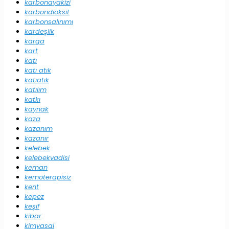
karbonayakizi
karbondioksit
karbonsalınımı
kardeşlik
karga
kart
katı
katı atık
katıatık
katılım
katkı
kaynak
kaza
kazanım
kazanır
kelebek
kelebekvadisi
keman
kemoterapisiz
kent
kepez
keşif
kibar
kimyasal