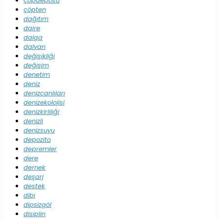
çöpdeposu
çöpten
dağıtım
daire
dalga
dalyan
değişikliği
değişim
denetim
deniz
denizcanlıları
denizekolojisi
denizkirliliği
denizli
denizsuyu
depozito
depremler
dere
dernek
deşarj
destek
dibi
dipsizgöl
disiplin