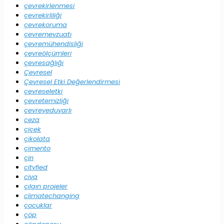
çevrekirlenmesi
çevrekirliliği
çevrekoruma
çevremevzuatı
çevremühendisliği
çevreölçümleri
çevresağlığı
Çevresel
Çevresel Etki Değerlendirmesi
çevreseletki
çevretemizliği
çevreyeduyarlı
ceza
çiçek
çikolata
çimento
çin
cityfied
civa
çılgın projeler
climatechanging
çocuklar
çöp