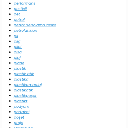
performans
pestisit
pet
petrol
petrol depolama tesisi
petrolatıkları
pil
pilg
pilot
pisa
plaj
plane
plastik
plastik atık
plastika
plastikambalaj
plastikatık
plastikpoşet
plastikt
podyum
portakal
poşet
proje