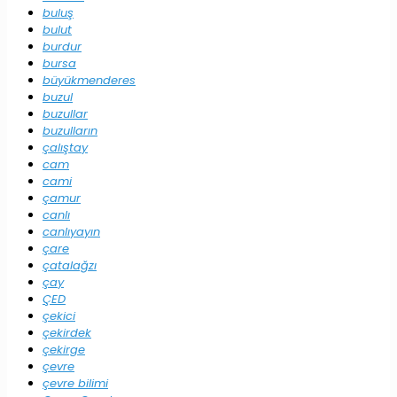
buluş
bulut
burdur
bursa
büyükmenderes
buzul
buzullar
buzulların
çalıştay
cam
cami
çamur
canlı
canlıyayın
çare
çatalağzı
çay
ÇED
çekici
çekirdek
çekirge
çevre
çevre bilimi