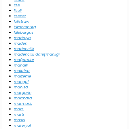
lise
liseli
liseliler
lolistraw
lüksemburg
lüleburgaz
madalya
maden
madencilik
madencilik danışmanlığı
mağaralar
mahalli
malatya
malzeme
mangal
manisa
margarin
marmara
marmaris
mars
martı
maski
materyal