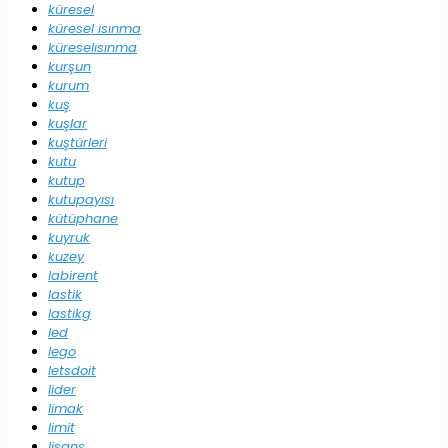
küresel
küresel ısınma
küreselısınma
kurşun
kurum
kuş
kuşlar
kuştürleri
kutu
kutup
kutupayısı
kütüphane
kuyruk
kuzey
labirent
lastik
lastikg
led
lego
letsdoit
lider
limak
limit
lisans