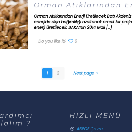
Orman Atıklarından En
Orman Atıklarından Enerji Üretilecek Batı Akdeniz
enerjide dışa bağımlılığı azaltacak örnek bir proj
enerji üretilecek. BAKA’nın 2014 Mali
[…]
Do you like it?
0
1
2
Next page
ardımcı
HIZLI MENÜ
lalım ?
ABECE Çevre