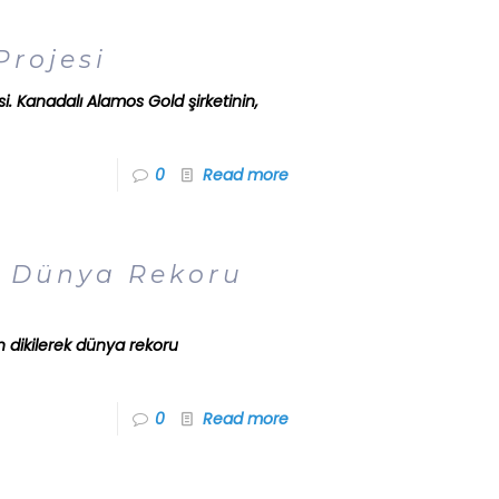
Projesi
i. Kanadalı Alamos Gold şirketinin,
0
Read more
ek Dünya Rekoru
n dikilerek dünya rekoru
0
Read more