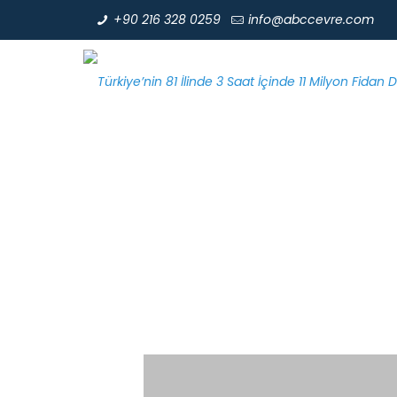
+90 216 328 0259
info@abccevre.com