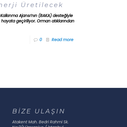
erji Üretilecek
 Kalkınma Ajansı’nın (BAKA) desteğiyle
e hayata geçiriliyor. Orman atıklarından
0
Read more
BİZE ULAŞIN
Atakent Mah. Bedri Rahmi Sk.