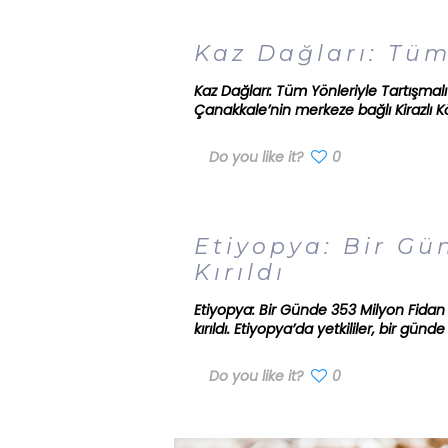
Kaz Dağları: Tüm
Kaz Dağları: Tüm Yönleriyle Tartışmal
Çanakkale’nin merkeze bağlı Kirazlı K
Do you like it?
0
Etiyopya: Bir Gü
Kırıldı
Etiyopya: Bir Günde 353 Milyon Fidan 
kırıldı. Etiyopya’da yetkililer, bir gü
Do you like it?
0