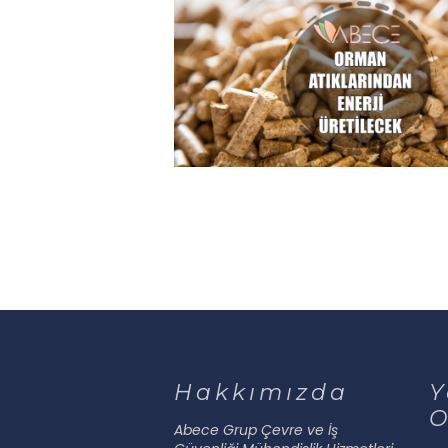
Hakkımızda
Y
O
Abece Grup Çevre ve İş