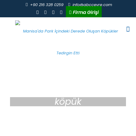
+90 216 328 0259
info@abccevre.com
Firma Girişi
köpük