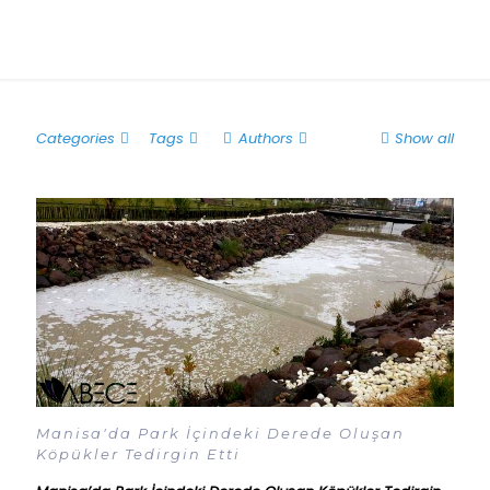
Categories
Tags
Authors
Show all
Manisa'da Park İçindeki Derede Oluşan
Köpükler Tedirgin Etti