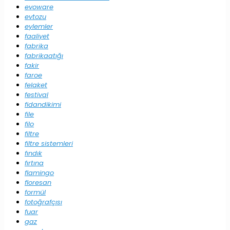
evoware
evtozu
eylemler
faaliyet
fabrika
fabrikaatığı
fakir
faroe
felaket
festival
fidandikimi
file
filo
filtre
filtre sistemleri
fındık
fırtına
flamingo
floresan
formül
fotoğrafçısı
fuar
gaz