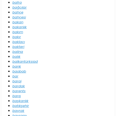
bafra
bağcılar
bahçe
bahçesi
bakan
bakanlık
bakım
bakır
baklacı
bakteri
balina
balık
balkantürksiad
bank
baobab
bar
baraj
bardak
barents
barış
başkanlık
batıkşehir
bayrak
bayramı