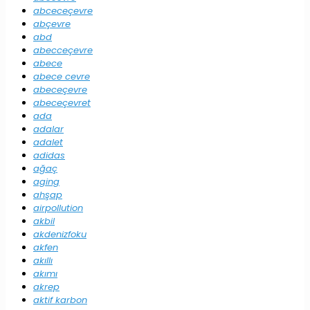
abceceçevre
abçevre
abd
abecceçevre
abece
abece cevre
abeceçevre
abeceçevret
ada
adalar
adalet
adidas
ağaç
aging
ahşap
airpollution
akbil
akdenizfoku
akfen
akıllı
akımı
akrep
aktif karbon