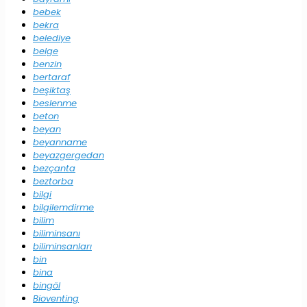
bebek
bekra
belediye
belge
benzin
bertaraf
beşiktaş
beslenme
beton
beyan
beyanname
beyazgergedan
bezçanta
beztorba
bilgi
bilgilemdirme
bilim
biliminsanı
biliminsanları
bin
bina
bingöl
Bioventing