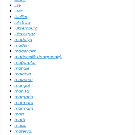
lise
liseli
liseliler
lolistraw
lüksemburg
lüleburgaz
madalya
maden
madencilik
madencilik danışmanlığı
mağaralar
mahalli
malatya
malzeme
mangal
manisa
margarin
marmara
marmaris
mars
martı
maski
materyal