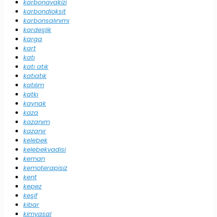
karbonayakizi
karbondioksit
karbonsalınımı
kardeşlik
karga
kart
katı
katı atık
katıatık
katılım
katkı
kaynak
kaza
kazanım
kazanır
kelebek
kelebekvadisi
keman
kemoterapisiz
kent
kepez
keşif
kibar
kimyasal