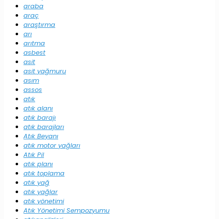
araba
araç
araştırma
arı
arıtma
asbest
asit
asit yağmuru
asım
assos
atık
atık alanı
atık barajı
atık barajları
Atık Beyanı
atık motor yağları
Atık Pil
atık planı
atık toplama
atık yağ
atık yağlar
atık yönetimi
Atık Yönetimi Sempozyumu