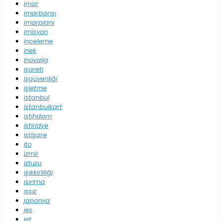
imar
imarbarışı
imarplanı
imisyon
inceleme
inek
inovalig
işareti
işgüvenliği
işletme
istanbul
istanbulkart
istihdam
istiridye
istişare
ito
izmir
iztuzu
ışıkkirliliği
ısınma
ıssız
japonya
jes
jet