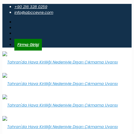
+90 216 328 0259
info@abccevre.com
Firma Girişi