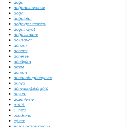
doğa
doğadostuyenilik
doğal
doğalafet
doğalgaz tesisleri
doğalhayat
doğalsitalanı
dolusavar
dönem
dönemi
dönerse
dönüşüm
drone
duman
dündenbugüneçevre
dünya
dünyasağlıkörgütü
duyuru
düzenleme
e-atık
E-imza
ecodrone
eğitim
egzos gazı emiyonu