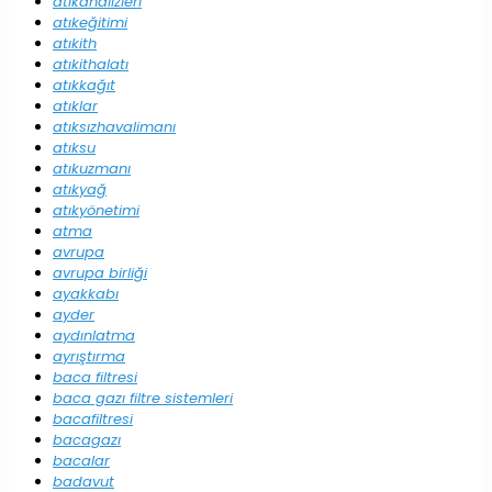
atıkanalizleri
atıkeğitimi
atıkith
atıkithalatı
atıkkağıt
atıklar
atıksızhavalimanı
atıksu
atıkuzmanı
atıkyağ
atıkyönetimi
atma
avrupa
avrupa birliği
ayakkabı
ayder
aydınlatma
ayrıştırma
baca filtresi
baca gazı filtre sistemleri
bacafiltresi
bacagazı
bacalar
badavut