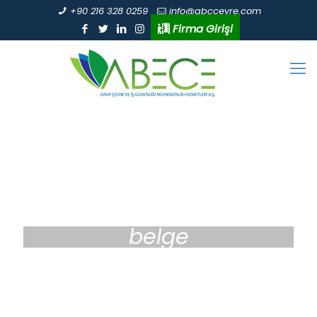
+90 216 328 0259
info@abccevre.com
Firma Girişi
belge