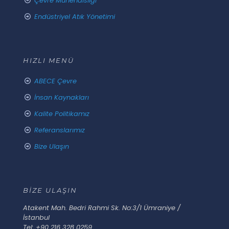
Çevre Mühendisliği
Endüstriyel Atık Yönetimi
HIZLI MENÜ
ABECE Çevre
İnsan Kaynakları
Kalite Politikamız
Referanslarımız
Bize Ulaşın
BİZE ULAŞIN
Atakent Mah. Bedri Rahmi Sk. No:3/1 Ümraniye /
İstanbul
Tel: +90 216 328 0259