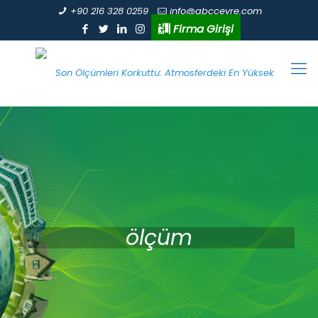
+90 216 328 0259
info@abccevre.com
Firma Girişi
ölçüm